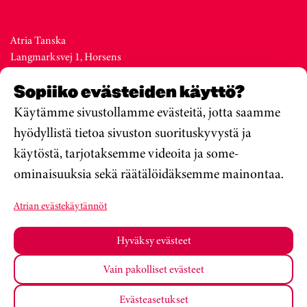
Atria Tanska
Langmarksvej 1, Horsens
DK-8700
Sopiiko evästeiden käyttö?
Denmark
Vaihde +45 76 28 25 00
Käytämme sivustollamme evästeitä, jotta saamme
hyödyllistä tietoa sivuston suorituskyvystä ja
käytöstä, tarjotaksemme videoita ja some-
Atria Viro
ominaisuuksia sekä räätälöidäksemme mainontaa.
Metsa str. 19, Valga
EE-68206
Atrian evästekäytännöt
Estonia
Vaihde +372 76 79 900
Hyväksy evästeet
Vain pakolliset evästeet
Atria Oyj
Koulumateriaalit
Tietosuojakäytäntö
Evästeasetukset