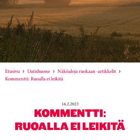
Etusivu
Uutishuone
Näköaloja ruokaan -artikkelit
Kommentti: Ruoalla ei leikitä
16.2.2023
KOMMENTTI:
RUOALLA EI LEIKITÄ