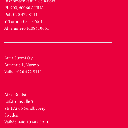
Itikanmäenkatu 3, Seinäjoki
PL 900, 60060 ATRIA
Puh. 020 472 8111
Y-Tunnus 0841066-1
Alv numero FI08410661
Atria Suomi Oy
Atriantie 1, Nurmo
Vaihde 020 472 8111
Atria Ruotsi
Löfströms allé 5
SE-172 66 Sundbyberg
Sweden
Vaihde +46 10 482 39 10