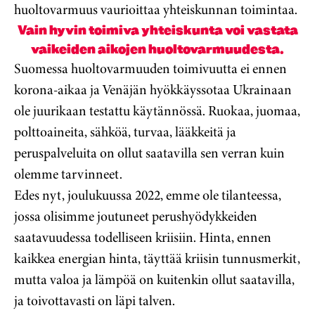
huoltovarmuus vaurioittaa yhteiskunnan toimintaa.
Vain hyvin toimiva yhteiskunta voi vastata
vaikeiden aikojen huoltovarmuudesta.
Suomessa huoltovarmuuden toimivuutta ei ennen
korona-aikaa ja Venäjän hyökkäyssotaa Ukrainaan
ole juurikaan testattu käytännössä. Ruokaa, juomaa,
polttoaineita, sähköä, turvaa, lääkkeitä ja
peruspalveluita on ollut saatavilla sen verran kuin
olemme tarvinneet.
Edes nyt, joulukuussa 2022, emme ole tilanteessa,
jossa olisimme joutuneet perushyödykkeiden
saatavuudessa todelliseen kriisiin. Hinta, ennen
kaikkea energian hinta, täyttää kriisin tunnusmerkit,
mutta valoa ja lämpöä on kuitenkin ollut saatavilla,
ja toivottavasti on läpi talven.