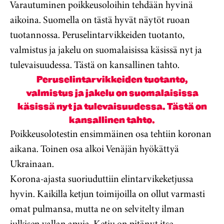
Varautuminen poikkeusoloihin tehdään hyvinä
aikoina. Suomella on tästä hyvät näytöt ruoan
tuotannossa. Peruselintarvikkeiden tuotanto,
valmistus ja jakelu on suomalaisissa käsissä nyt ja
tulevaisuudessa. Tästä on kansallinen tahto.
Peruselintarvikkeiden tuotanto,
valmistus ja jakelu on suomalaisissa
käsissä nyt ja tulevaisuudessa. Tästä on
kansallinen tahto.
Poikkeusolotestin ensimmäinen osa tehtiin koronan
aikana. Toinen osa alkoi Venäjän hyökättyä
Ukrainaan.
Korona-ajasta suoriuduttiin elintarvikeketjussa
hyvin. Kaikilla ketjun toimijoilla on ollut varmasti
omat pulmansa, mutta ne on selvitelty ilman
julkisen vallan apuja. Ketju on pitänyt itse