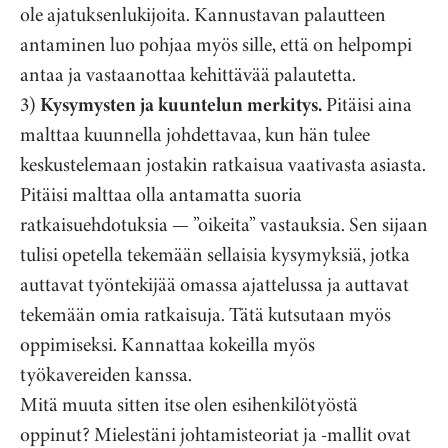
ole ajatuksenlukijoita. Kannustavan palautteen
antaminen luo pohjaa myös sille, että on helpompi
antaa ja vastaanottaa kehittävää palautetta.
3)
Kysymysten ja kuuntelun merkitys.
Pitäisi aina
malttaa kuunnella johdettavaa, kun hän tulee
keskustelemaan jostakin ratkaisua vaativasta asiasta.
Pitäisi malttaa olla antamatta suoria
ratkaisuehdotuksia — ”oikeita” vastauksia. Sen sijaan
tulisi opetella tekemään sellaisia kysymyksiä, jotka
auttavat työntekijää omassa ajattelussa ja auttavat
tekemään omia ratkaisuja. Tätä kutsutaan myös
oppimiseksi. Kannattaa kokeilla myös
työkavereiden kanssa.
Mitä muuta sitten itse olen esihenkilötyöstä
oppinut? Mielestäni johtamisteoriat ja -mallit ovat