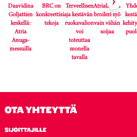
Daavidina
BRC on
Terveellisen
Atrialainen
Yhde
Goljattien
konkreettisia
ja kestävän
broileri syö
kest
keskellä:
tekoja
ruokavalion
vain vähän
kehit
Atria
voi
soijaa
puol
Anuga-
toteuttaa
messuilla
monella
tavalla
Karuselli ohitettu.
OTA YHTEYTTÄ
SIJOITTAJILLE