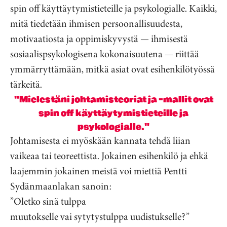
spin off käyttäytymistieteille ja psykologialle. Kaikki,
mitä tiedetään ihmisen persoonallisuudesta,
motivaatiosta ja oppimiskyvystä — ihmisestä
sosiaalispsykologisena kokonaisuutena — riittää
ymmärryttämään, mitkä asiat ovat esihenkilötyössä
tärkeitä.
"Mielestäni johtamisteoriat ja -mallit ovat
spin off käyttäytymistieteille ja
psykologialle."
Johtamisesta ei myöskään kannata tehdä liian
vaikeaa tai teoreettista. Jokainen esihenkilö ja ehkä
laajemmin jokainen meistä voi miettiä Pentti
Sydänmaanlakan sanoin:
”Oletko sinä tulppa
muutokselle vai sytytystulppa uudistukselle?”