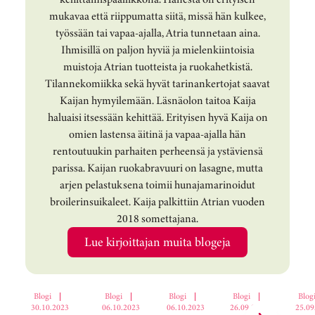
mukavaa että riippumatta siitä, missä hän kulkee,
työssään tai vapaa-ajalla, Atria tunnetaan aina.
Ihmisillä on paljon hyviä ja mielenkiintoisia
muistoja Atrian tuotteista ja ruokahetkistä.
Tilannekomiikka sekä hyvät tarinankertojat saavat
Kaijan hymyilemään. Läsnäolon taitoa Kaija
haluaisi itsessään kehittää. Erityisen hyvä Kaija on
omien lastensa äitinä ja vapaa-ajalla hän
rentoutuukin parhaiten perheensä ja ystäviensä
parissa. Kaijan ruokabravuuri on lasagne, mutta
arjen pelastuksena toimii hunajamarinoidut
broilerinsuikaleet. Kaija palkittiin Atrian vuoden
2018 somettajana.
Lue kirjoittajan muita blogeja
Ohita korttikaruselli
Blogi
|
Blogi
|
Blogi
|
Blogi
|
Blog
30.10.2023
06.10.2023
06.10.2023
26.09.2023
25.09