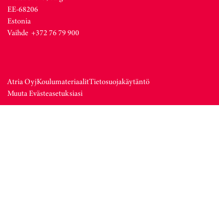
EE-68206
Estonia
Vaihde +372 76 79 900
Atria Oyj
Koulumateriaalit
Tietosuojakäytäntö
Muuta Evästeasetuksiasi