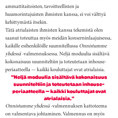
ammattitaitoisten, tavoitteellisten ja
huumorintajuisten ihmisten kanssa, ei voi välttyä
kehittymästä itsekin.
Tätä atrialaisten ihmisten kanssa tekemistä olen
saanut toteuttaa myös meidän konserninlaajuisessa,
kaikille esihenkilöille suunnitellussa
Onnistumme
yhdessä
-valmennuksessa. Neljä moduulia sisältävä
kokonaisuus suunniteltiin ja toteutetaan inhouse-
periaatteella — kaikki kouluttajat ovat atrialaisia.
"Neljä moduulia sisältävä kokonaisuus
suunniteltiin ja toteutetaan inhouse-
periaatteella — kaikki kouluttajat ovat
atrialaisia."
Onnistumme yhdessä
-valmennuksen kattoteema
on valmentava johtaminen. Valmennus on myös