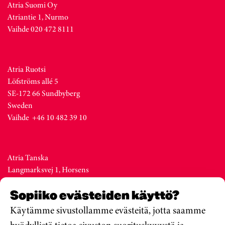
Atria Suomi Oy
Atriantie 1, Nurmo
Vaihde 020 472 8111
Atria Ruotsi
Löfströms allé 5
SE-172 66 Sundbyberg
Sweden
Vaihde +46 10 482 39 10
Atria Tanska
Langmarksvej 1, Horsens
DK-8700
Sopiiko evästeiden käyttö?
Denmark
Vaihde +45 76 28 25 00
Käytämme sivustollamme evästeitä, jotta saamme