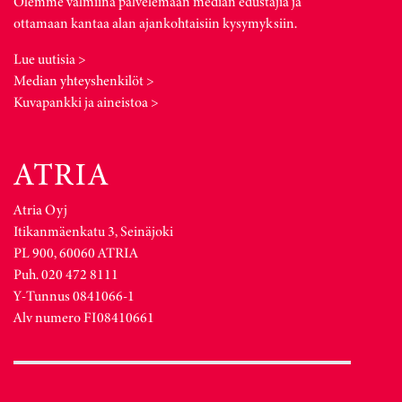
Olemme valmiina palvelemaan median edustajia ja
ottamaan kantaa alan ajankohtaisiin kysymyksiin.
Lue uutisia >
Median yhteyshenkilöt >
Kuvapankki ja aineistoa >
Atria Oyj
Itikanmäenkatu 3, Seinäjoki
PL 900, 60060 ATRIA
Puh. 020 472 8111
Y-Tunnus 0841066-1
Alv numero FI08410661