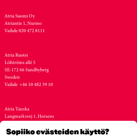
Atria Suomi Oy
Atriantie 1, Nurmo
Vaihde 020 472 8111
Atria Ruotsi
Löfströms allé 5
SE-172 66 Sundbyberg
Sweden
Vaihde +46 10 482 39 10
Atria Tanska
Langmarksvej 1, Horsens
DK-8700
Sopiiko evästeiden käyttö?
Denmark