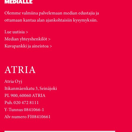
MEDIALLE
Olemme valmiina palvelemaan median edustajia ja
ottamaan kantaa alan ajankohtaisiin kysymyksiin.
Lue uutisia >
Median yhteyshenkilöt >
Kuvapankki ja aineistoa >
Atria Oyj
Itikanmäenkatu 3, Seinäjoki
PL 900, 60060 ATRIA
Puh. 020 472 8111
Y-Tunnus 0841066-1
Alv numero FI08410661