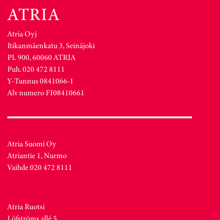
Atria Oyj
Itikanmäenkatu 3, Seinäjoki
PL 900, 60060 ATRIA
Puh. 020 472 8111
Y-Tunnus 0841066-1
Alv numero FI08410661
Atria Suomi Oy
Atriantie 1, Nurmo
Vaihde 020 472 8111
Atria Ruotsi
Löfströms allé 5