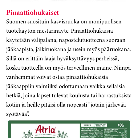
Pinaattiohukaiset
Suomen suosituin kasvisruoka on monipuolisen
tuotekäytön mestarinäyte. Pinaattiohukaisia
käytetään välipalana, napostelutuotteena suoraan
jääkaapista, jälkiruokana ja usein myös pääruokana.
Sillä on erittäin laaja hyväksyttävyys perheissä,
koska tuotteella on myös terveellinen maine. Niinpä
vanhemmat voivat ostaa pinaattiohukaisia
jääkaappiin valmiiksi odottamaan vaikka sellaisia
hetkiä, joina lapset tulevat koulusta tai harrastuksista
kotiin ja heille pitäisi olla nopeasti ”jotain järkevää
syötävää”.