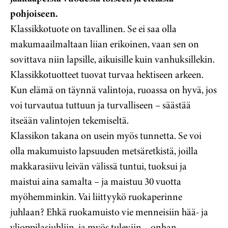
pohjoiseen.
Klassikkotuote on tavallinen. Se ei saa olla
makumaailmaltaan liian erikoinen, vaan sen on
sovittava niin lapsille, aikuisille kuin vanhuksillekin.
Klassikkotuotteet tuovat turvaa hektiseen arkeen.
Kun elämä on täynnä valintoja, ruoassa on hyvä, jos
voi turvautua tuttuun ja turvalliseen – säästää
itseään valintojen tekemiseltä.
Klassikon takana on usein myös tunnetta. Se voi
olla makumuisto lapsuuden metsäretkistä, joilla
makkarasiivu leivän välissä tuntui, tuoksui ja
maistui aina samalta – ja maistuu 30 vuotta
myöhemminkin. Vai liittyykö ruokaperinne
juhlaan? Ehkä ruokamuisto vie menneisiin hää- ja
ylioppilasjuhliin, ja myös tuleviin – onhan