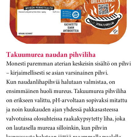
Takuumurea naudan pihviliha
Monesti paremman aterian keskeisin sisältö on pihvi
– kirjaimellisesti se asian varsinainen pihvi.
Kun naudanlihapihviä halutaan valmistaa, on
ensimmäinen huoli mureus. Takuumurea pihviliha
on erikseen valittu, pH-arvoltaan sopivaksi mitattu
ja noin kuukauden ajan yhdessä pakkasasteessa
valvotuissa olosuhteissa raakakypsytetty liha, joka
on lautasella mureaa silloinkin, kun pihvin
kypsyysaste halutaan jättää raaemmalle puolelle.