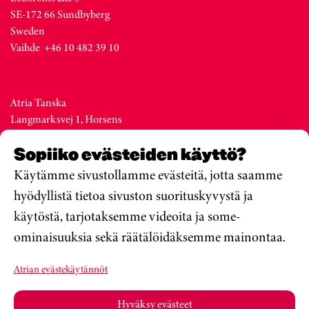
SE-172 66 Sundbyberg
Sweden
Vaihde +46 10 482 39 10
Atria Tanska
Langmarksvej 1, Horsens
DK-8700
Sopiiko evästeiden käyttö?
Denmark
Vaihde +45 76 28 25 00
Käytämme sivustollamme evästeitä, jotta saamme
hyödyllistä tietoa sivuston suorituskyvystä ja
käytöstä, tarjotaksemme videoita ja some-
Atria Viro
ominaisuuksia sekä räätälöidäksemme mainontaa.
Metsa str. 19, Valga
EE-68206
Atrian evästekäytännöt
Estonia
Vaihde +372 76 79 900
Hyväksy evästeet