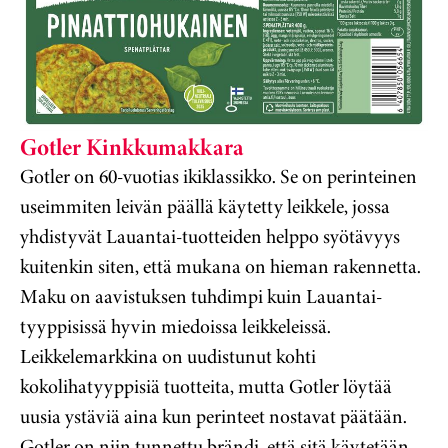
Gotler Kinkkumakkara
Gotler on 60-vuotias ikiklassikko. Se on perinteinen
useimmiten leivän päällä käytetty leikkele, jossa
yhdistyvät Lauantai-tuotteiden helppo syötävyys
kuitenkin siten, että mukana on hieman rakennetta.
Maku on aavistuksen tuhdimpi kuin Lauantai-
tyyppisissä hyvin miedoissa leikkeleissä.
Leikkelemarkkina on uudistunut kohti
kokolihatyyppisiä tuotteita, mutta Gotler löytää
uusia ystäviä aina kun perinteet nostavat päätään.
Gotler on niin tunnettu brändi, että sitä käytetään