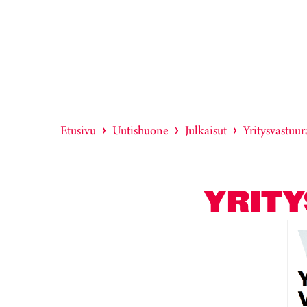
Etusivu
Uutishuone
Julkaisut
Yritysvastuur
YRITY