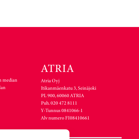
n median
Atria Oyj
lan
Itikanmäenkatu 3, Seinäjoki
PL 900, 60060 ATRIA
Puh. 020 472 8111
Y-Tunnus 0841066-1
Alv numero FI08410661