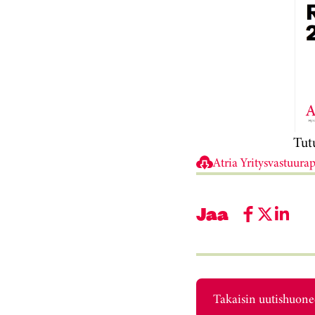
Tutu
Atria Yritysvastuura
Jaa
Takaisin uutishuon