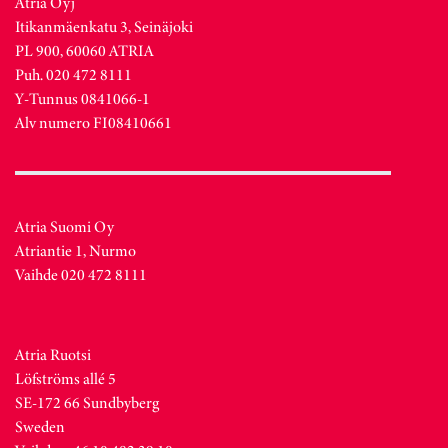
Atria Oyj
Itikanmäenkatu 3, Seinäjoki
PL 900, 60060 ATRIA
Puh. 020 472 8111
Y-Tunnus 0841066-1
Alv numero FI08410661
Atria Suomi Oy
Atriantie 1, Nurmo
Vaihde 020 472 8111
Atria Ruotsi
Löfströms allé 5
SE-172 66 Sundbyberg
Sweden