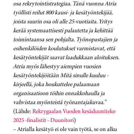
osa rekrytointistrategiaa. Tänä vuonna Atria
työllisti reilut 800 kausi- ja kesätyöntekijää,
joista suurin osa oli alle 25-vuotiaita. Yritys
kerää systemaattisesti palautetta ja kehittää
toimintaansa sen pohjalta. Työnopastajien ja
esihenkilöiden koulutukset varmistavat, että
kesätyöntekijät saavat laadukkaan aloituksen.
Atria myös lähestyy aiempien vuosien
kesätyöntekijöitään Mitä sinulle kuuluu -
kirjeellä, joka houkuttelee palaamaan
organisaatioon töihin ennakkohaulla ja
vahvistaa myönteistä työnantajakuvaa.”
(Lähde:
Rekrygaalan Vuoden kesäduuniteko
2025 -finalistit - Duunitori
)
– Atrialla kesätyö ei ole vain työtä, se on alku