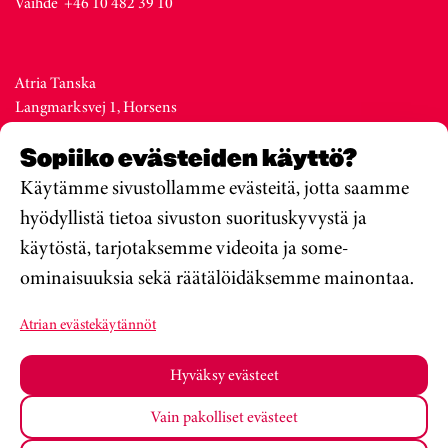
Vaihde +46 10 482 39 10
Atria Tanska
Langmarksvej 1, Horsens
DK-8700
Sopiiko evästeiden käyttö?
Denmark
Vaihde +45 76 28 25 00
Käytämme sivustollamme evästeitä, jotta saamme
hyödyllistä tietoa sivuston suorituskyvystä ja
käytöstä, tarjotaksemme videoita ja some-
Atria Viro
ominaisuuksia sekä räätälöidäksemme mainontaa.
Metsa str. 19, Valga
EE-68206
Atrian evästekäytännöt
Estonia
Vaihde +372 76 79 900
Hyväksy evästeet
Vain pakolliset evästeet