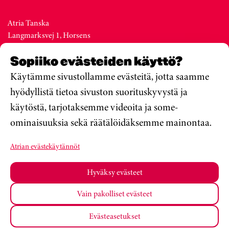
Atria Tanska
Langmarksvej 1, Horsens
DK-8700
Sopiiko evästeiden käyttö?
Denmark
Vaihde +45 76 28 25 00
Käytämme sivustollamme evästeitä, jotta saamme
hyödyllistä tietoa sivuston suorituskyvystä ja
käytöstä, tarjotaksemme videoita ja some-
Atria Viro
ominaisuuksia sekä räätälöidäksemme mainontaa.
Metsa str. 19, Valga
EE-68206
Atrian evästekäytännöt
Estonia
Vaihde +372 76 79 900
Hyväksy evästeet
Vain pakolliset evästeet
Atria Oyj
Koulumateriaalit
Tietosuojakäytäntö
Evästeasetukset
Muuta Evästeasetuksiasi