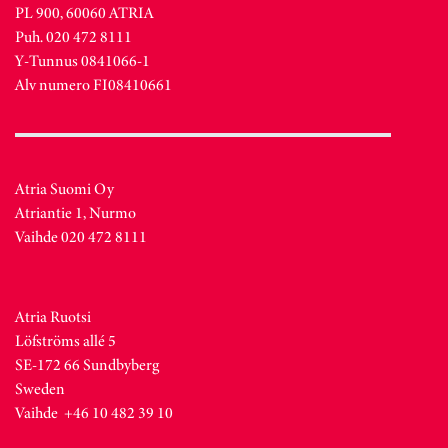
PL 900, 60060 ATRIA
Puh. 020 472 8111
Y-Tunnus 0841066-1
Alv numero FI08410661
Atria Suomi Oy
Atriantie 1, Nurmo
Vaihde 020 472 8111
Atria Ruotsi
Löfströms allé 5
SE-172 66 Sundbyberg
Sweden
Vaihde +46 10 482 39 10