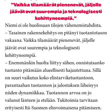
"Vaikka tilamäärät pienenevät, jäljelle
jäävät ovat suurempia ja teknologisesti
kehittyneempiä."
Niemi ei ole huolissaan tilojen vähenemistahdista.
– Tasainen rakennekehitys on pitänyt tuotantotason
vakaana. Vaikka tilamäärät pienenevät, jäljelle
jäävät ovat suurempia ja teknologisesti
kehittyneempiä.
– Enemmänkin huolta liittyy siihen, onnistutaanko
tuotanto pitämään alueellisesti hajautettuna. Sillä
on suuri vaikutus koko elintarviketuotantoon,
parantaahan tuotannon ja jalostuksen läheisyys
niiden dynamiikkaa. Tuotannon arvoa on jo
valunut länteen ja etelään. Tukitoimia tarvitaan
erityisesti Itä-Suomen elinvoimaisena pitämiseen.