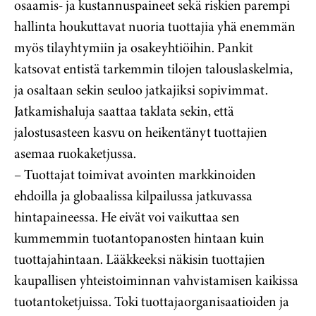
osaamis- ja kustannuspaineet sekä riskien parempi
hallinta houkuttavat nuoria tuottajia yhä enemmän
myös tilayhtymiin ja osakeyhtiöihin. Pankit
katsovat entistä tarkemmin tilojen talouslaskelmia,
ja osaltaan sekin seuloo jatkajiksi sopivimmat.
Jatkamishaluja saattaa taklata sekin, että
jalostusasteen kasvu on heikentänyt tuottajien
asemaa ruokaketjussa.
– Tuottajat toimivat avointen markkinoiden
ehdoilla ja globaalissa kilpailussa jatkuvassa
hintapaineessa. He eivät voi vaikuttaa sen
kummemmin tuotantopanosten hintaan kuin
tuottajahintaan. Lääkkeeksi näkisin tuottajien
kaupallisen yhteistoiminnan vahvistamisen kaikissa
tuotantoketjuissa. Toki tuottajaorganisaatioiden ja