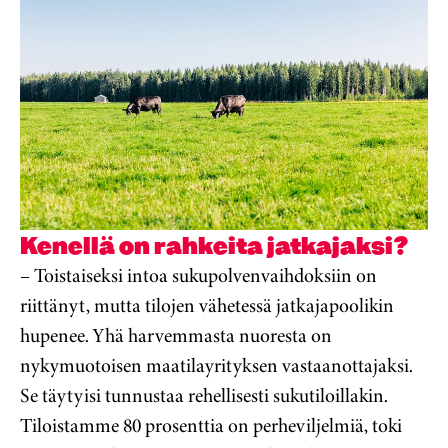
Kenellä on rahkeita jatkajaksi?
– Toistaiseksi intoa sukupolvenvaihdoksiin on
riittänyt, mutta tilojen vähetessä jatkajapoolikin
hupenee. Yhä harvemmasta nuoresta on
nykymuotoisen maatilayrityksen vastaanottajaksi.
Se täytyisi tunnustaa rehellisesti sukutiloillakin.
Tiloistamme 80 prosenttia on perheviljelmiä, toki