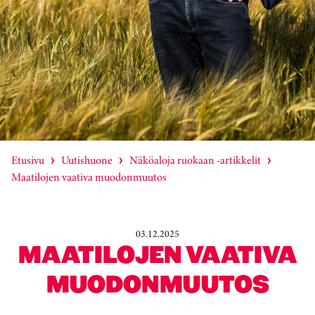
Etusivu
Uutishuone
Näköaloja ruokaan -artikkelit
Maatilojen vaativa muodonmuutos
03.12.2025
MAATILOJEN VAATIVA
MUODONMUUTOS