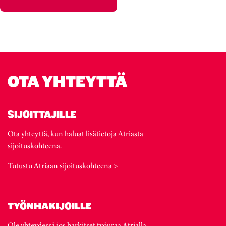
OTA YHTEYTTÄ
SIJOITTAJILLE
Ota yhteyttä, kun haluat lisätietoja Atriasta
sijoituskohteena.
Tutustu Atriaan sijoituskohteena >
TYÖNHAKIJOILLE
Ole yhteydessä jos harkitset työuraa Atrialla