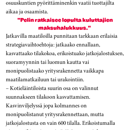
osuuskuntien pyörittäminenkin vaatii tuottajilta
aikaa ja osaamista.
"Pelin ratkaisee lopulta kuluttajien
maksuhalukkuus."
Jatkavilla maatiloilla punnitaan tarkkaan erilaisia
strategiavaihtoehtoja: jatkaako ennallaan,
kasvattaako tilakokoa, erikoistuako jatkojalostuksen,
suoramyynnin tai luomun kautta vai
monipuolistaako yritysrakennetta vaikkapa
maatilamatkailuun tai urakointiin.
– Kotieläintiloista suurin osa on valinnut
suunnakseen tilakoon kasvattamisen.
Kasvinviljelyssä jopa kolmannes on
monipuolistanut yritysrakennettaan, mutta
jatkojalostusta on vain 600 tilalla. Erikoistumalla