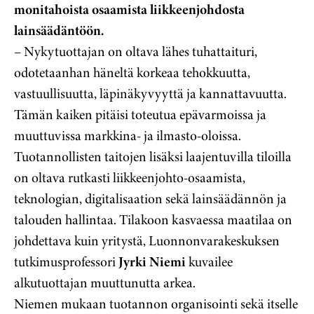
monitahoista osaamista liikkeenjohdosta
lainsäädäntöön.
– Nykytuottajan on oltava lähes tuhattaituri,
odotetaanhan häneltä korkeaa tehokkuutta,
vastuullisuutta, läpinäkyvyyttä ja kannattavuutta.
Tämän kaiken pitäisi toteutua epävarmoissa ja
muuttuvissa markkina- ja ilmasto-oloissa.
Tuotannollisten taitojen lisäksi laajentuvilla tiloilla
on oltava rutkasti liikkeenjohto-osaamista,
teknologian, digitalisaation sekä lainsäädännön ja
talouden hallintaa. Tilakoon kasvaessa maatilaa on
johdettava kuin yritystä, Luonnonvarakeskuksen
tutkimusprofessori
Jyrki Niemi
kuvailee
alkutuottajan muuttunutta arkea.
Niemen mukaan tuotannon organisointi sekä itselle