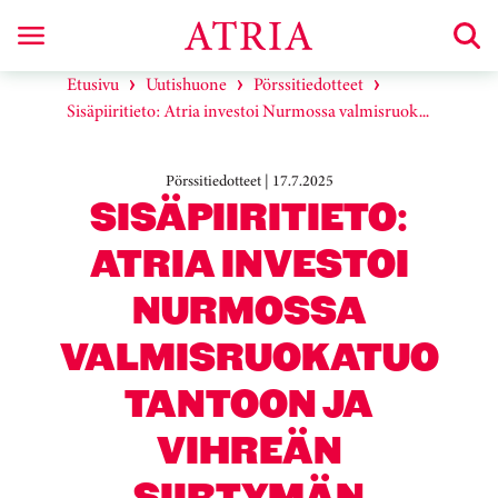
Etusivu
Uutishuone
Pörssitiedotteet
Sisäpiiritieto: Atria investoi Nurmossa valmisruok...
Pörssitiedotteet | 17.7.2025
SISÄPIIRITIETO:
ATRIA INVESTOI
NURMOSSA
VALMISRUOKATUO
TANTOON JA
VIHREÄN
SIIRTYMÄN