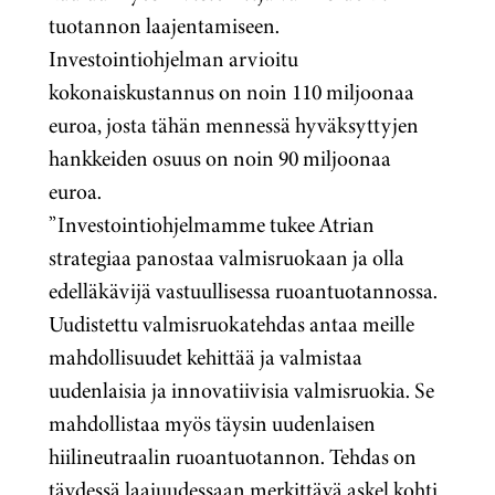
tuotannon laajentamiseen.
Investointiohjelman arvioitu
kokonaiskustannus on noin 110 miljoonaa
euroa, josta tähän mennessä hyväksyttyjen
hankkeiden osuus on noin 90 miljoonaa
euroa.
”
I
nvestointiohjelmamme tukee Atrian
strategiaa panostaa valmisruokaan ja olla
edelläkävijä vastuullisessa ruoantuotannossa.
Uudistettu valmisruokatehdas antaa meille
mahdollisuudet kehittää ja valmistaa
uudenlaisia ja innovatiivisia valmisruokia. Se
mahdollistaa myös täysin uudenlaisen
hiilineutraalin ruoantuotannon. Tehdas on
täydessä laajuudessaan merkittävä askel kohti