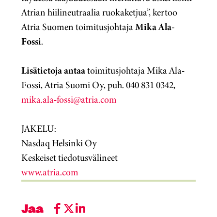
Atrian hiilineutraalia ruokaketjua”, kertoo
Atria Suomen toimitusjohtaja
Mika Ala-
Fossi
.
Lisätietoja antaa
toimitusjohtaja Mika Ala-
Fossi, Atria Suomi Oy, puh. 040 831 0342,
mika.ala-fossi@atria.com
JAKELU:
Nasdaq Helsinki Oy
Keskeiset tiedotusvälineet
www.atria.com
Jaa