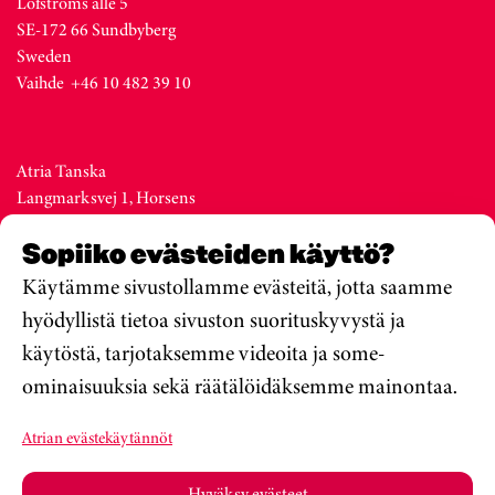
Löfströms allé 5
SE-172 66 Sundbyberg
Sweden
Vaihde +46 10 482 39 10
Atria Tanska
Langmarksvej 1, Horsens
DK-8700
Sopiiko evästeiden käyttö?
Denmark
Vaihde +45 76 28 25 00
Käytämme sivustollamme evästeitä, jotta saamme
hyödyllistä tietoa sivuston suorituskyvystä ja
käytöstä, tarjotaksemme videoita ja some-
Atria Viro
ominaisuuksia sekä räätälöidäksemme mainontaa.
Metsa str. 19, Valga
EE-68206
Atrian evästekäytännöt
Estonia
Vaihde +372 76 79 900
Hyväksy evästeet