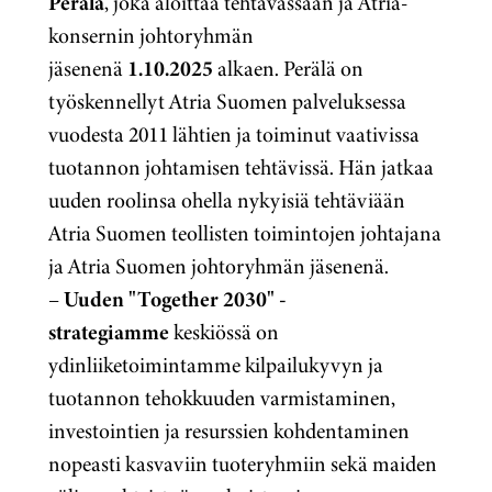
Perälä
, joka aloittaa tehtävässään ja Atria-
konsernin johtoryhmän
jäsenenä
1.10.2025
alkaen. Perälä on
työskennellyt Atria Suomen palveluksessa
vuodesta 2011 lähtien ja toiminut vaativissa
tuotannon johtamisen tehtävissä. Hän jatkaa
uuden roolinsa ohella nykyisiä tehtäviään
Atria Suomen teollisten toimintojen johtajana
ja Atria Suomen johtoryhmän jäsenenä.
–
Uuden "Together 2030" -
strategiamme
keskiössä on
ydinliiketoimintamme kilpailukyvyn ja
tuotannon tehokkuuden varmistaminen,
investointien ja resurssien kohdentaminen
nopeasti kasvaviin tuoteryhmiin sekä maiden