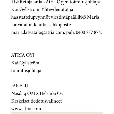
Lisätietoja antaa
Atria Oyj:n toimitusjohtaja
Kai Gyllström. Yhteydenotot ja
haastattelupyynnöt viestintäpäällikkö Marja
Latvatalon kautta, sähköposti:
marja.latvatalo@atria.com, puh. 0400 777 874.
ATRIA OYJ
Kai Gyllström
toimitusjohtaja
JAKELU
Nasdaq OMX Helsinki Oy
Keskeiset tiedotusvälineet
www.atria.com