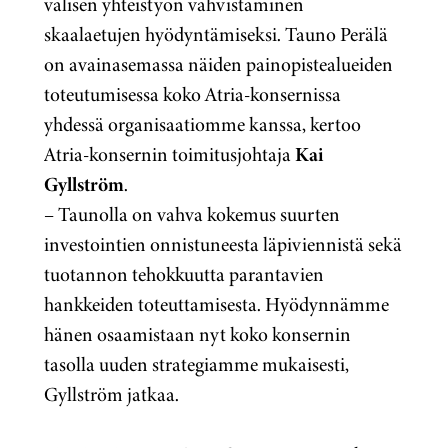
välisen yhteistyön vahvistaminen
skaalaetujen hyödyntämiseksi. Tauno Perälä
on avainasemassa näiden painopistealueiden
toteutumisessa koko Atria-konsernissa
yhdessä organisaatiomme kanssa, kertoo
Atria-konsernin toimitusjohtaja
Kai
Gyllström
.
– Taunolla on vahva kokemus suurten
investointien onnistuneesta läpiviennistä sekä
tuotannon tehokkuutta parantavien
hankkeiden toteuttamisesta. Hyödynnämme
hänen osaamistaan nyt koko konsernin
tasolla uuden strategiamme mukaisesti,
Gyllström jatkaa.