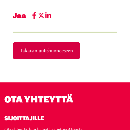
Jaa
Takaisin uutishuoneeseen
OTA YHTEYTTÄ
SIJOITTAJILLE
Ota yhteyttä, kun haluat lisätietoja Atriasta