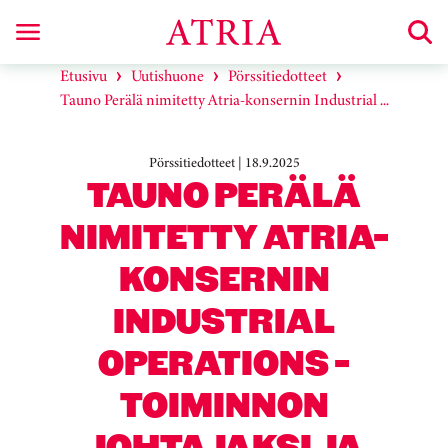
Etusivu
Uutishuone
Pörssitiedotteet
Tauno Perälä nimitetty Atria-konsernin Industrial ...
Pörssitiedotteet | 18.9.2025
TAUNO PERÄLÄ
NIMITETTY ATRIA-
KONSERNIN
INDUSTRIAL
OPERATIONS -
TOIMINNON
JOHTAJAKSI JA