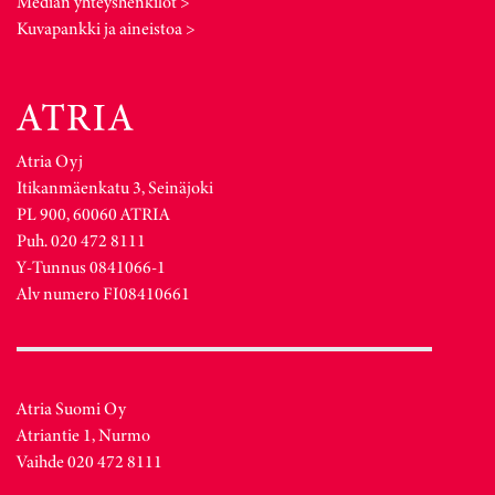
Median yhteyshenkilöt >
Kuvapankki ja aineistoa >
Atria Oyj
Itikanmäenkatu 3, Seinäjoki
PL 900, 60060 ATRIA
Puh. 020 472 8111
Y-Tunnus 0841066-1
Alv numero FI08410661
Atria Suomi Oy
Atriantie 1, Nurmo
Vaihde 020 472 8111