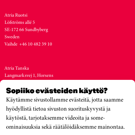
Atria Ruotsi
Löfströms allé 5
SE-172 66 Sundbyberg
Sweden
Vaihde +46 10 482 39 10
Atria Tanska
Langmarksvej 1, Horsens
DK-8700
Sopiiko evästeiden käyttö?
Denmark
Vaihde +45 76 28 25 00
Käytämme sivustollamme evästeitä, jotta saamme
hyödyllistä tietoa sivuston suorituskyvystä ja
käytöstä, tarjotaksemme videoita ja some-
Atria Viro
ominaisuuksia sekä räätälöidäksemme mainontaa.
Metsa str. 19, Valga