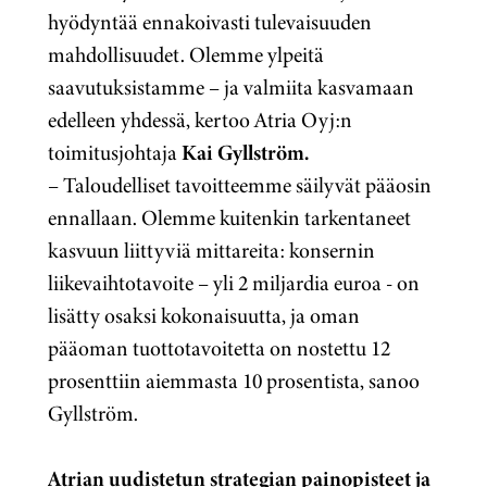
hyödyntää ennakoivasti tulevaisuuden
mahdollisuudet. Olemme ylpeitä
saavutuksistamme – ja valmiita kasvamaan
edelleen yhdessä, kertoo Atria Oyj:n
toimitusjohtaja
Kai Gyllström.
–
Taloudelliset tavoitteemme säilyvät pääosin
ennallaan. Olemme kuitenkin tarkentaneet
kasvuun liittyviä mittareita: konsernin
liikevaihtotavoite – yli 2 miljardia euroa - on
lisätty osaksi kokonaisuutta, ja oman
pääoman tuottotavoitetta on nostettu 12
prosenttiin aiemmasta 10 prosentista, sanoo
Gyllström.
Atrian uudistetun strategian painopisteet ja