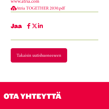
www.atria.com
Atria TOGETHER 2030.pdf
Jaa
Takaisin uutishuoneeseen
OTA YHTEYTTÄ