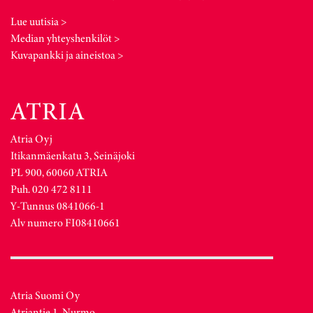
Lue uutisia >
Median yhteyshenkilöt >
Kuvapankki ja aineistoa >
Atria Oyj
Itikanmäenkatu 3, Seinäjoki
PL 900, 60060 ATRIA
Puh. 020 472 8111
Y-Tunnus 0841066-1
Alv numero FI08410661
Atria Suomi Oy
Atriantie 1, Nurmo