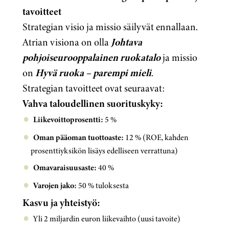
tavoitteet
Strategian visio ja missio säilyvät ennallaan.
Atrian visiona on olla
Johtava
pohjoiseurooppalainen ruokatalo
ja missio
on
Hyvä ruoka – parempi mieli
.
Strategian tavoitteet ovat seuraavat:
Vahva taloudellinen suorituskyky:
Liikevoittoprosentti:
5 %
Oman pääoman tuottoaste:
12 % (ROE, kahden
prosenttiyksikön lisäys edelliseen verrattuna)
Omavaraisuusaste:
40 %
Varojen jako:
50 % tuloksesta
Kasvu ja yhteistyö:
Yli 2 miljardin euron liikevaihto (uusi tavoite)