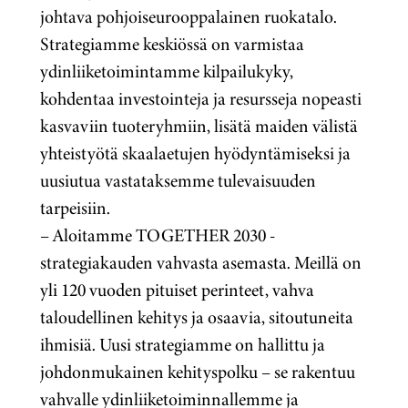
johtava pohjoiseurooppalainen ruokatalo.
Strategiamme keskiössä on varmistaa
ydinliiketoimintamme kilpailukyky,
kohdentaa investointeja ja resursseja nopeasti
kasvaviin tuoteryhmiin, lisätä maiden välistä
yhteistyötä skaalaetujen hyödyntämiseksi ja
uusiutua vastataksemme tulevaisuuden
tarpeisiin.
– Aloitamme TOGETHER 2030 -
strategiakauden vahvasta asemasta. Meillä on
yli 120 vuoden pituiset perinteet, vahva
taloudellinen kehitys ja osaavia, sitoutuneita
ihmisiä. Uusi strategiamme on hallittu ja
johdonmukainen kehityspolku – se rakentuu
vahvalle ydinliiketoiminnallemme ja