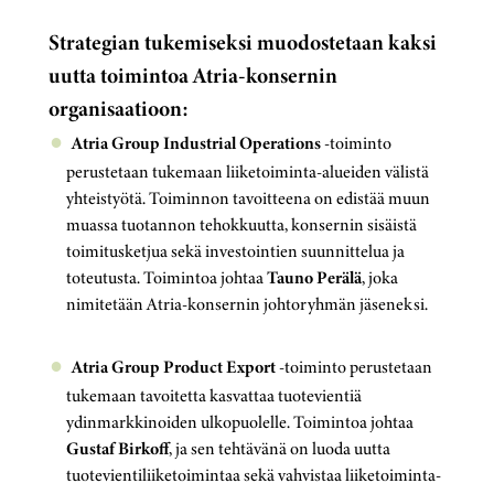
Strategian tukemiseksi muodostetaan kaksi
uutta toimintoa Atria-konsernin
organisaatioon:
Atria Group Industrial Operations
-toiminto
perustetaan tukemaan liiketoiminta-alueiden välistä
yhteistyötä. Toiminnon tavoitteena on edistää muun
muassa tuotannon tehokkuutta, konsernin sisäistä
toimitusketjua sekä investointien suunnittelua ja
toteutusta. Toimintoa johtaa
Tauno Perälä
, joka
nimitetään Atria-konsernin johtoryhmän jäseneksi.
Atria Group Product Export
-toiminto perustetaan
tukemaan tavoitetta kasvattaa tuotevientiä
ydinmarkkinoiden ulkopuolelle. Toimintoa johtaa
Gustaf Birkoff
, ja sen tehtävänä on luoda uutta
tuotevientiliiketoimintaa sekä vahvistaa liiketoiminta-