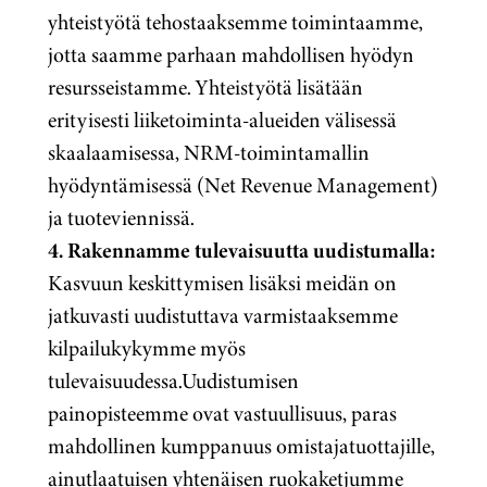
yhteistyötä tehostaaksemme toimintaamme,
jotta saamme parhaan mahdollisen hyödyn
resursseistamme. Yhteistyötä lisätään
erityisesti liiketoiminta-alueiden välisessä
skaalaamisessa, NRM-toimintamallin
hyödyntämisessä (Net Revenue Management)
ja tuoteviennissä.
4. Rakennamme tulevaisuutta uudistumalla:
Kasvuun keskittymisen lisäksi meidän on
jatkuvasti uudistuttava varmistaaksemme
kilpailukykymme myös
tulevaisuudessa.
Uudistumisen
painopisteemme ovat vastuullisuus, paras
mahdollinen kumppanuus omistajatuottajille,
ainutlaatuisen yhtenäisen ruokaketjumme