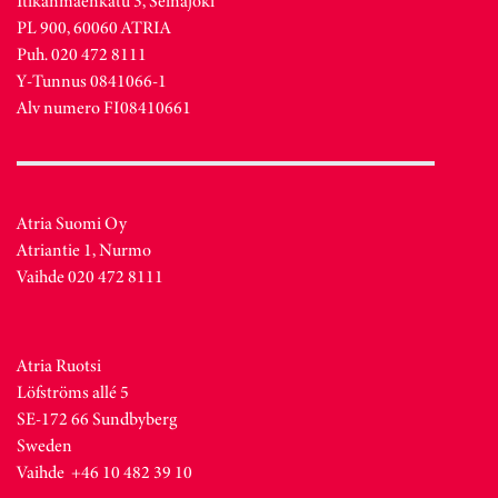
Itikanmäenkatu 3, Seinäjoki
PL 900, 60060 ATRIA
Puh. 020 472 8111
Y-Tunnus 0841066-1
Alv numero FI08410661
Atria Suomi Oy
Atriantie 1, Nurmo
Vaihde 020 472 8111
Atria Ruotsi
Löfströms allé 5
SE-172 66 Sundbyberg
Sweden
Vaihde +46 10 482 39 10