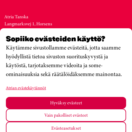
Atria Tanska
Langmarksvej 1, Horsens
DK-8700
Sopiiko evästeiden käyttö?
Denmark
Vaihde +45 76 28 25 00
Käytämme sivustollamme evästeitä, jotta saamme
hyödyllistä tietoa sivuston suorituskyvystä ja
käytöstä, tarjotaksemme videoita ja some-
Atria Viro
ominaisuuksia sekä räätälöidäksemme mainontaa.
Metsa str. 19, Valga
EE-68206
Atrian evästekäytännöt
Estonia
Vaihde +372 76 79 900
Hyväksy evästeet
Vain pakolliset evästeet
Atria Oyj
Koulumateriaalit
Tietosuojakäytäntö
Evästeasetukset