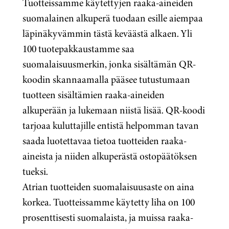
Tuotteissamme käytettyjen raaka-aineiden
suomalainen alkuperä tuodaan esille aiempaa
läpinäkyvämmin tästä keväästä alkaen. Yli
100 tuotepakkaustamme saa
suomalaisuusmerkin, jonka sisältämän QR-
koodin skannaamalla pääsee tutustumaan
tuotteen sisältämien raaka-aineiden
alkuperään
ja lukemaan niistä lisää.
QR-koodi
tarjoaa kuluttajille entistä helpomman tavan
saada luotettavaa tietoa tuotteiden raaka-
aineista ja niiden alkuperästä ostopäätöksen
tueksi.
Atrian tuotteiden suomalaisuusaste on aina
korkea. Tuotteissamme käytetty liha on 100
prosenttisesti suomalaista, ja muissa raaka-