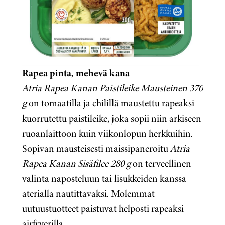
Rapea pinta, mehevä kana
Atria Rapea Kanan Paistileike Mausteinen 370
g
on tomaatilla ja chilillä maustettu rapeaksi
kuorrutettu paistileike, joka sopii niin arkiseen
ruoanlaittoon kuin viikonlopun herkkuihin.
Sopivan mausteisesti maissipaneroitu
Atria
Rapea Kanan Sisäfilee 280 g
on terveellinen
valinta naposteluun tai lisukkeiden kanssa
aterialla nautittavaksi. Molemmat
uutuustuotteet paistuvat helposti rapeaksi
airfryerilla.