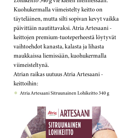
Lohikeitto 340 g
vie kielen mennessään.
Kuohukermalla viimeistelty keitto on
täyteläinen, mutta silti sopivan kevyt vaikka
päivittäin nautittavaksi. Atria Artesaani -
keittojen premium-tuoteperheestä
löytyvät
vaihtoehdot kanasta, kalasta ja lihasta
maukkaissa liemissään, kuohukermalla
viimeisteltynä.
Atrian raikas uutuus Atria Artesaani -
keittoihin:
Atria Artesaani Sitruunainen Lohikeitto 340 g