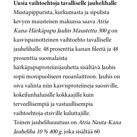
Uusia vaihtoehtoja tavalliselle jauhelihalle
Mustapippurista, kurkumasta ja sipulista
kevyen mausteisen makunsa saava
Atria
Kana-Härkäpapu Jauhis Maustettu 300 g
on
kasvispainotteinen vaihtoehto tavalliselle
jauhelihalle. 48 prosenttia kanan fileetä ja 48
prosenttia
suomalaista
härkäpapuproteiinijauhetta sisältävä Jauhis
sopii monipuoliseen ruoanlaittoon. Jauhis on
oiva valinta niin kasvisproteiineja suosiville,
kokeilunhaluisille kokkaajille kuin
terveellisempiä ja vastuullisempia
vaihtoehtoja etsiville kuluttajille.
Toinen jauhelihauutuus on
Atria Nauta-Kana
Jauheliha 10 % 400 g,
joka sisältää 60