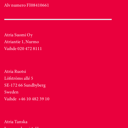
Alv numero FI08410661
Atria Suomi Oy
Atriantie 1, Nurmo
Vaihde 020 472 8111
Atria Ruotsi
Löfströms allé 5
SE-172 66 Sundbyberg
Sweden
Vaihde +46 10 482 39 10
Atria Tanska