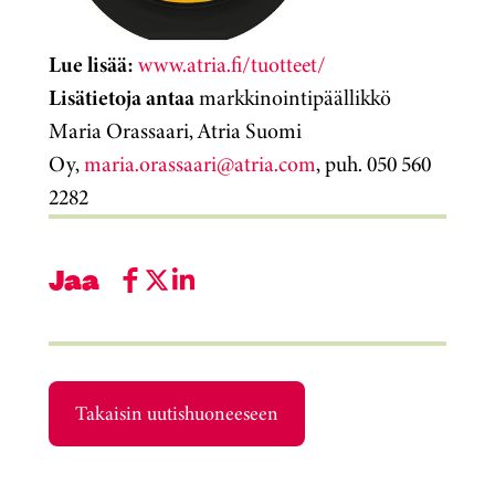
Lue lisää:
www.atria.fi/tuotteet/
Lisätietoja antaa
markkinointipäällikkö
Maria Orassaari, Atria Suomi
Oy,
maria.orassaari@atria.com
, puh. 050 560
2282
Jaa
Takaisin uutishuoneeseen