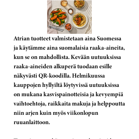
Atrian tuotteet valmistetaan aina Suomessa
ja käytämme aina suomalaisia raaka-aineita,
kun se on mahdollista. Kevään uutuuksissa
raaka-aineiden alkuperä tuodaan esille
näkyvästi QR-koodilla. Helmikuussa
kauppojen hyllyiltä löytyvissä uutuuksissa
on mukana kasvispainotteisia ja kevyempiä
vaihtoehtoja, raikkaita makuja ja helppoutta
niin arjen kuin myös viikonlopun
ruuanlaittoon.