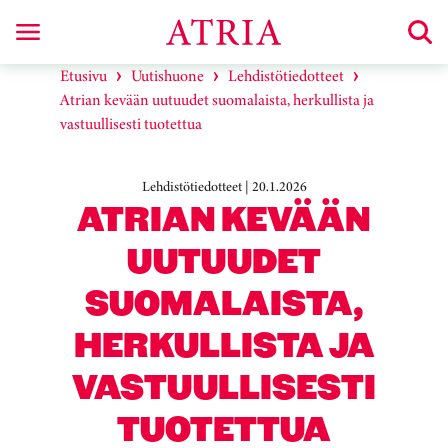
Etusivu
Uutishuone
Lehdistötiedotteet
Atrian kevään uutuudet suomalaista, herkullista ja
vastuullisesti tuotettua
Lehdistötiedotteet | 20.1.2026
ATRIAN KEVÄÄN
UUTUUDET
SUOMALAISTA,
HERKULLISTA JA
VASTUULLISESTI
TUOTETTUA