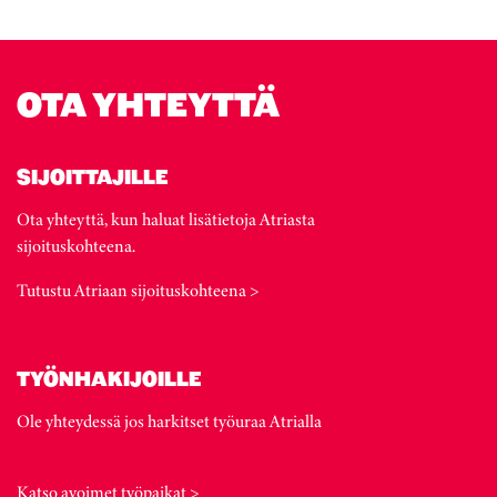
OTA YHTEYTTÄ
SIJOITTAJILLE
Ota yhteyttä, kun haluat lisätietoja Atriasta
sijoituskohteena.
Tutustu Atriaan sijoituskohteena >
TYÖNHAKIJOILLE
Ole yhteydessä jos harkitset työuraa Atrialla
Katso avoimet työpaikat >