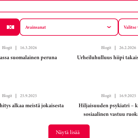
Avainsanat
Valitse
Blogit
|
16.3.2026
Blogit
|
26.2.2026
lassa suomalainen peruna
Urheiluhulluus hiipi takai
Blogit
|
25.9.2025
Blogit
|
16.9.2025
hitys alkaa meistä jokaisesta
Hiljaisuuden psykiatri – 
sosiaalinen vastuu ruoka
Näytä lisää