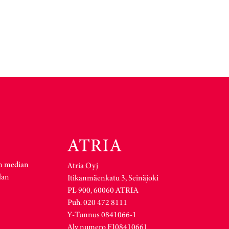
n median
Atria Oyj
lan
Itikanmäenkatu 3, Seinäjoki
PL 900, 60060 ATRIA
Puh. 020 472 8111
Y-Tunnus 0841066-1
Alv numero FI08410661