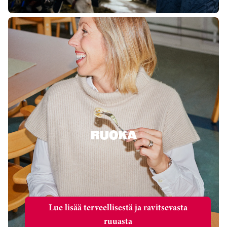
RUOKA
Lue lisää terveellisestä ja ravitsevasta
ruuasta