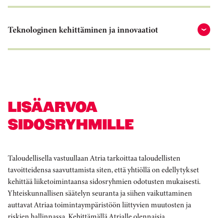
Teknologinen kehittäminen ja innovaatiot
LISÄARVOA
SIDOSRYHMILLE
Taloudellisella vastuullaan Atria tarkoittaa taloudellisten
tavoitteidensa saavuttamista siten, että yhtiöllä on edellytykset
kehittää liiketoimintaansa sidosryhmien odotusten mukaisesti.
Yhteiskunnallisen säätelyn seuranta ja siihen vaikuttaminen
auttavat Atriaa toimintaympäristöön liittyvien muutosten ja
riskien hallinnassa. Kehittämällä Atrialle olennaisia