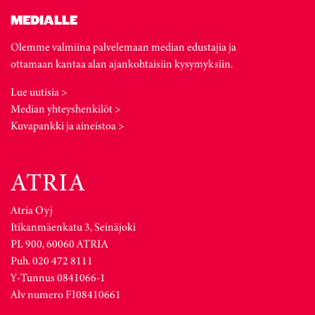
MEDIALLE
Olemme valmiina palvelemaan median edustajia ja
ottamaan kantaa alan ajankohtaisiin kysymyksiin.
Lue uutisia >
Median yhteyshenkilöt >
Kuvapankki ja aineistoa >
Atria Oyj
Itikanmäenkatu 3, Seinäjoki
PL 900, 60060 ATRIA
Puh. 020 472 8111
Y-Tunnus 0841066-1
Alv numero FI08410661