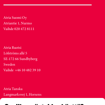
Atria Suomi Oy
Atriantie 1, Nurmo
Vaihde 020 472 8111
Atria Ruotsi
Löfströms allé 5
SE-172 66 Sundbyberg
Sweden
Vaihde +46 10 482 39 10
Atria Tanska
Langmarksvej 1, Horsens
DK-8700