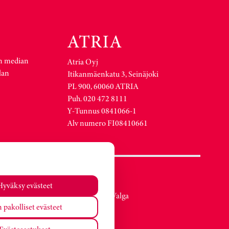
n median
Atria Oyj
lan
Itikanmäenkatu 3, Seinäjoki
PL 900, 60060 ATRIA
Puh. 020 472 8111
Y-Tunnus 0841066-1
Alv numero FI08410661
Atria Viro
Hyväksy evästeet
Metsa str. 19, Valga
 pakolliset evästeet
EE-68206
Estonia