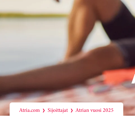
Atria.com
Sijoittajat
Atrian vuosi 2025
❯
❯