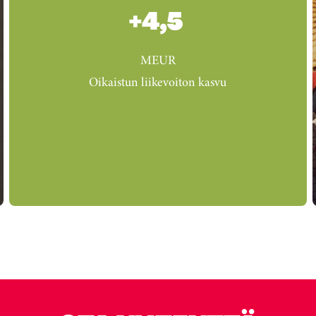
+4,5
MEUR
Oikaistun liikevoiton
kasvu