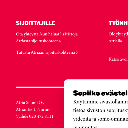
SIJOITTAJILLE
TYÖNH
Ota yhteyttä, kun haluat lisätietoja
Ole yhteyd
Atriasta sijoituskohteena.
Atrialla
Tutustu Atriaan sijoituskohteena >
Katso avoi
Sopiiko eväste
Käytämme sivustollamme 
Atria Suomi Oy
Atria Ruot
Atriantie 1, Nurmo
tietoa sivuston suoritus
Löfströms 
Vaihde 020 472 8111
SE-172 66
videoita ja some-ominai
Sweden
mainontaa.