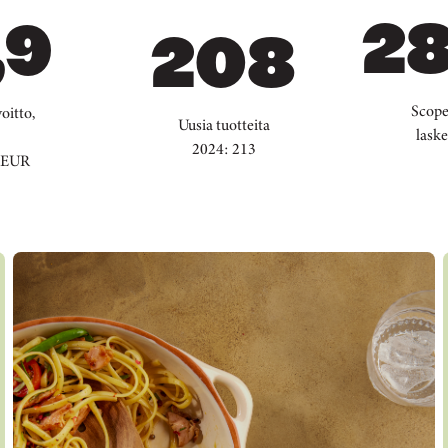
28
,9
208
Scope 
oitto,
Uusia tuotteita
lask
2024: 213
MEUR