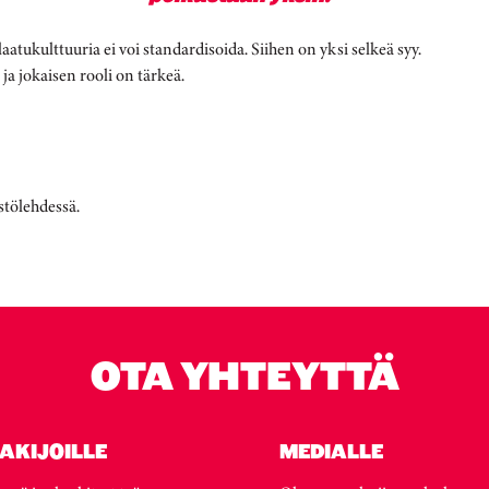
laatukulttuuria ei voi standardisoida. Siihen on yksi selkeä syy.
ja jokaisen rooli on tärkeä.
stölehdessä.
OTA YHTEYTTÄ
AKIJOILLE
MEDIALLE