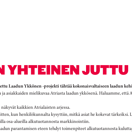
N YHTEINEN JUTTU
tettu Laadun Ykkönen -projekti tähtää kokonaisvaltaiseen laadun keh
en ja asiakkaiden mielikuvaa Atriasta laadun ykkösenä. Haluamme, että 
 näkyvät kaikkien Atrialaisten arjessa.
, kun henkilökunnalta kysyttiin, mitkä asiat he kokevat tärkeiksi. Laatu
illa osa-alueilla alkutuotannosta markkinointiin.
 laadun parantamisen eteen tehdyt toimenpiteet alkutuotannosta kulutta