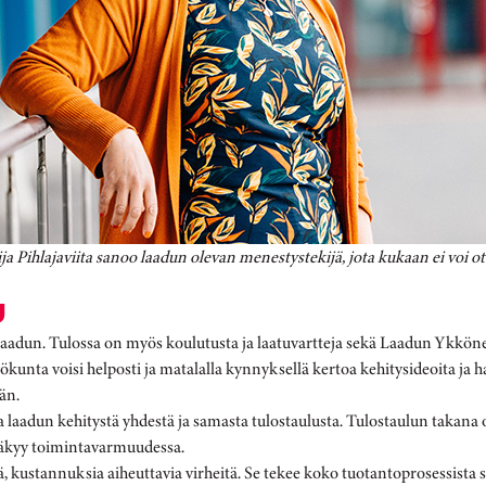
ja Pihlajaviita sanoo laadun olevan menestystekijä, jota kukaan ei voi ott
U
 laadun. Tulossa on myös koulutusta ja laatuvartteja sekä Laadun Ykköne
nta voisi helposti ja matalalla kynnyksellä kertoa kehitysideoita ja ha
än.
aadun kehitystä yhdestä ja samasta tulostaulusta. Tulostaulun takana on
näkyy toimintavarmuudessa.
iä, kustannuksia aiheuttavia virheitä. Se tekee koko tuotantoprosessista