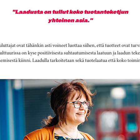
"Laadusta on tullut koko tuotantoketjun
yhteinen asia."
ttajat ovat tähänkin asti voineet luottaa siihen, että tuotteet ovat turva
lttuurissa on kyse positiivisesta suhtautumisesta laatuun ja laadun tek
kemisestä kiinni. Laadulla tarkoitetaan sekä tuotelaatua että koko toimi