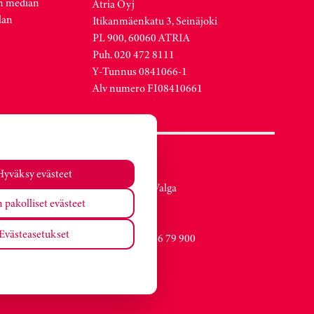
n median
Atria Oyj
lan
Itikanmäenkatu 3, Seinäjoki
PL 900, 60060 ATRIA
Puh. 020 472 8111
Y-Tunnus 0841066-1
Alv numero FI08410661
Atria Viro
Hyväksy evästeet
Metsa str. 19, Valga
 pakolliset evästeet
EE-68206
Estonia
Evästeasetukset
Vaihde +372 76 79 900