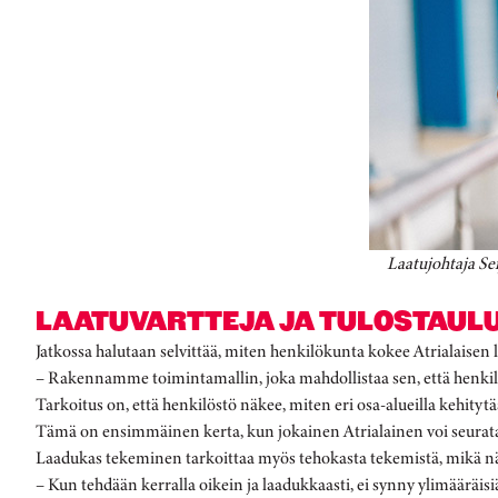
Laatujohtaja Sei
LAATUVARTTEJA JA TULOSTAUL
Jatkossa halutaan selvittää, miten henkilökunta kokee Atrialaisen
– Rakennamme toimintamallin, joka mahdollistaa sen, että henkilöku
Tarkoitus on, että henkilöstö näkee, miten eri osa-alueilla kehitytä
Tämä on ensimmäinen kerta, kun jokainen Atrialainen voi seurata l
Laadukas tekeminen tarkoittaa myös tehokasta tekemistä, mikä 
– Kun tehdään kerralla oikein ja laadukkaasti, ei synny ylimääräis