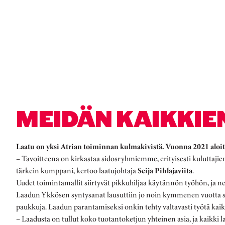
MEIDÄN KAIKKIE
Laatu on yksi Atrian toiminnan kulmakivistä. Vuonna 2021 aloi
– Tavoitteena on kirkastaa sidosryhmiemme, erityisesti kuluttaji
tärkein kumppani, kertoo laatujohtaja
Seija Pihlajaviita
.
Uudet toimintamallit siirtyvät pikkuhiljaa käytännön työhön, ja ne
Laadun Ykkösen syntysanat lausuttiin jo noin kymmenen vuotta sitten
paukkuja. Laadun parantamiseksi onkin tehty valtavasti työtä kaik
– Laadusta on tullut koko tuotantoketjun yhteinen asia, ja kaikki