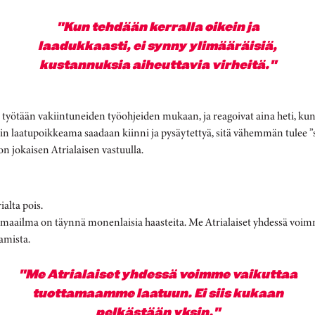
"Kun tehdään kerralla oikein ja
laadukkaasti, ei synny ylimääräisiä,
kustannuksia aiheuttavia virheitä."
 työtään vakiintuneiden työohjeiden mukaan, ja reagoivat aina heti, kun
n laatupoikkeama saadaan kiinni ja pysäytettyä, sitä vähemmän tulee ”
 on jokaisen Atrialaisen vastuulla.
ialta pois.
n maailma on täynnä monenlaisia haasteita. Me Atrialaiset yhdessä voi
tamista.
"Me Atrialaiset yhdessä voimme vaikuttaa
tuottamaamme laatuun. Ei siis kukaan
pelkästään yksin."