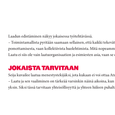
Laadun edistäminen näkyy jokaisessa työtehtävässä.
– Toimintamallista pyritään saamaan sellainen, että kaikki tekevät
pomottamisesta, vaan kollektiivista huolehtimista. Mitä nopeammi
Laatu ei siis ole vain laatuorganisaation ja esimiesten asia, vaan se
JOKAISTA TARVITAAN
Seija kuvailee laatua menestystekijäksi, jota kukaan ei voi ottaa Atr
– Laatu ja sen vaaliminen on tärkeää varsinkin näinä aikoina, ku
yksin. Siksi tässä tarvitaan yhteisöllisyyttä ja yhteen hiileen puhal