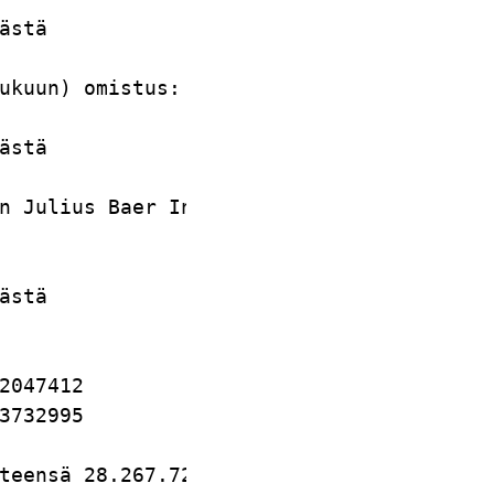
ästä                    

ukuun) omistus:         

                        

ästä                    

n Julius Baer Investment

                        

                        

ästä                    

                        

2047412                 

3732995                 

teensä 28.267.728       
