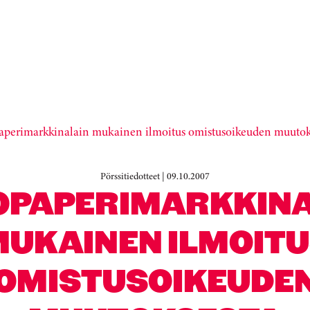
aperimarkkinalain mukainen ilmoitus omistusoikeuden muutok
Pörssitiedotteet | 09.10.2007
OPAPERIMARKKINA
UKAINEN ILMOIT
OMISTUSOIKEUDE