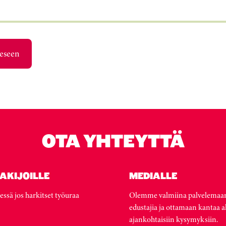
eeseen
OTA YHTEYTTÄ
AKIJOILLE
MEDIALLE
essä jos harkitset työuraa
Olemme valmiina palvelemaa
edustajia ja ottamaan kantaa a
ajankohtaisiin kysymyksiin.