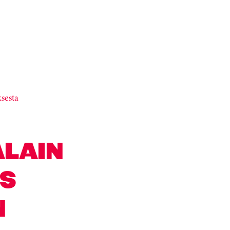
sesta
LAIN
US
N