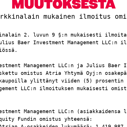
MUUTOKSESTA
rkkinalain mukainen ilmoitus omi
inalain 2. luvun 9 §:n mukaisesti ilmoita
ulius Baer Investment Management LLC:n il
iössä.                                   
estment Management LLC:n ja Julius Baer I
skettu omistus Atria Yhtymä Oyj:n osakepä
kaupoilla ylittänyt viiden (5) prosentin 
gement LLC:n ilmoituksen mukaisesti omist
                                         
estment Management LLC:n (asiakkaidensa l
quity Fundin omistus yhteensä:           
Atrian A-osakkeiden lukumäärä: 1.419.987 