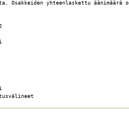
ta. Osakkeiden yhteenlaskettu äänimäärä o
J                                        
i                                        
                                         
                                         
i                                        
tusvälineet                              