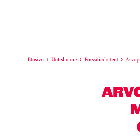
Etusivu
Uutishuone
Pörssitiedotteet
Arvop
ARV
M