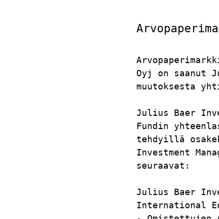
Arvopaperima
Arvopaperimarkk
Oyj on saanut J
muutoksesta yht
Julius Baer Inv
Fundin yhteenla
tehdyillä osake
Investment Mana
seuraavat:     
Julius Baer Inv
International E
- Omistettujen 