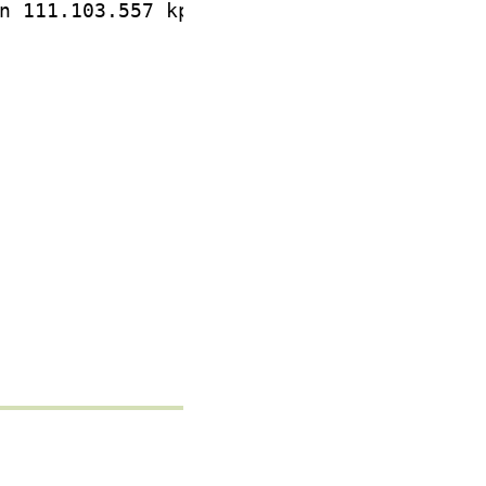
n 111.103.557 kpl.      

                        

                        

                        

                        

                        

                        
