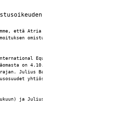
stusoikeuden muutoksesta         
mme, että Atria Yhtymä  

moituksen omistusosuuden

                        

nternational Equity     

äomasta on 4.10.2007    

rajan. Julius Baer      

usosuudet yhtiössä ovat 

                        

ukuun) ja Julius Baer   

                        

                        
