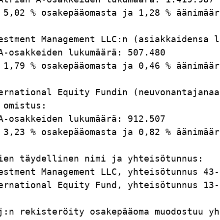
 5,02 % osakepääomasta ja 1,28 % äänimäär
estment Management LLC:n (asiakkaidensa l
A-osakkeiden lukumäärä: 507.480          
 1,79 % osakepääomasta ja 0,46 % äänimäär
ernational Equity Fundin (neuvonantajanaa
 omistus:                                
A-osakkeiden lukumäärä: 912.507          
 3,23 % osakepääomasta ja 0,82 % äänimäär
ien täydellinen nimi ja yhteisötunnus:   
estment Management LLC, yhteisötunnus 43-
ernational Equity Fund, yhteisötunnus 13-
j:n rekisteröity osakepääoma muodostuu yh