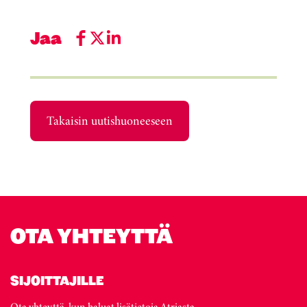
Jaa
Takaisin uutishuoneeseen
OTA YHTEYTTÄ
SIJOITTAJILLE
Ota yhteyttä, kun haluat lisätietoja Atriasta