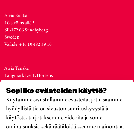
Atria Ruotsi
Löfströms allé 5
SE-172 66 Sundbyberg
Sweden
Vaihde +46 10 482 39 10
Atria Tanska
Langmarksvej 1, Horsens
DK-8700
Sopiiko evästeiden käyttö?
Denmark
Vaihde +45 76 28 25 00
Käytämme sivustollamme evästeitä, jotta saamme
hyödyllistä tietoa sivuston suorituskyvystä ja
käytöstä, tarjotaksemme videoita ja some-
Atria Viro
ominaisuuksia sekä räätälöidäksemme mainontaa.
Metsa str. 19, Valga