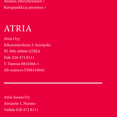
Median yhteyshenkilöt >
Kuvapankki ja aineistoa >
Atria Oyj
Itikanmäenkatu 3, Seinäjoki
PL 900, 60060 ATRIA
Puh. 020 472 8111
Y-Tunnus 0841066-1
Alv numero FI08410661
Atria Suomi Oy
Atriantie 1, Nurmo
Vaihde 020 472 8111