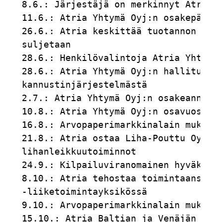
8.6.: Järjestäjä on merkinnyt Atria Y
11.6.: Atria Yhtymä Oyj:n osakepääoma
26.6.: Atria keskittää tuotannon Balt
suljetaan                            
28.6.: Henkilövalintoja Atria Yhtymä 
28.6.: Atria Yhtymä Oyj:n hallitus pä
kannustinjärjestelmästä              
2.7.: Atria Yhtymä Oyj:n osakeannin s
10.8.: Atria Yhtymä Oyj:n osavuosikat
16.8.: Arvopaperimarkkinalain mukaine
21.8.: Atria ostaa Liha-Pouttu Oy:n h
lihanleikkuutoiminnot                
24.9.: Kilpailuviranomainen hyväksyi 
8.10.: Atria tehostaa toimintaansa Ru
-liiketoimintayksikössä              
9.10.: Arvopaperimarkkinalain mukaine
15.10.: Atria Baltian ja Venäjän toim