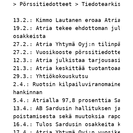
> Pörssitiedotteet > Tiedotearkisto 2
13.2.: Kimmo Lautanen eroaa Atrian pa
19.2.: Atria tekee ehdottoman julkise
osakkeista                           
27.2.: Atria Yhtymä Oyj:n tilinpäätös
27.2.: Vuosikooste pörssitiedotteista
12.3.: Atria julkistaa tarjousasiakir
21.3.: Atria keskittää tuotantoaan Pi
29.3.: Yhtiökokouskutsu              
2.4.: Ruotsin kilpailuviranomainen hy
hankinnan                            
5.4.: Atrialla 97,8 prosenttia Sardus
13.4.: AB Sardusin hallituksen ja til
poistamisesta sekä muutoksia raportoi
16.4.: Tulos Sardusin osakkeita koske
17.4.: Atria Yhtymä Oyj:n vuosikertom