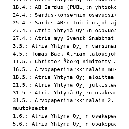
18.4.: AB Sardus (PUBL):n yhtiökokouk
24.4.: Sardus-konsernin osavuosikatsa
25.4.: Sardus AB:n toimitusjohtaja si
27.4.: Atria Yhtymä Oyj:n osavuosikat
27.4.: Atria myy Svensk Snabbmat för 
3.5.: Atria Yhtymä Oyj:n varsinainen 
4.5.: Tomas Back Atrian talousjohtaja
11.5.: Christer Åberg nimitetty AB Sa
16.5.: Arvopaperimarkkinalain mukaine
18.5.: Atria Yhtymä Oyj aloittaa osak
21.5.: Atria Yhtymä Oyj julkistaa osa
31.5.: Atria Yhtymä Oyj:n osakeannin 
31.5.: Arvopaperimarkkinalain 2. luvu
muutoksesta                          
1.6.: Atria Yhtymä Oyj:n osakepääoman
5.6.: Atria Yhtymä Oyj:n osakepääoman