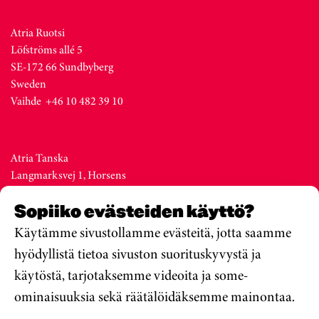
Atria Ruotsi
Löfströms allé 5
SE-172 66 Sundbyberg
Sweden
Vaihde +46 10 482 39 10
Atria Tanska
Langmarksvej 1, Horsens
DK-8700
Sopiiko evästeiden käyttö?
Denmark
Vaihde +45 76 28 25 00
Käytämme sivustollamme evästeitä, jotta saamme
hyödyllistä tietoa sivuston suorituskyvystä ja
käytöstä, tarjotaksemme videoita ja some-
Atria Viro
ominaisuuksia sekä räätälöidäksemme mainontaa.
Metsa str. 19, Valga
EE-68206