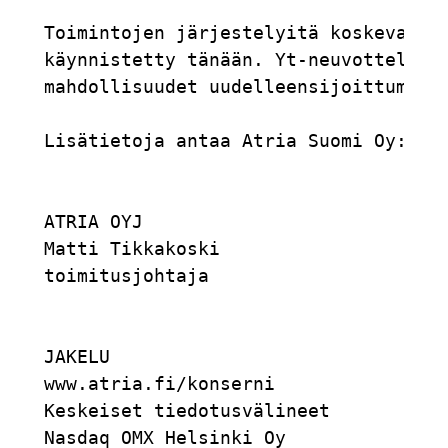
Toimintojen järjestelyitä koskevat yt
käynnistetty tänään. Yt-neuvotteluide
mahdollisuudet uudelleensijoittumisee
Lisätietoja antaa Atria Suomi Oy:n to
ATRIA OYJ                            
Matti Tikkakoski                     
toimitusjohtaja                      
JAKELU                               
www.atria.fi/konserni                
Keskeiset tiedotusvälineet           