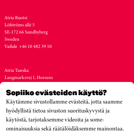
Atria Ruotsi
Löfströms allé 5
SE-172 66 Sundbyberg
Sweden
Vaihde +46 10 482 39 10
Atria Tanska
Langmarksvej 1, Horsens
DK-8700
Sopiiko evästeiden käyttö?
Denmark
Vaihde +45 76 28 25 00
Käytämme sivustollamme evästeitä, jotta saamme
hyödyllistä tietoa sivuston suorituskyvystä ja
käytöstä, tarjotaksemme videoita ja some-
Atria Viro
ominaisuuksia sekä räätälöidäksemme mainontaa.
Metsa str. 19, Valga