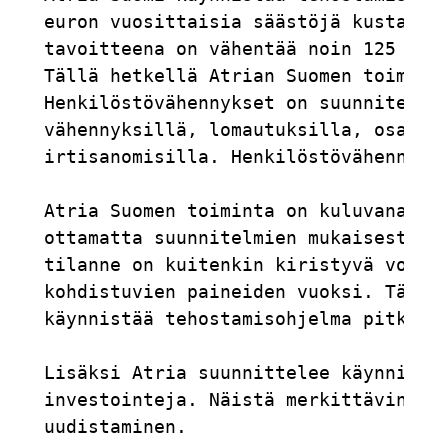
euron vuosittaisia säästöjä kustannus
tavoitteena on vähentää noin 125 henk
Tällä hetkellä Atrian Suomen toiminno
Henkilöstövähennykset on suunniteltu 
vähennyksillä, lomautuksilla, osa-aik
irtisanomisilla. Henkilöstövähennykse
Atria Suomen toiminta on kuluvana vuo
ottamatta suunnitelmien mukaisesti. L
tilanne on kuitenkin kiristyvä volyym
kohdistuvien paineiden vuoksi. Tästä 
käynnistää tehostamisohjelma pitkäaik
Lisäksi Atria suunnittelee käynnistäv
investointeja. Näistä merkittävin tul
uudistaminen.                        