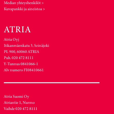
Median yhteyshenkilöt >
Kuvapankki ja aineistoa >
Atria Oyj
Itikanmäenkatu 3, Seinäjoki
PL 900, 60060 ATRIA
Puh. 020 472 8111
Y-Tunnus 0841066-1
Alv numero FI08410661
Atria Suomi Oy
Atriantie 1, Nurmo
Vaihde 020 472 8111