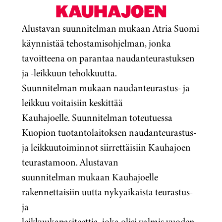
KAUHAJOEN
Alustavan suunnitelman mukaan Atria Suomi
käynnistää tehostamisohjelman, jonka
tavoitteena on parantaa naudanteurastuksen
ja -leikkuun tehokkuutta.
Suunnitelman mukaan naudanteurastus- ja
leikkuu voitaisiin keskittää
Kauhajoelle. Suunnitelman toteutuessa
Kuopion tuotantolaitoksen naudanteurastus-
ja leikkuutoiminnot siirrettäisiin Kauhajoen
teurastamoon. Alustavan
suunnitelman mukaan Kauhajoelle
rakennettaisiin uutta nykyaikaista teurastus-
ja
leikkuukapasiteettia, joka olisi valmis vuoden