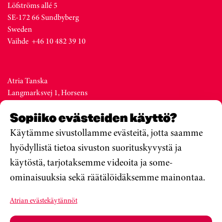
Löfströms allé 5
SE-172 66 Sundbyberg
Sweden
Vaihde +46 10 482 39 10
Atria Tanska
Langmarksvej 1, Horsens
DK-8700
Sopiiko evästeiden käyttö?
Denmark
Vaihde +45 76 28 25 00
Käytämme sivustollamme evästeitä, jotta saamme
hyödyllistä tietoa sivuston suorituskyvystä ja
käytöstä, tarjotaksemme videoita ja some-
Atria Viro
ominaisuuksia sekä räätälöidäksemme mainontaa.
Metsa str. 19, Valga
EE-68206
Atrian evästekäytännöt
Estonia
Vaihde +372 76 79 900