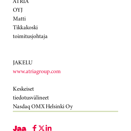
ATRIA
OYJ
Matti
Tikkakoski
toimitusjohtaja
JAKELU
www.atriagroup.com
Keskeiset
tiedotusvälineet
Nasdaq OMX Helsinki Oy
Jaa