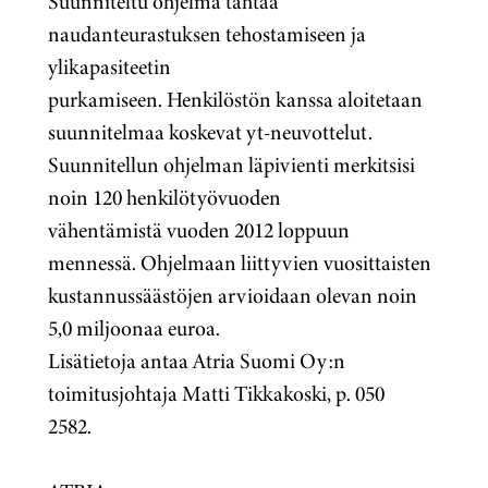
Suunniteltu ohjelma tähtää
naudanteurastuksen tehostamiseen ja
ylikapasiteetin
purkamiseen. Henkilöstön kanssa aloitetaan
suunnitelmaa koskevat yt-neuvottelut.
Suunnitellun ohjelman läpivienti merkitsisi
noin 120 henkilötyövuoden
vähentämistä vuoden 2012 loppuun
mennessä. Ohjelmaan liittyvien vuosittaisten
kustannussäästöjen arvioidaan olevan noin
5,0 miljoonaa euroa.
Lisätietoja antaa Atria Suomi Oy:n
toimitusjohtaja Matti Tikkakoski, p. 050
2582.