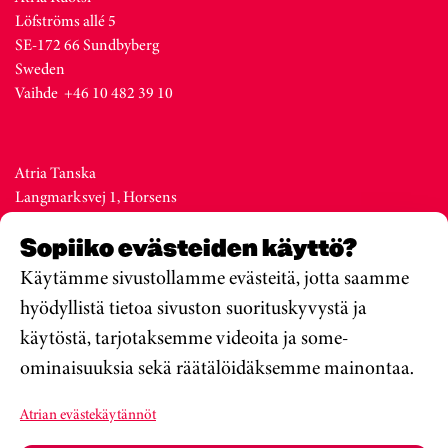
Löfströms allé 5
SE-172 66 Sundbyberg
Sweden
Vaihde +46 10 482 39 10
Atria Tanska
Langmarksvej 1, Horsens
DK-8700
Sopiiko evästeiden käyttö?
Denmark
Vaihde +45 76 28 25 00
Käytämme sivustollamme evästeitä, jotta saamme
hyödyllistä tietoa sivuston suorituskyvystä ja
käytöstä, tarjotaksemme videoita ja some-
Atria Viro
ominaisuuksia sekä räätälöidäksemme mainontaa.
Metsa str. 19, Valga
EE-68206
Atrian evästekäytännöt
Estonia
Vaihde +372 76 79 900