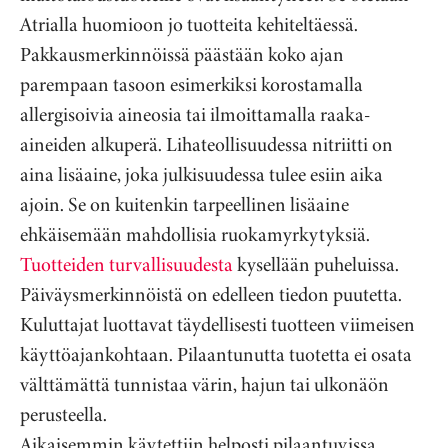
Atrialla huomioon jo tuotteita kehiteltäessä.
Pakkausmerkinnöissä päästään koko ajan
parempaan tasoon esimerkiksi korostamalla
allergisoivia aineosia tai ilmoittamalla raaka-
aineiden alkuperä. Lihateollisuudessa nitriitti on
aina lisäaine, joka julkisuudessa tulee esiin aika
ajoin. Se on kuitenkin tarpeellinen lisäaine
ehkäisemään mahdollisia ruokamyrkytyksiä.
Tuotteiden turvallisuudesta
kysellään puheluissa.
Päiväysmerkinnöistä on edelleen tiedon puutetta.
Kuluttajat luottavat täydellisesti tuotteen viimeisen
käyttöajankohtaan. Pilaantunutta tuotetta ei osata
välttämättä tunnistaa värin, hajun tai ulkonäön
perusteella.
Aikaisemmin käytettiin helposti pilaantuvissa