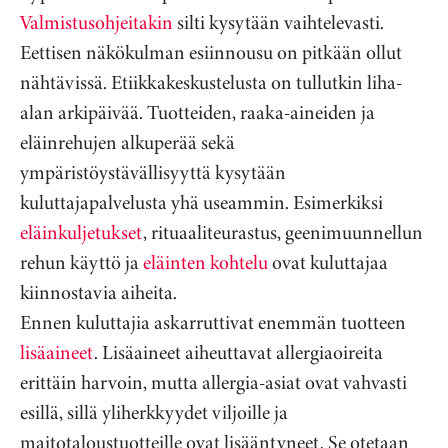
Valmistusohjeitakin
silti kysytään vaihtelevasti.
Eettisen näkökulman esiinnousu on pitkään ollut
nähtävissä. Etiikkakeskustelusta on tullutkin liha-
alan arkipäivää. Tuotteiden, raaka-aineiden ja
eläinrehujen alkuperää sekä
ympäristöystävällisyyttä kysytään
kuluttajapalvelusta yhä useammin. Esimerkiksi
eläinkuljetukset
, rituaaliteurastus, geenimuunnellun
rehun käyttö ja
eläinten kohtelu
ovat kuluttajaa
kiinnostavia aiheita.
Ennen kuluttajia askarruttivat enemmän tuotteen
lisäaineet
. Lisäaineet aiheuttavat allergiaoireita
erittäin harvoin, mutta allergia-asiat ovat vahvasti
esillä, sillä yliherkkyydet viljoille ja
maitotaloustuotteille ovat lisääntyneet. Se otetaan