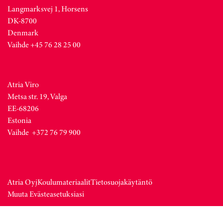
Langmarksvej 1, Horsens
DK-8700
Denmark
Vaihde +45 76 28 25 00
Atria Viro
Metsa str. 19, Valga
EE-68206
Estonia
Vaihde +372 76 79 900
Atria Oyj
Koulumateriaalit
Tietosuojakäytäntö
Muuta Evästeasetuksiasi