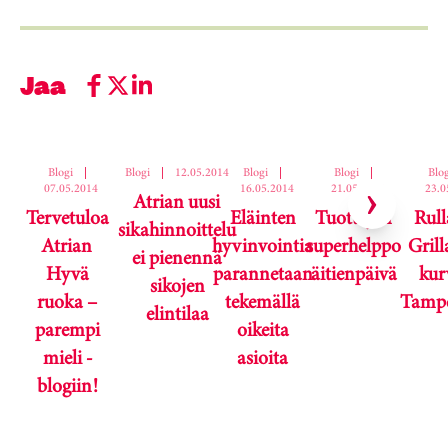
Jaa
Ohita korttikaruselli
Blogi
|
Blogi
|
12.05.2014
Blogi
|
Blogi
|
Blog
07.05.2014
16.05.2014
21.05.2014
23.0
Atrian uusi
Tervetuloa
Eläinten
Tuottajan
Rull
sikahinnoittelu
Atrian
hyvinvointia
superhelppo
Gril
ei pienennä
Hyvä
parannetaan
äitienpäivä
kur
sikojen
ruoka –
tekemällä
Tampe
elintilaa
parempi
oikeita
mieli -
asioita
blogiin!
Karuselli ohitettu.