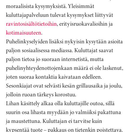
moraalisista kysymyksistä. Yleisimmät
kuluttajapalveluun tulevat kysymykset liittyvät
ravintosisältötietoihin
, erityisruokavalioihin ja
kotimaisuuteen
.
Puhelinkyselyiden lisäksi nykyisin kysytään asioita
paljon sosiaalisessa mediassa. Kuluttajat saavat
paljon tietoa jo suoraan internetistä, mutta
puhelinyhteydenottojenkaan määrä ei ole laskenut,
joten suoraa kontaktia kaivataan edelleen.
Sesonkiajat ovat selvästi kesän grillausaika ja joulu,
jolloin ruoan tärkeys korostuu.
Lihan käsittely alkaa olla kuluttajille outoa, sillä
suurin osa lihasta myydään jo valmiiksi pakattuna
ja maustettuna. Kuluttajan ei tarvitse kuin
kypsentää tuote ­– pakkaus on tietenkin poistettava.