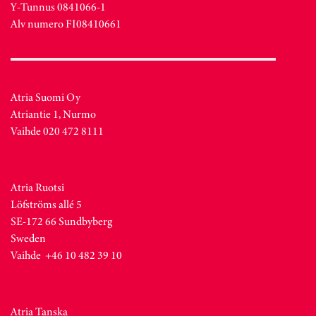
Y-Tunnus 0841066-1
Alv numero FI08410661
Atria Suomi Oy
Atriantie 1, Nurmo
Vaihde 020 472 8111
Atria Ruotsi
Löfströms allé 5
SE-172 66 Sundbyberg
Sweden
Vaihde +46 10 482 39 10
Atria Tanska