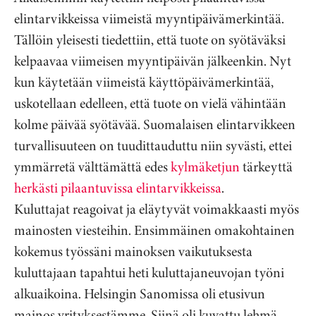
elintarvikkeissa viimeistä myyntipäivämerkintää.
Tällöin yleisesti tiedettiin, että tuote on syötäväksi
kelpaavaa viimeisen myyntipäivän jälkeenkin. Nyt
kun käytetään viimeistä käyttöpäivämerkintää,
uskotellaan edelleen, että tuote on vielä vähintään
kolme päivää syötävää. Suomalaisen elintarvikkeen
turvallisuuteen on tuudittauduttu niin syvästi, ettei
ymmärretä välttämättä edes
kylmäketjun
tärkeyttä
herkästi pilaantuvissa elintarvikkeissa
.
Kuluttajat reagoivat ja eläytyvät voimakkaasti myös
mainosten viesteihin. Ensimmäinen omakohtainen
kokemus työssäni mainoksen vaikutuksesta
kuluttajaan tapahtui heti kuluttajaneuvojan työni
alkuaikoina. Helsingin Sanomissa oli etusivun
mainos yrityksestämme. Siinä oli kuvattu lehmä,