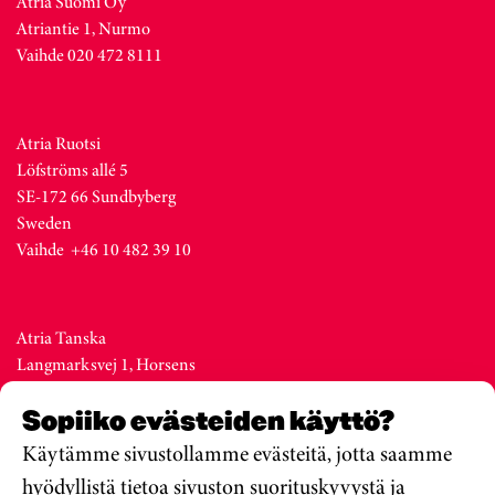
Atria Suomi Oy
Atriantie 1, Nurmo
Vaihde 020 472 8111
Atria Ruotsi
Löfströms allé 5
SE-172 66 Sundbyberg
Sweden
Vaihde +46 10 482 39 10
Atria Tanska
Langmarksvej 1, Horsens
DK-8700
Sopiiko evästeiden käyttö?
Denmark
Vaihde +45 76 28 25 00
Käytämme sivustollamme evästeitä, jotta saamme
hyödyllistä tietoa sivuston suorituskyvystä ja