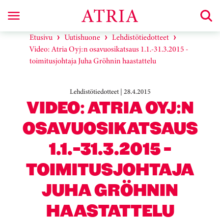
Etusivu
Uutishuone
Lehdistötiedotteet
Video: Atria Oyj:n osavuosikatsaus 1.1.-31.3.2015 -
toimitusjohtaja Juha Gröhnin haastattelu
Lehdistötiedotteet | 28.4.2015
VIDEO: ATRIA OYJ:N
OSAVUOSIKATSAUS
1.1.-31.3.2015 -
TOIMITUSJOHTAJA
JUHA GRÖHNIN
HAASTATTELU