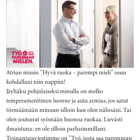
Atrian missio ”Hyvä ruoka – parempi mieli” osuu
kohdallani niin nappiin!
Jäyhäksi pohjalaiseksi minulla on melko
temperamenttinen luonne ja auta armias, jos satut
törmäämään minuun silloin kun olen nälissäni. Tai
olen joutunut syömään huonoa ruokaa. Lievästi
ilmaistuna; en ole silloin parhaimmillani.
Työnantajaviestimme on ”Työ, josta saa paremman