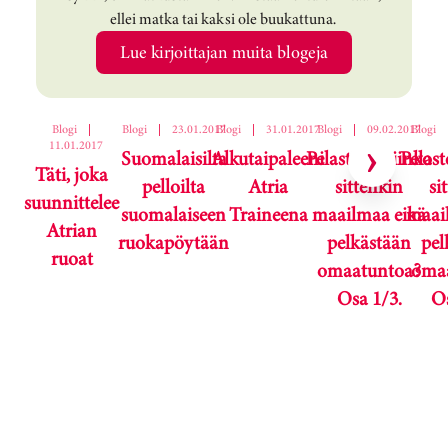
ellei matka tai kaksi ole buukattuna.
Lue kirjoittajan muita blogeja
Ohita korttikaruselli
Blogi
|
Blogi
|
23.01.2017
Blogi
|
31.01.2017
Blogi
|
09.02.2017
Blogi
11.01.2017
Suomalaisilta
Alkutaipaleeni
Pelastettaisiinko
Pelast
Täti, joka
pelloilta
Atria
sittenkin
si
suunnittelee
suomalaiseen
Traineena
maailmaa eikä
maai
Atrian
ruokapöytään
pelkästään
pel
ruoat
omaatuntoa?
oma
Osa 1/3.
Os
Karuselli ohitettu.