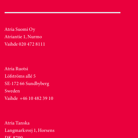
Atria Suomi Oy
Atriantie 1, Nurmo
Vaihde 020 472 8111
Atria Ruotsi
Löfströms allé 5
SE-172 66 Sundbyberg
Sweden
Vaihde +46 10 482 39 10
Atria Tanska
Langmarksvej 1, Horsens
DK-8700