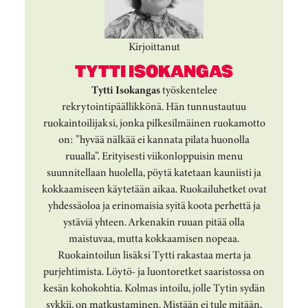
Kirjoittanut
TYTTI ISOKANGAS
Tytti Isokangas
työskentelee
rekrytointipäällikkönä. Hän tunnustautuu
ruokaintoilijaksi, jonka pilkesilmäinen ruokamotto
on: ”hyvää nälkää ei kannata pilata huonolla
ruualla”. Erityisesti viikonloppuisin menu
suunnitellaan huolella, pöytä katetaan kauniisti ja
kokkaamiseen käytetään aikaa. Ruokailuhetket ovat
yhdessäoloa ja erinomaisia syitä koota perhettä ja
ystäviä yhteen. Arkenakin ruuan pitää olla
maistuvaa, mutta kokkaamisen nopeaa.
Ruokaintoilun lisäksi Tytti rakastaa merta ja
purjehtimista. Löytö- ja luontoretket saaristossa on
kesän kohokohtia. Kolmas intoilu, jolle Tytin sydän
sykkii, on matkustaminen. Mistään ei tule mitään,