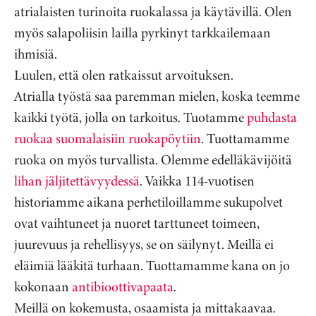
atrialaisten turinoita ruokalassa ja käytävillä. Olen
myös salapoliisin lailla pyrkinyt tarkkailemaan
ihmisiä.
Luulen, että olen ratkaissut arvoituksen.
Atrialla työstä saa paremman mielen, koska teemme
kaikki työtä, jolla on tarkoitus. Tuotamme
puhdasta
ruokaa suomalaisiin ruokapöytiin
. Tuottamamme
ruoka on myös turvallista. Olemme edelläkävijöitä
lihan jäljitettävyydessä
. Vaikka 114-vuotisen
historiamme aikana perhetiloillamme sukupolvet
ovat vaihtuneet ja nuoret tarttuneet toimeen,
juurevuus ja rehellisyys, se on säilynyt. Meillä ei
eläimiä lääkitä turhaan. Tuottamamme kana on jo
kokonaan
antibioottivapaata
.
Meillä on kokemusta, osaamista ja mittakaavaa.