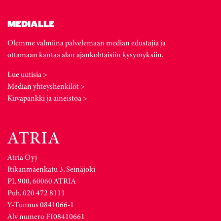
MEDIALLE
Olemme valmiina palvelemaan median edustajia ja
ottamaan kantaa alan ajankohtaisiin kysymyksiin.
Lue uutisia >
Median yhteyshenkilöt >
Kuvapankki ja aineistoa >
Atria Oyj
Itikanmäenkatu 3, Seinäjoki
PL 900, 60060 ATRIA
Puh. 020 472 8111
Y-Tunnus 0841066-1
Alv numero FI08410661