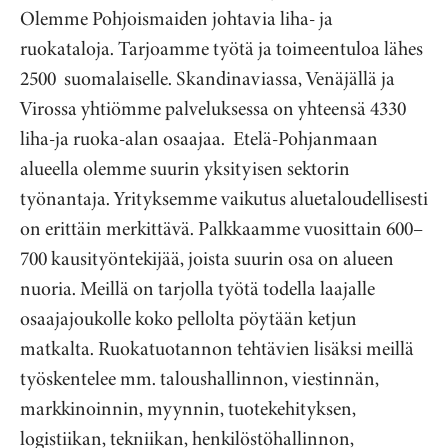
Olemme Pohjoismaiden johtavia liha- ja
ruokataloja. Tarjoamme työtä ja toimeentuloa lähes
2500 suomalaiselle. Skandinaviassa, Venäjällä ja
Virossa yhtiömme palveluksessa on yhteensä 4330
liha-ja ruoka-alan osaajaa. Etelä-Pohjanmaan
alueella olemme suurin yksityisen sektorin
työnantaja. Yrityksemme vaikutus aluetaloudellisesti
on erittäin merkittävä. Palkkaamme vuosittain 600–
700 kausityöntekijää, joista suurin osa on alueen
nuoria. Meillä on tarjolla työtä todella laajalle
osaajajoukolle koko pellolta pöytään ketjun
matkalta. Ruokatuotannon tehtävien lisäksi meillä
työskentelee mm. taloushallinnon, viestinnän,
markkinoinnin, myynnin, tuotekehityksen,
logistiikan, tekniikan, henkilöstöhallinnon,