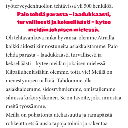
työterveydenhuollon tehtävissä yli 500 henkilöä.
Palo tehdä parasta – laadukkaasti,
turvallisesti ja kekseliäästi – kytee
meidän jokaisen mielessä.
Oli tehtävänkuva mikä hyvänsä, olemme Atrialla
kaikki aidosti kiinnostuneita asiakkaistamme. Palo
tehdä parasta – laadukkaasti, turvallisesti ja
kekseliäästi – kytee meidän jokaisen mielessä.
Kilpailuhenkisiäkin olemme, totta vie! Meillä on
menestymisen nälkää. Tahdomme olla
asiakkaidemme, sidosryhmiemme, omistajiemme
silmissä kirkas ykkönen. Se on tavoite, joka innostaa
meitä työssämme.
Meillä on pohjatonta uteliaisuutta ja rämäpäistä
rohkeutta etsiä uusia tapoja toimia ja rakentaa