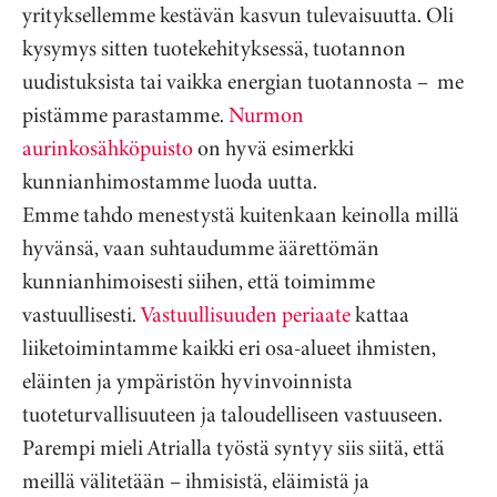
yrityksellemme kestävän kasvun tulevaisuutta. Oli
kysymys sitten tuotekehityksessä, tuotannon
uudistuksista tai vaikka energian tuotannosta – me
pistämme parastamme.
Nurmon
aurinkosähköpuisto
on hyvä esimerkki
kunnianhimostamme luoda uutta.
Emme tahdo menestystä kuitenkaan keinolla millä
hyvänsä, vaan suhtaudumme äärettömän
kunnianhimoisesti siihen, että toimimme
vastuullisesti.
Vastuullisuuden periaate
kattaa
liiketoimintamme kaikki eri osa-alueet ihmisten,
eläinten ja ympäristön hyvinvoinnista
tuoteturvallisuuteen ja taloudelliseen vastuuseen.
Parempi mieli Atrialla työstä syntyy siis siitä, että
meillä välitetään – ihmisistä, eläimistä ja