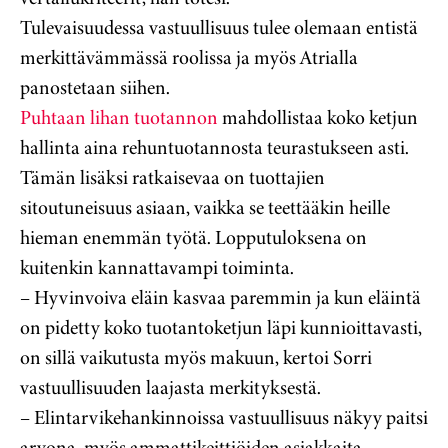
Tulevaisuudessa vastuullisuus tulee olemaan entistä
merkittävämmässä roolissa ja myös Atrialla
panostetaan siihen.
Puhtaan lihan tuotannon
mahdollistaa koko ketjun
hallinta aina rehuntuotannosta teurastukseen asti.
Tämän lisäksi ratkaisevaa on tuottajien
sitoutuneisuus asiaan, vaikka se teettääkin heille
hieman enemmän työtä. Lopputuloksena on
kuitenkin kannattavampi toiminta.
– Hyvinvoiva eläin kasvaa paremmin ja kun eläintä
on pidetty koko tuotantoketjun läpi kunnioittavasti,
on sillä vaikutusta myös makuun, kertoi Sorri
vastuullisuuden laajasta merkityksestä.
– Elintarvikehankinnoissa vastuullisuus näkyy paitsi
arvona, myös ammattikeittiöiden asiakkaita