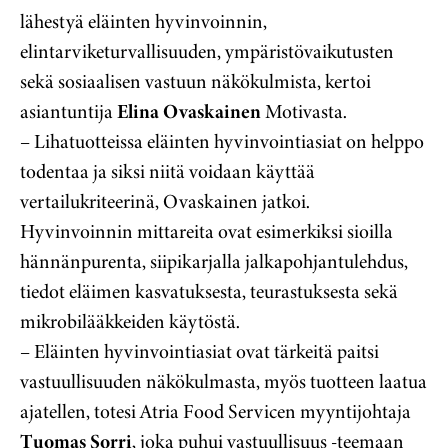
lähestyä eläinten hyvinvoinnin,
elintarviketurvallisuuden, ympäristövaikutusten
sekä sosiaalisen vastuun näkökulmista, kertoi
asiantuntija
Elina Ovaskainen
Motivasta.
– Lihatuotteissa eläinten hyvinvointiasiat on helppo
todentaa ja siksi niitä voidaan käyttää
vertailukriteerinä, Ovaskainen jatkoi.
Hyvinvoinnin mittareita ovat esimerkiksi sioilla
hännänpurenta, siipikarjalla jalkapohjantulehdus,
tiedot eläimen kasvatuksesta, teurastuksesta sekä
mikrobilääkkeiden käytöstä.
– Eläinten hyvinvointiasiat ovat tärkeitä paitsi
vastuullisuuden näkökulmasta, myös tuotteen laatua
ajatellen, totesi Atria Food Servicen myyntijohtaja
Tuomas Sorri
, joka puhui vastuullisuus -teemaan