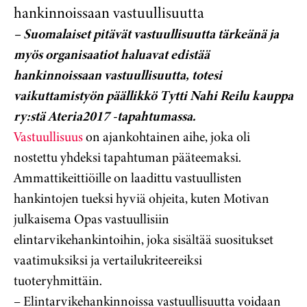
hankinnoissaan vastuullisuutta
– Suomalaiset pitävät vastuullisuutta tärkeänä ja
myös organisaatiot haluavat edistää
hankinnoissaan vastuullisuutta, totesi
vaikuttamistyön päällikkö Tytti Nahi Reilu kauppa
ry:stä Ateria2017 -tapahtumassa.
Vastuullisuus
on ajankohtainen aihe, joka oli
nostettu yhdeksi tapahtuman pääteemaksi.
Ammattikeittiöille on laadittu vastuullisten
hankintojen tueksi hyviä ohjeita, kuten Motivan
julkaisema Opas vastuullisiin
elintarvikehankintoihin, joka sisältää suositukset
vaatimuksiksi ja vertailukriteereiksi
tuoteryhmittäin.
– Elintarvikehankinnoissa vastuullisuutta voidaan