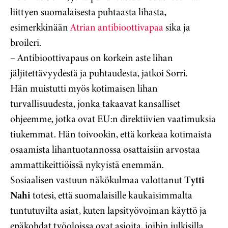
liittyen suomalaisesta puhtaasta lihasta,
esimerkkinään
Atrian antibioottivapaa
sika ja
broileri.
– Antibioottivapaus on korkein aste lihan
jäljitettävyydestä ja puhtaudesta, jatkoi Sorri.
Hän muistutti myös kotimaisen lihan
turvallisuudesta, jonka takaavat kansalliset
ohjeemme, jotka ovat EU:n direktiivien vaatimuksia
tiukemmat. Hän toivookin, että korkeaa kotimaista
osaamista lihantuotannossa osattaisiin arvostaa
ammattikeittiöissä nykyistä enemmän.
Sosiaalisen vastuun näkökulmaa valottanut
Tytti
Nahi
totesi, että suomalaisille kaukaisimmalta
tuntutuvilta asiat, kuten lapsityövoiman käyttö ja
epäkohdat työoloissa ovat asioita, joihin julkisilla