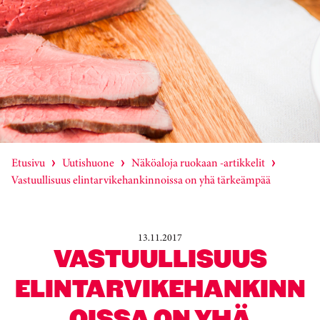
Etusivu
Uutishuone
Näköaloja ruokaan -artikkelit
Vastuullisuus elintarvikehankinnoissa on yhä tärkeämpää
13.11.2017
VASTUULLISUUS
ELINTARVIKEHANKINN
OISSA ON YHÄ