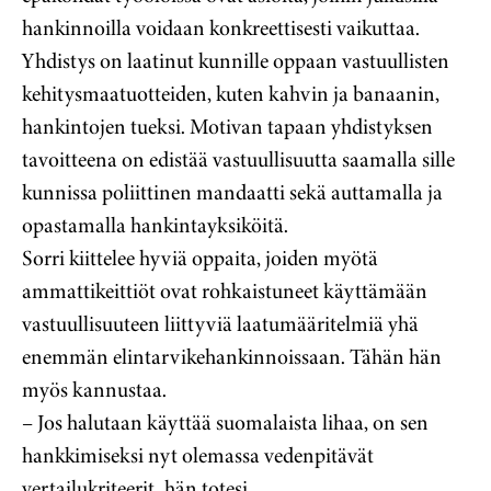
hankinnoilla voidaan konkreettisesti vaikuttaa.
Yhdistys on laatinut kunnille oppaan vastuullisten
kehitysmaatuotteiden, kuten kahvin ja banaanin,
hankintojen tueksi. Motivan tapaan yhdistyksen
tavoitteena on edistää vastuullisuutta saamalla sille
kunnissa poliittinen mandaatti sekä auttamalla ja
opastamalla hankintayksiköitä.
Sorri kiittelee hyviä oppaita, joiden myötä
ammattikeittiöt ovat rohkaistuneet käyttämään
vastuullisuuteen liittyviä laatumääritelmiä yhä
enemmän elintarvikehankinnoissaan. Tähän hän
myös kannustaa.
– Jos halutaan käyttää suomalaista lihaa, on sen
hankkimiseksi nyt olemassa vedenpitävät
vertailukriteerit, hän totesi.