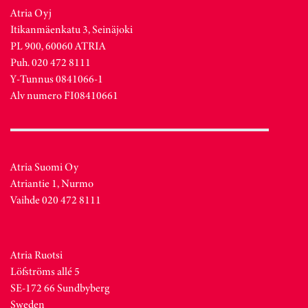
Atria Oyj
Itikanmäenkatu 3, Seinäjoki
PL 900, 60060 ATRIA
Puh. 020 472 8111
Y-Tunnus 0841066-1
Alv numero FI08410661
Atria Suomi Oy
Atriantie 1, Nurmo
Vaihde 020 472 8111
Atria Ruotsi
Löfströms allé 5
SE-172 66 Sundbyberg
Sweden