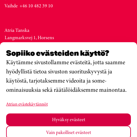
Vaihde +46 10 482 39 10
Atria Tanska
Langmarksvej 1, Horsens
DK-8700
Sopiiko evästeiden käyttö?
Denmark
Vaihde +45 76 28 25 00
Käytämme sivustollamme evästeitä, jotta saamme
hyödyllistä tietoa sivuston suorituskyvystä ja
käytöstä, tarjotaksemme videoita ja some-
Atria Viro
ominaisuuksia sekä räätälöidäksemme mainontaa.
Metsa str. 19, Valga
EE-68206
Atrian evästekäytännöt
Estonia
Vaihde +372 76 79 900
Hyväksy evästeet
Vain pakolliset evästeet