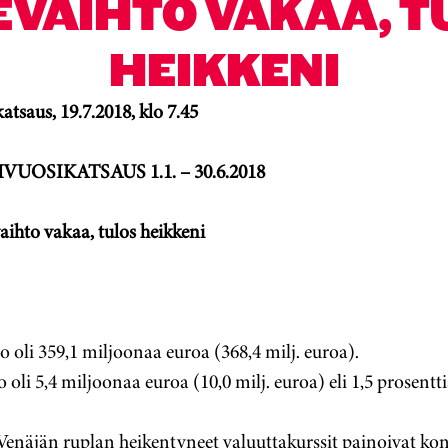
KEVAIHTO VAKAA, T
HEIKKENI
atsaus, 19.7.2018, klo 7.45
VUOSIKATSAUS 1.1. – 30.6.2018
aihto vakaa, tulos heikkeni
o oli 359,1 miljoonaa euroa (368,4 milj. euroa).
o oli 5,4 miljoonaa euroa (10,0 milj. euroa) eli 1,5 prosentt
Venäjän ruplan heikentyneet valuuttakurssit painoivat kon