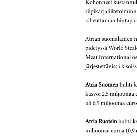
Kohonneet kustannukse
siipikarjaliiketoimi
aiheuttaman hintapai
Atrian suomalainen n
pidetyssä World Steak
Meat International osa
järjestettävissä kisois
Atria Suomen
huhti-k
kasvoi 2,5 miljoonaa 
oli 6,9 miljoonaa euro
Atria Ruotsin
huhti-ke
miljoonaa euroa (0,9