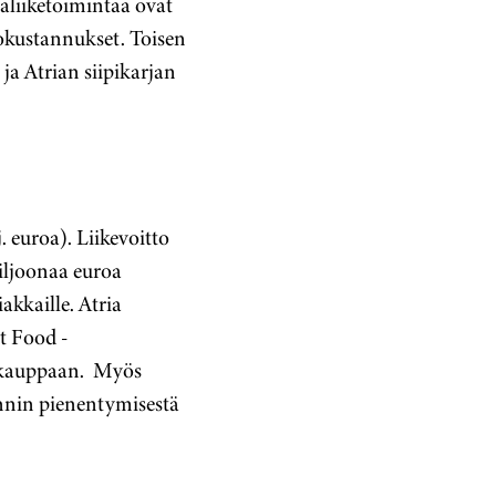
jaliiketoimintaa ovat
okustannukset. Toisen
ja Atrian siipikarjan
. euroa). Liikevoitto
miljoonaa euroa
akkaille. Atria
t Food -
iskauppaan. Myös
ynnin pienentymisestä