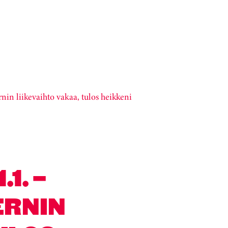
 liikevaihto vakaa, tulos heikkeni
1. –
ERNIN