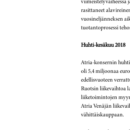
viimeistelyvaiheessa 
rasittaneet alavirein
vuosineljänneksen aik
tuotantoprosessi tehos
Huhti-kesäkuu 2018
Atria-konsernin huhti-
oli 5,4 miljoonaa euro
edellisvuoteen verrat
Ruotsin liikevaihtoa 
liiketoimintojen myy
Atria Venäjän liikeva
vähittäiskauppaan.