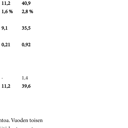
11,2
40,9
1,6 %
2,8 %
9,1
35,5
0,21
0,92
-
1,4
11,2
39,6
ihtoa. Vuoden toisen