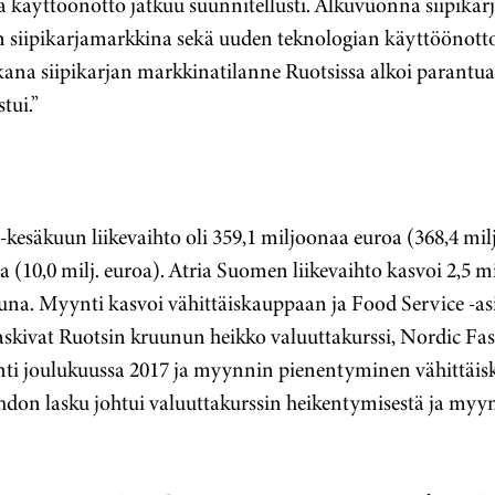
ja käyttöönotto jatkuu suunnitellusti. Alkuvuonna siipikar
en siipikarjamarkkina sekä uuden teknologian käyttöönott
ana siipikarjan markkinatilanne Ruotsissa alkoi parantua 
tui.”
kesäkuun liikevaihto oli 359,1 miljoonaa euroa (368,4 milj
a (10,0 milj. euroa). Atria Suomen liikevaihto kasvoi 2,5 
tuna. Myynti kasvoi vähittäiskauppaan ja Food Service -asi
laskivat Ruotsin kruunun heikko valuuttakurssi, Nordic Fas
nti joulukuussa 2017 ja myynnin pienentyminen vähittä
ihdon lasku johtui valuuttakurssin heikentymisestä ja my