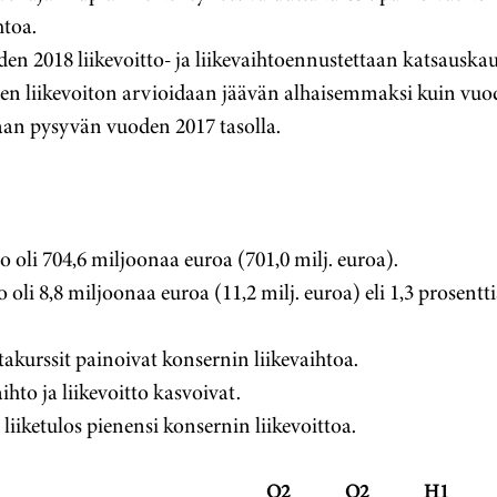
htoa.
den 2018 liikevoitto- ja liikevaihtoennustettaan katsauska
n liikevoiton arvioidaan jäävän alhaisemmaksi kuin vuod
aan pysyvän vuoden 2017 tasolla.
o oli 704,6 miljoonaa euroa (701,0 milj. euroa).
o oli 8,8 miljoonaa euroa (11,2 milj. euroa) eli 1,3 prosentt
takurssit painoivat konsernin liikevaihtoa.
ihto ja liikevoitto kasvoivat.
 liiketulos pienensi konsernin liikevoittoa.
Q2
Q2
H1