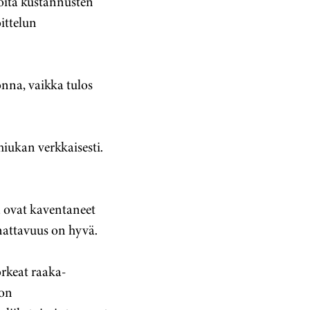
töitä kustannusten
ittelun
nna, vaikka tulos
iukan verkkaisesti.
a ovat kaventaneet
nattavuus on hyvä.
orkeat raaka-
 on