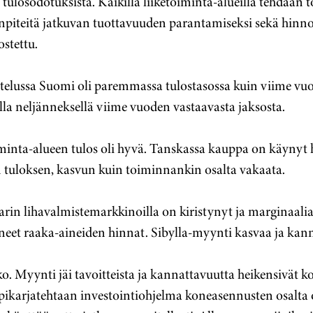
 tulosodotuksista. Kaikilla liiketoiminta-alueilla tehdään 
enpiteitä jatkuvan tuottavuuden parantamiseksi sekä hinno
ostettu.
telussa Suomi oli paremmassa tulostasossa kuin viime vuo
lla neljänneksellä viime vuoden vastaavasta jaksosta.
inta-alueen tulos oli hyvä. Tanskassa kauppa on käynyt h
in tuloksen, kasvun kuin toiminnankin osalta vakaata.
etarin lihavalmistemarkkinoilla on kiristynyt ja marginaali
eet raaka-aineiden hinnat. Sibylla-myynti kasvaa ja kan
ko. Myynti jäi tavoitteista ja kannattavuutta heikensivät k
pikarjatehtaan investointiohjelma koneasennusten osalta