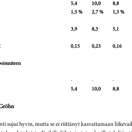
5,4
10,0
8,8
1,5 %
2,7 %
1,3 %
3,9
8,3
5,1
€
0,15
0,23
0,16
poisuuteen
-
-
-
5,4
10,0
8,8
 Gröhn
ti sujui hyvin, mutta se ei riittänyt kasvattamaan liikeva