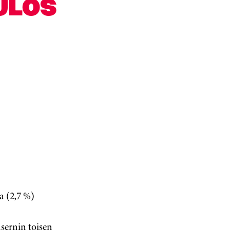
ULOS
ia (2,7 %)
sernin toisen