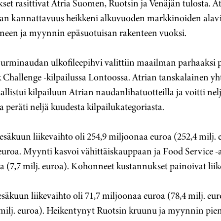
t rasittivat Atria Suomen, Ruotsin ja Venäjän tulosta. At
nnan kannattavuus heikkeni alkuvuoden markkinoiden alav
neen ja myynnin epäsuotuisan rakenteen vuoksi.
urminaudan ulkofileepihvi valittiin maailman parhaaksi p
 Challenge -kilpailussa Lontoossa. Atrian tanskalainen 
llistui kilpailuun Atrian naudanlihatuotteilla ja voitti nel
sa peräti neljä kuudesta kilpailukategoriasta.
esäkuun liikevaihto oli 254,9 miljoonaa euroa (252,4 milj. 
euroa. Myynti kasvoi vähittäiskauppaan ja Food Service -as
a (7,7 milj. euroa). Kohonneet kustannukset painoivat liik
säkuun liikevaihto oli 71,7 miljoonaa euroa (78,4 milj. euroa
 milj. euroa). Heikentynyt Ruotsin kruunu ja myynnin pi