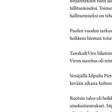
neljänneksen tulos jäi
hillitsemiseksi. Toim
hallitsemiseksi on teh
Puolen vuoden tarkas
heikkeni hieman toise
Tanska&Viro liiketoim
Viron suoritus oli ni
Venäjällä kilpailu Pi
kevään aikana kohonn
Ruotsin tulos oli heik
ainekustannukset. Sii