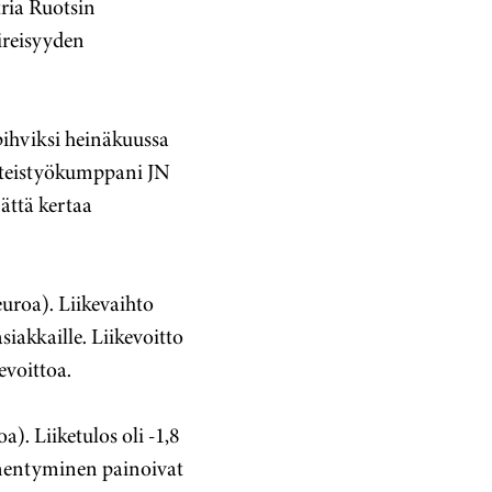
ria Ruotsin
ireisyyden
ihviksi heinäkuussa
yhteistyökumppani JN
jättä kertaa
euroa). Liikevaihto
iakkaille. Liikevoitto
evoittoa.
). Liiketulos oli -1,8
enentyminen painoivat