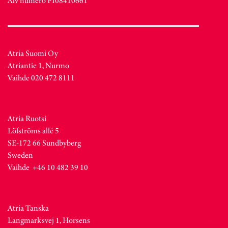
Alv numero FI08410661
Atria Suomi Oy
Atriantie 1, Nurmo
Vaihde 020 472 8111
Atria Ruotsi
Löfströms allé 5
SE-172 66 Sundbyberg
Sweden
Vaihde +46 10 482 39 10
Atria Tanska
Langmarksvej 1, Horsens