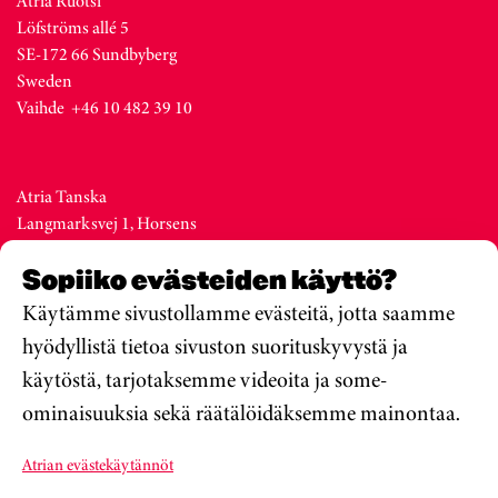
Atria Ruotsi
Löfströms allé 5
SE-172 66 Sundbyberg
Sweden
Vaihde +46 10 482 39 10
Atria Tanska
Langmarksvej 1, Horsens
DK-8700
Sopiiko evästeiden käyttö?
Denmark
Vaihde +45 76 28 25 00
Käytämme sivustollamme evästeitä, jotta saamme
hyödyllistä tietoa sivuston suorituskyvystä ja
käytöstä, tarjotaksemme videoita ja some-
Atria Viro
ominaisuuksia sekä räätälöidäksemme mainontaa.
Metsa str. 19, Valga
EE-68206
Atrian evästekäytännöt
Estonia