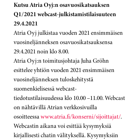
Kutsu Atria Oyj:n osavuosikatsauksen
Q1/2021 webcast-julkistamistilaisuuteen
29.4.2021
Atria Oyj julkistaa vuoden 2021 ensimmäisen
vuosineljänneksen osavuosikatsauksensa
29.4.2021 noin klo 8.00.
Atria Oyj:n toimitusjohtaja Juha Gröhn
esittelee yhtiön vuoden 2021 ensimmäisen
vuosineljänneksen tuloskehitystä
suomenkielisessä webcast-
tiedotustilaisuudessa klo 10.00 –11.00. Webcast
on nähtävillä Atrian verkkosivuilla
osoitteessa
www.atria.fi/konserni/sijoittajat/
.
Webcastin aikana voi esittää kysymyksiä
kirjallisesti chatin välityksellä. Kysymyksiin