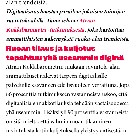
alan trendeistä.
Digitaalisuus haastaa paraikaa jokaisen toimijan
ravintola-alalla. Tämä selviää
Atrian
Kokkibarometri -tutkimuksesta
, joka kartoittaa
ammattilaisten näkemyksiä ruoka-alan trendeistä.
Ruoan tilaus ja kuljetus
tapahtuu yhä useammin diginä
Atrian Kokkibarometrin mukaan ravintola-alan
ammattilaiset näkevät tarpeen digitaalisille
palveluille kasvaneen edellisvuoteen verrattuna. Jopa
86 prosenttia tutkimukseen vastanneista uskoo, että
digitaalisia ennakkotilauksia tehdään vastaisuudessa
yhä useammin. Lisäksi yli 90 prosenttia vastanneista
on sitä mieltä, että valmiin ruoan tilaaminen
ravintolasta kotiinkuljetuksella yleistyy entisestään.