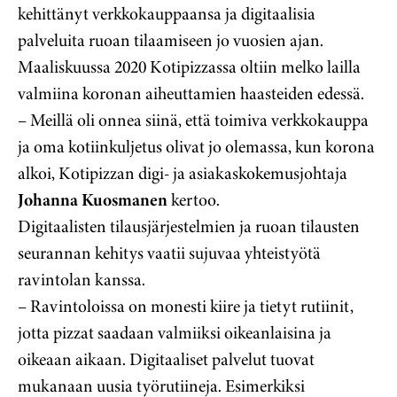
kehittänyt verkkokauppaansa ja digitaalisia
palveluita ruoan tilaamiseen jo vuosien ajan.
Maaliskuussa 2020 Kotipizzassa oltiin melko lailla
valmiina koronan aiheuttamien haasteiden edessä.
– Meillä oli onnea siinä, että toimiva verkkokauppa
ja oma kotiinkuljetus olivat jo olemassa, kun korona
alkoi, Kotipizzan digi- ja asiakaskokemusjohtaja
Johanna Kuosmanen
kertoo.
Digitaalisten tilausjärjestelmien ja ruoan tilausten
seurannan kehitys vaatii sujuvaa yhteistyötä
ravintolan kanssa.
– Ravintoloissa on monesti kiire ja tietyt rutiinit,
jotta pizzat saadaan valmiiksi oikeanlaisina ja
oikeaan aikaan. Digitaaliset palvelut tuovat
mukanaan uusia työrutiineja. Esimerkiksi