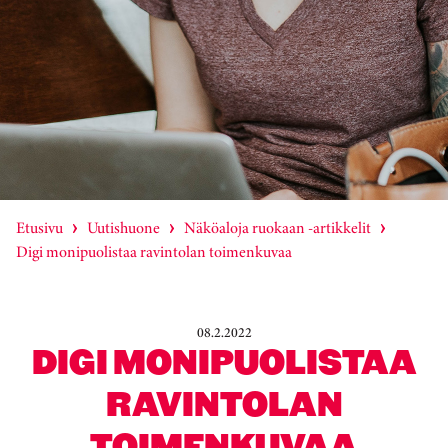
Etusivu
Uutishuone
Näköaloja ruokaan -artikkelit
Digi monipuolistaa ravintolan toimenkuvaa
08.2.2022
DIGI MONIPUOLISTAA
RAVINTOLAN
TOIMENKUVAA