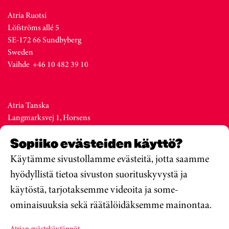
Atria Ruotsi
Löfströms allé 5
SE-172 66 Sundbyberg
Sweden
Vaihde +46 10 482 39 10
Atria Tanska
Langmarksvej 1, Horsens
DK-8700
Sopiiko evästeiden käyttö?
Denmark
Vaihde +45 76 28 25 00
Käytämme sivustollamme evästeitä, jotta saamme
hyödyllistä tietoa sivuston suorituskyvystä ja
käytöstä, tarjotaksemme videoita ja some-
Atria Viro
ominaisuuksia sekä räätälöidäksemme mainontaa.
Metsa str. 19, Valga
EE-68206
Atrian evästekäytännöt