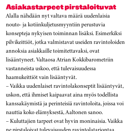
Asiakastarpeet pirstaloituvat
Alalla nähdään nyt valtava määrä uudenlaisia
nouto- ja kotiinkuljetusmyyntiin perustuvia
konsepteja nykyisen toiminnan lisäksi. Esimerkiksi
pilvikeittiöt, jotka valmistavat useiden ravintoloiden
annoksia asiakkaille toimitettavaksi, ovat
lisääntyneet. Valtaosa Atrian Kokkibarometriin
vastanneista uskoo, että tulevaisuudessa
haamukeittiöt vain lisääntyvät.
– Vaikka uudenlaiset ravintolakonseptit lisääntyvät,
uskon, että ihmiset kaipaavat aina myös todellista
kanssakäymistä ja perinteisiä ravintoloita, joissa voi
nauttia koko elämyksestä, Aaltonen sanoo.
– Kuluttajien tarpeet ovat hyvin moninaisia. Vaikka
ne pirstaloivat tulevaisuuden ravintolatarjontaa,