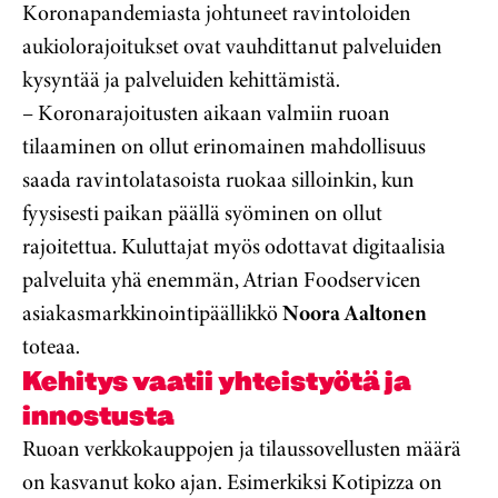
Koronapandemiasta johtuneet ravintoloiden
aukiolorajoitukset ovat vauhdittanut palveluiden
kysyntää ja palveluiden kehittämistä.
– Koronarajoitusten aikaan valmiin ruoan
tilaaminen on ollut erinomainen mahdollisuus
saada ravintolatasoista ruokaa silloinkin, kun
fyysisesti paikan päällä syöminen on ollut
rajoitettua. Kuluttajat myös odottavat digitaalisia
palveluita yhä enemmän, Atrian Foodservicen
asiakasmarkkinointipäällikkö
Noora Aaltonen
toteaa.
Kehitys vaatii yhteistyötä ja
innostusta
Ruoan verkkokauppojen ja tilaussovellusten määrä
on kasvanut koko ajan. Esimerkiksi Kotipizza on