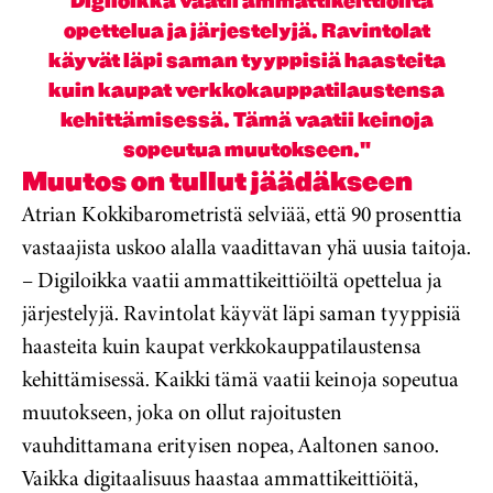
"Digiloikka vaatii ammattikeittiöiltä
opettelua ja järjestelyjä. Ravintolat
käyvät läpi saman tyyppisiä haasteita
kuin kaupat verkkokauppatilaustensa
kehittämisessä. Tämä vaatii keinoja
sopeutua muutokseen."
Muutos on tullut jäädäkseen
Atrian Kokkibarometristä selviää, että 90 prosenttia
vastaajista uskoo alalla vaadittavan yhä uusia taitoja.
– Digiloikka vaatii ammattikeittiöiltä opettelua ja
järjestelyjä. Ravintolat käyvät läpi saman tyyppisiä
haasteita kuin kaupat verkkokauppatilaustensa
kehittämisessä. Kaikki tämä vaatii keinoja sopeutua
muutokseen, joka on ollut rajoitusten
vauhdittamana erityisen nopea, Aaltonen sanoo.
Vaikka digitaalisuus haastaa ammattikeittiöitä,