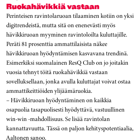
Ruokahävikkiä vastaan
Perinteisen ravintolaruoan tilaaminen kotiin on yksi
digitrendeistä, mutta sitä on enenevästi myös
hävikkiruoan myyminen ravintoloilta kuluttajille.
Peräti 81 prosenttia ammattilaisista näkee
hävikkiruoan hyödyntämisen kasvavana trendinä.
Esimerkiksi suomalainen ResQ Club on jo joitakin
vuosia tehnyt töitä ruokahävikkiä vastaan
sovelluksellaan, jonka avulla kuluttajat voivat ostaa
ammattikeittiöiden ylijäämäruokia.
– Hävikkiruoan hyödyntäminen on kaikkia
osapuolia tasapuolisesti hyödyttävä, vastuullinen
win-win -mahdollisuus. Se lisää ravintolan
kannattavuutta. Tässä on paljon kehityspotentiaalia,
Aaltonen sanoo.