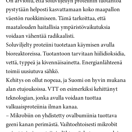
On arvioitu, että soluviljellyn proteiinin tuotantoa
pystytään helposti kasvattamaan koko maapallon
väestön ruokkimiseen. Tämä tarkoittaa, että
maatalouden haitallisia ympäristövaikutuksia
voidaan vähentää radikaalisti.
Soluviljelty proteiini tuotetaan käymisen avulla
bioreaktoreissa. Tuotantoon tarvitaan hiilidioksidia,
vettä, typpeä ja kivennäisainetta. Energianlähteenä
toimii uusiutuva sähkö.
Kehitys on ollut nopeaa, ja Suomi on hyvin mukana
alan etujoukoissa. VTT on esimerkiksi kehittänyt
teknologian, jonka avulla voidaan tuottaa
valkuaisproteiinia ilman kanaa.
– Mikrobiin on yhdistetty ovalbumiinia tuottava
geeni kanan perimästä. Vaihtoehtoisesti mikrobit