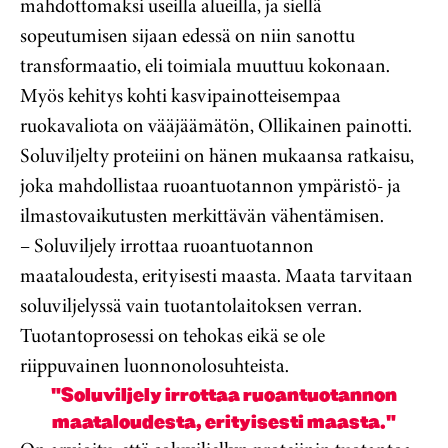
mahdottomaksi useilla alueilla, ja siellä
sopeutumisen sijaan edessä on niin sanottu
transformaatio, eli toimiala muuttuu kokonaan.
Myös kehitys kohti kasvipainotteisempaa
ruokavaliota on vääjäämätön, Ollikainen painotti.
Soluviljelty proteiini on hänen mukaansa ratkaisu,
joka mahdollistaa ruoantuotannon ympäristö- ja
ilmastovaikutusten merkittävän vähentämisen.
– Soluviljely irrottaa ruoantuotannon
maataloudesta, erityisesti maasta. Maata tarvitaan
soluviljelyssä vain tuotantolaitoksen verran.
Tuotantoprosessi on tehokas eikä se ole
riippuvainen luonnonolosuhteista.
"Soluviljely irrottaa ruoantuotannon
maataloudesta, erityisesti maasta."