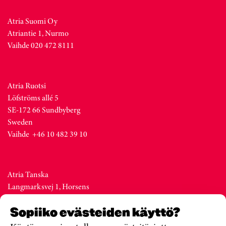
Atria Suomi Oy
Atriantie 1, Nurmo
Vaihde 020 472 8111
Atria Ruotsi
Löfströms allé 5
SE-172 66 Sundbyberg
Sweden
Vaihde +46 10 482 39 10
Atria Tanska
Langmarksvej 1, Horsens
DK-8700
Sopiiko evästeiden käyttö?
Denmark
Vaihde +45 76 28 25 00