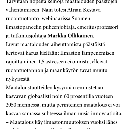
Tarvitaan nopeita keinoja maatalouden päästöjen
vähentämiseen. Näin totesi Atrian Kestävä
ruoantuotanto -webinaarissa Suomen
ilmastopaneelin puheenjohtaja, emeritusprofessori
ja tutkimusjohtaja
Markku Ollikainen
.
Luvut maatalouden aiheuttamista päästöistä
kertovat karua kieltään: Ilmaston lämpenemisen
rajoittaminen 1,5 asteeseen ei onnistu, elleivät
ruoantuotannon ja maankäytön tavat muutu
nykyisestä.
Maataloustuotteiden kysynnän ennustetaan
kasvavan globaalisti noin 60 prosentilla vuoteen
2050 mennessä, mutta perinteinen maatalous ei voi
kasvaa samassa suhteessa ilman uusia innovaatioita.
– Maatalous käy ilmastonmuutoksen vuoksi lähes