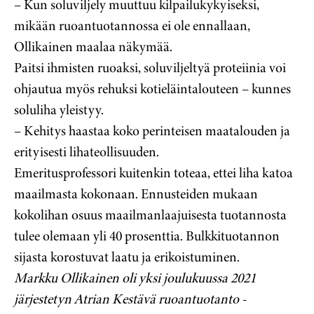
– Kun soluviljely muuttuu kilpailukykyiseksi,
mikään ruoantuotannossa ei ole ennallaan,
Ollikainen maalaa näkymää.
Paitsi ihmisten ruoaksi, soluviljeltyä proteiinia voi
ohjautua myös rehuksi kotieläintalouteen – kunnes
soluliha yleistyy.
– Kehitys haastaa koko perinteisen maatalouden ja
erityisesti lihateollisuuden.
Emeritusprofessori kuitenkin toteaa, ettei liha katoa
maailmasta kokonaan. Ennusteiden mukaan
kokolihan osuus maailmanlaajuisesta tuotannosta
tulee olemaan yli 40 prosenttia. Bulkkituotannon
sijasta korostuvat laatu ja erikoistuminen.
Markku Ollikainen oli yksi joulukuussa 2021
järjestetyn Atrian Kestävä ruoantuotanto -