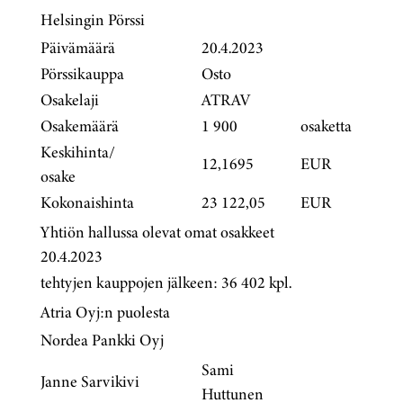
Helsingin Pörssi
Päivämäärä
20.4.2023
Pörssikauppa
Osto
Osakelaji
ATRAV
Osakemäärä
1 900
osaketta
Keskihinta/
12,1695
EUR
osake
Kokonaishinta
23 122,05
EUR
Yhtiön hallussa olevat omat osakkeet
20.4.2023
tehtyjen kauppojen jälkeen: 36 402 kpl.
Atria Oyj:n puolesta
Nordea Pankki Oyj
Sami
Janne Sarvikivi
Huttunen