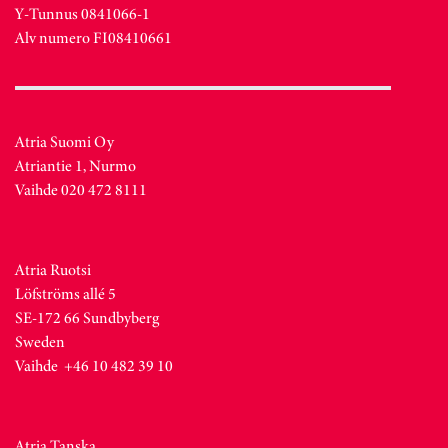
Y-Tunnus 0841066-1
Alv numero FI08410661
Atria Suomi Oy
Atriantie 1, Nurmo
Vaihde 020 472 8111
Atria Ruotsi
Löfströms allé 5
SE-172 66 Sundbyberg
Sweden
Vaihde +46 10 482 39 10
Atria Tanska