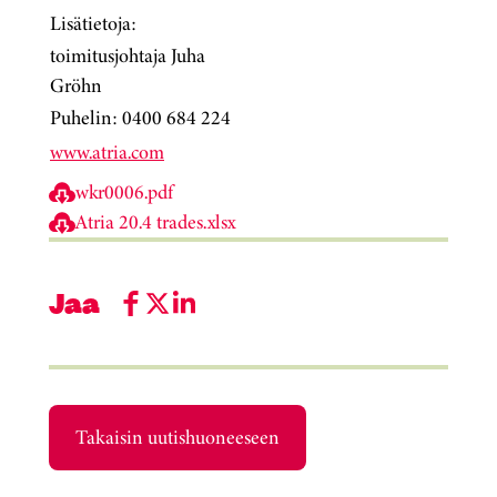
Lisätietoja:
toimitusjohtaja Juha
Gröhn
Puhelin: 0400 684 224
www.atria.com
wkr0006.pdf
Atria 20.4 trades.xlsx
Jaa
Takaisin uutishuoneeseen