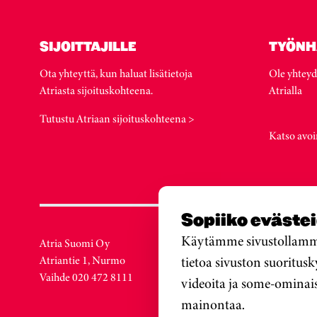
SIJOITTAJILLE
TYÖNH
Ota yhteyttä, kun haluat lisätietoja
Ole yhteyd
Atriasta sijoituskohteena.
Atrialla
Tutustu Atriaan sijoituskohteena >
Katso avoi
Sopiiko eväste
Käytämme sivustollamme 
Atria Suomi Oy
Atria Ruot
Atriantie 1, Nurmo
tietoa sivuston suoritus
Löfströms 
Vaihde 020 472 8111
SE-172 66
videoita ja some-ominai
Sweden
mainontaa.
Vaihde +4