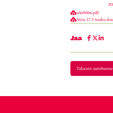
ww
wkr0006.pdf
Atria 27.3 trades.xlsx
Jaa
Takaisin uutishuon