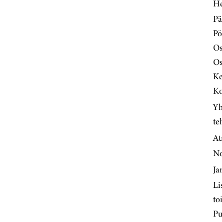
He
Pä
Pö
Os
Os
K
Ko
Yh
te
At
No
J
Li
to
Pu