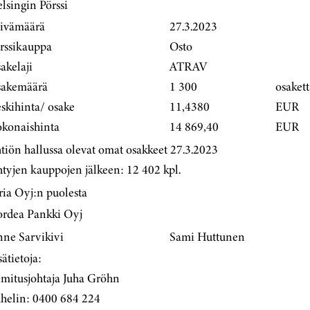
lsingin Pörssi
ivämäärä
27.3.2023
rssikauppa
Osto
akelaji
ATRAV
akemäärä
1 300
osakett
eskihinta/ osake
11,4380
EUR
konaishinta
14 869,40
EUR
tiön hallussa olevat omat osakkeet 27.3.2023
htyjen kauppojen jälkeen: 12 402 kpl.
ria Oyj:n puolesta
rdea Pankki Oyj
anne Sarvikivi
Sami Huttunen
sätietoja:
imitusjohtaja Juha Gröhn
helin: 0400 684 224