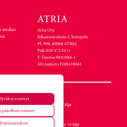
n median
Atria Oyj
lan
Itikanmäenkatu 3, Seinäjoki
PL 900, 60060 ATRIA
Puh. 020 472 8111
Y-Tunnus 0841066-1
Alv numero FI08410661
Atria Viro
Hyväksy evästeet
Metsa str. 19, Valga
 pakolliset evästeet
EE-68206
Estonia
Evästeasetukset
Vaihde +372 76 79 900