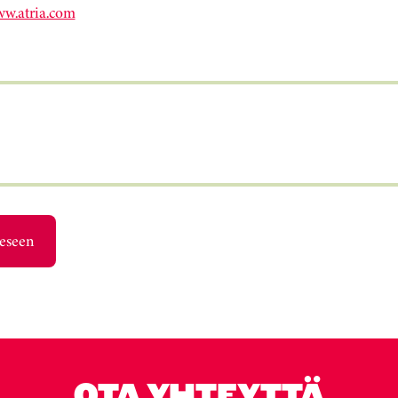
w.atria.com
eeseen
OTA YHTEYTTÄ