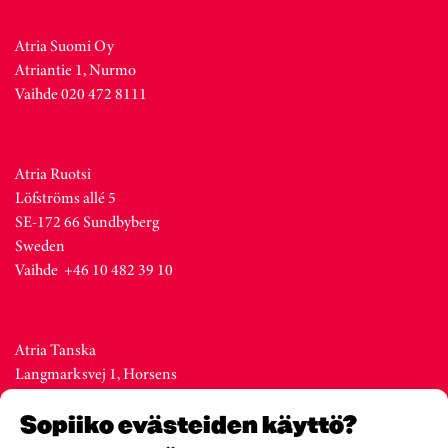
Atria Suomi Oy
Atriantie 1, Nurmo
Vaihde 020 472 8111
Atria Ruotsi
Löfströms allé 5
SE-172 66 Sundbyberg
Sweden
Vaihde +46 10 482 39 10
Atria Tanska
Langmarksvej 1, Horsens
DK-8700
Sopiiko evästeiden käyttö?
Denmark
Vaihde +45 76 28 25 00