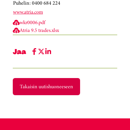
Puhelin: 0400 684 224
www.atria.com
wkr0006.pdf
Atria 9.5 trades.xlsx
Jaa
Takaisin uutishuoneeseen