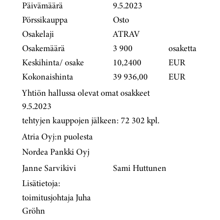
Päivämäärä
9.5.2023
Pörssikauppa
Osto
Osakelaji
ATRAV
Osakemäärä
3 900
osaketta
Keskihinta/ osake
10,2400
EUR
Kokonaishinta
39 936,00
EUR
Yhtiön hallussa olevat omat osakkeet
9.5.2023
tehtyjen kauppojen jälkeen: 72 302 kpl.
Atria Oyj:n puolesta
Nordea Pankki Oyj
Janne Sarvikivi
Sami Huttunen
Lisätietoja:
toimitusjohtaja Juha
Gröhn