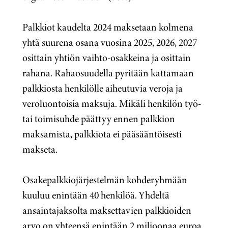
Palkkiot kaudelta 2024 maksetaan kolmena
yhtä suurena osana vuosina 2025, 2026, 2027
osittain yhtiön vaihto-osakkeina ja osittain
rahana. Rahaosuudella pyritään kattamaan
palkkiosta henkilölle aiheutuvia veroja ja
veroluontoisia maksuja. Mikäli henkilön työ-
tai toimisuhde päättyy ennen palkkion
maksamista, palkkiota ei pääsääntöisesti
makseta.
Osakepalkkiojärjestelmän kohderyhmään
kuuluu enintään 40 henkilöä. Yhdeltä
ansaintajaksolta maksettavien palkkioiden
arvo on yhteensä enintään 2 miljoonaa euroa.