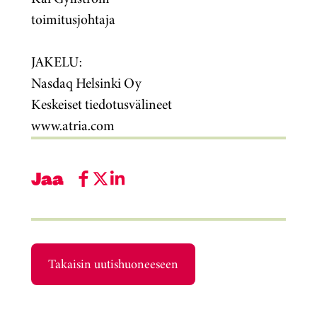
toimitusjohtaja
JAKELU:
Nasdaq Helsinki Oy
Keskeiset tiedotusvälineet
www.atria.com
Jaa
Takaisin uutishuoneeseen