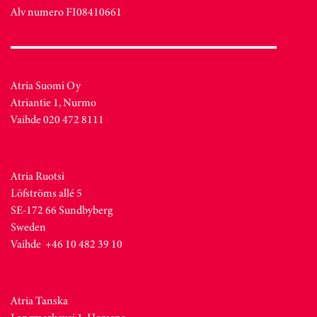
Alv numero FI08410661
Atria Suomi Oy
Atriantie 1, Nurmo
Vaihde 020 472 8111
Atria Ruotsi
Löfströms allé 5
SE-172 66 Sundbyberg
Sweden
Vaihde +46 10 482 39 10
Atria Tanska