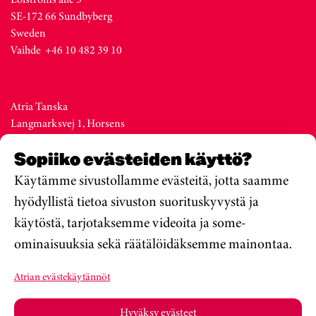
SE-172 66 Sundbyberg
Sweden
Vaihde +46 10 482 39 10
Atria Tanska
Langmarksvej 1, Horsens
DK-8700
Sopiiko evästeiden käyttö?
Denmark
Vaihde +45 76 28 25 00
Käytämme sivustollamme evästeitä, jotta saamme
hyödyllistä tietoa sivuston suorituskyvystä ja
käytöstä, tarjotaksemme videoita ja some-
Atria Viro
ominaisuuksia sekä räätälöidäksemme mainontaa.
Metsa str. 19, Valga
EE-68206
Atrian evästekäytännöt
Estonia
Vaihde +372 76 79 900
Hyväksy evästeet