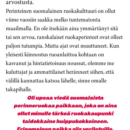
arvostusta.
Perinteinen suomalainen ruokakulttuuri on ollut
viime vuosiin saakka melko tuntematonta
maailmalla. En ole itsekään aina ymmärtänyt sitä
tai sen arvoa, ranskalaiset ruokaperinteet ovat olleet
paljon tutumpia. Mutta ajat ovat muuttuneet. Kun
yleisesti kiinnostus ruoanlaittoa kohtaan on
kasvanut ja hintatietoisuus noussut, olemme me
kuluttajat ja ammattilaiset heränneet siihen, että
välillä kannattaa katsoa lähelle, sinne omalle
takapihalle.
Oli upeaa viedä suomalaista
perinneruokaa paikkaan, joka on aina
ollut minulle tärkeä ruokakaupunki
taidokkaine huippukokkeineen.
Erinomainen paikka siis veriletuille.