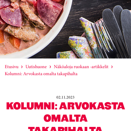
Etusivu
Uutishuone
Näköaloja ruokaan -artikkelit
Kolumni: Arvokasta omalta takapihalta
02.11.2023
KOLUMNI: ARVOKASTA
OMALTA
TAKAPIHALTA