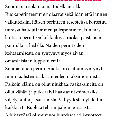
Suomi on ruokamaana todella uniikki.
Ruokaperinteemme nojaavat sekä idän että lännen
vaikutteisiin. Itäisen perinteen resepteissä korostuu
uunissa hauduttaminen ja leipominen, kun taas
läntisen perinteen kokkailussa ruokia paistetaan
pannulla ja liedellä. Näiden perinteiden
kohtaamisesta on syntynyt myös aivan
omanlaisiaan lopputulemia.
Suomalainen perinneruoka on osittain syntynyt
minimaalisten raaka-aineiden maksimoinnista.
Paikoin elämä on ollut niukkaa, raaka-aineita on
ollut vähän ja pitkä talvi haastanut esimerkiksi
viljelykautta ja säilömistä. Vähyydestä nyhdettiin
kaikki irti. Ruokaa tehtiin paljon porsaasta.
Arkikäytössä olivat myös juurekset, viljatuotteet,