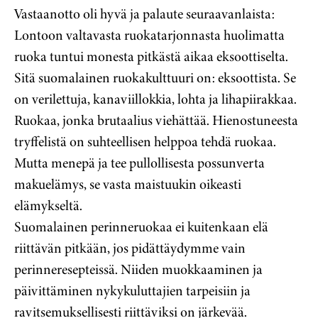
Vastaanotto oli hyvä ja palaute seuraavanlaista:
Lontoon valtavasta ruokatarjonnasta huolimatta
ruoka tuntui monesta pitkästä aikaa eksoottiselta.
Sitä suomalainen ruokakulttuuri on: eksoottista. Se
on verilettuja, kanaviillokkia, lohta ja lihapiirakkaa.
Ruokaa, jonka brutaalius viehättää. Hienostuneesta
tryffelistä on suhteellisen helppoa tehdä ruokaa.
Mutta menepä ja tee pullollisesta possunverta
makuelämys, se vasta maistuukin oikeasti
elämykseltä.
Suomalainen perinneruokaa ei kuitenkaan elä
riittävän pitkään, jos pidättäydymme vain
perinneresepteissä. Niiden muokkaaminen ja
päivittäminen nykykuluttajien tarpeisiin ja
ravitsemuksellisesti riittäviksi on järkevää.