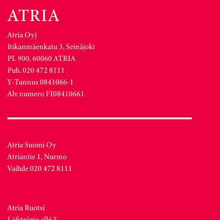
Atria Oyj
Itikanmäenkatu 3, Seinäjoki
PL 900, 60060 ATRIA
Puh. 020 472 8111
Y-Tunnus 0841066-1
Alv numero FI08410661
Atria Suomi Oy
Atriantie 1, Nurmo
Vaihde 020 472 8111
Atria Ruotsi
Löfströms allé 5