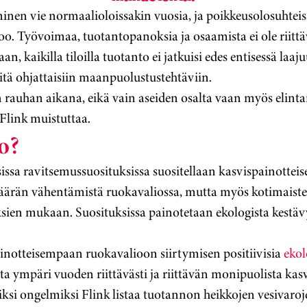
en vie normaalioloissakin vuosia, ja poikkeusolosuhteiss
. Työvoimaa, tuotantopanoksia ja osaamista ei ole riittäv
an, kaikilla tiloilla tuotanto ei jatkuisi edes entisessä laaj
öitä ohjattaisiin maanpuolustustehtäviin.
rauhan aikana, eikä vain aseiden osalta vaan myös elint
Flink muistuttaa.
o?
sissa ravitsemussuosituksissa suositellaan kasvispainott
 määrän vähentämistä ruokavaliossa, mutta myös kotimaist
sien mukaan. Suosituksissa painotetaan ekologista kestä
ainotteisempaan ruokavalioon siirtymisen positiivisia
ekol
 ympäri vuoden riittävästi ja riittävän monipuolista kas
ksi ongelmiksi Flink listaa tuotannon heikkojen vesivaroj