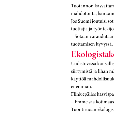
Tuotannon kasvattamin
mahdotonta, hän sanoo
Jos Suomi joutuisi sota
tuottajia ja työntekij
– Sotaan varaudutaan 
tuottamisen kyvyssä, 
Ekologistak
Uudistuvissa kansalli
siirtymistä ja lihan
käyttöä mahdollisuuk
enemmän.
Flink epäilee kasvisp
– Emme saa kotimaasta
Tuontiruoan ekologisi