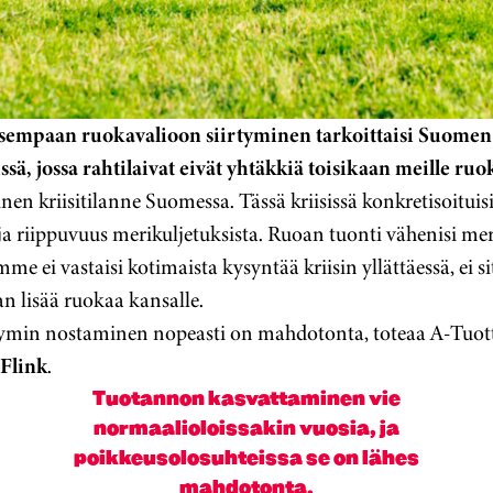
isempaan ruokavalioon siirtyminen tarkoittaisi Suome
sä, jossa rahtilaivat eivät yhtäkkiä toisikaan meille ruo
nen kriisitilanne Suomessa. Tässä kriisissä konkretisoitui
ja riippuvuus merikuljetuksista. Ruoan tuonti vähenisi merk
me ei vastaisi kotimaista kysyntää kriisin yllättäessä, ei s
an lisää ruokaa kansalle.
ymin nostaminen nopeasti on mahdotonta, toteaa A-Tuot
 Flink
.
Tuotannon kasvattaminen vie
normaalioloissakin vuosia, ja
poikkeusolosuhteissa se on lähes
mahdotonta.