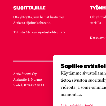
SIJOITTAJILLE
TYÖNH
Ota yhteyttä, kun haluat lisätietoja
Ole yhteyd
Atriasta sijoituskohteena.
Atrialla
Tutustu Atriaan sijoituskohteena >
Katso avoi
Sopiiko eväste
Käytämme sivustollamme 
Atria Suomi Oy
Atria Ruot
tietoa sivuston suoritus
Atriantie 1, Nurmo
Löfströms 
Vaihde 020 472 8111
SE-172 66
videoita ja some-ominai
Sweden
mainontaa.
Vaihde +4
Atrian evästekäytännöt