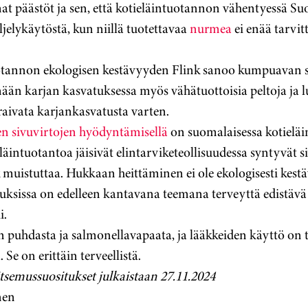
at päästöt ja sen, että kotieläintuotannon vähentyessä Su
jelykäytöstä, kun niillä tuotettavaa
nurmea
ei enää tarvitt
tannon ekologisen kestävyyden Flink sanoo kumpuavan siit
än karjan kasvatuksessa myös vähätuottoisia peltoja ja 
 raivata karjankasvatusta varten.
en sivuvirtojen hyödyntämisellä
on suomalaisessa kotieläi
läintuotantoa jäisivät elintarviketeollisuudessa syntyvät s
muistuttaa. Hukkaan heittäminen ei ole ekologisesti kestä
uksissa on edelleen kantavana teemana terveyttä edistävä
i.
 puhdasta ja salmonellavapaata, ja lääkkeiden käyttö on
Se on erittäin terveellistä.
itsemussuositukset julkaistaan 27.11.2024
nen