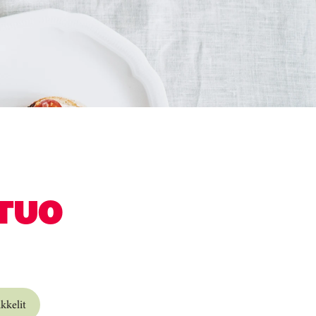
TUO
kkelit