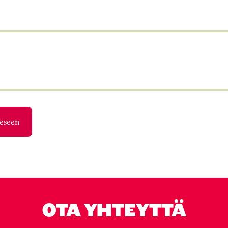
eeseen
OTA YHTEYTTÄ