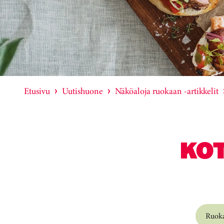
Etusivu
Uutishuone
Näköaloja ruokaan -artikkelit
KO
Ruoka