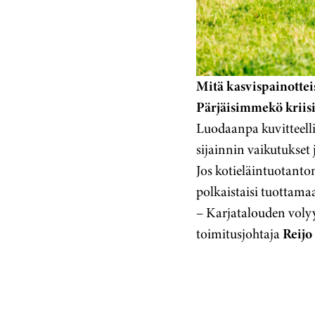
Mitä kasvispainotte
Pärjäisimmekö kriisis
Luodaanpa kuvitteelli
sijainnin vaikutukset 
Jos kotieläintuotantom
polkaistaisi tuottama
– Karjatalouden voly
toimitusjohtaja
Reijo