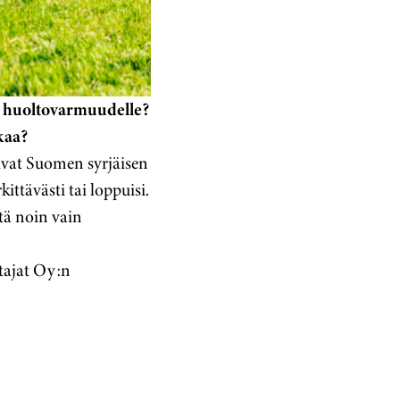
n huoltovarmuudelle?
kaa?
sivat Suomen syrjäisen
ittävästi tai loppuisi.
itä noin vain
tajat Oy:n