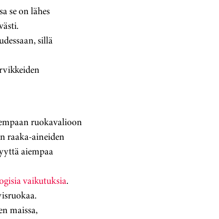
a se on lähes
ästi.
uudessaan, sillä
arvikkeiden
eisempaan ruokavalioon
en raaka-aineiden
vyyttä aiempaa
ogisia vaikutuksia
.
visruokaa.
en maissa,