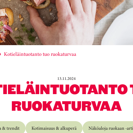
Kotieläintuotanto tuo ruokaturvaa
13.11.2024
TIELÄINTUOTANTO 
RUOKATURVAA
 & trendit
Kotimaisuus & alkuperä
Näköaloja ruokaan -arti