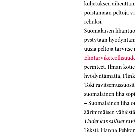
kuljetuksen aiheuttam
poistamaan peltoja vil
rehuksi.
Suomalaisen lihantuo
pystytään hyödyntämä
uusia peltoja tarvitse
Elintarviketeollisuud
perinteet. Ilman kotie
hyödyntämättä, Flink 
Toki ravitsemussuosit
suomalainen liha sopi
– Suomalainen liha on
äärimmäisen vähäistä. 
Uudet kansalliset rav
Teksti: Hanna Pehko