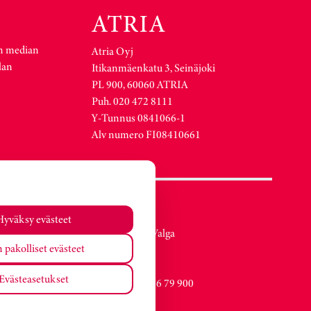
n median
Atria Oyj
lan
Itikanmäenkatu 3, Seinäjoki
PL 900, 60060 ATRIA
Puh. 020 472 8111
Y-Tunnus 0841066-1
Alv numero FI08410661
Atria Viro
Hyväksy evästeet
Metsa str. 19, Valga
 pakolliset evästeet
EE-68206
Estonia
Evästeasetukset
Vaihde +372 76 79 900