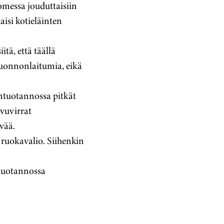
omessa jouduttaisiin
aisi kotieläinten
ä, että täällä
luonnonlaitumia, eikä
ntuotannossa pitkät
ivuvirrat
vää.
 ruokavalio. Siihenkin
 tuotannossa