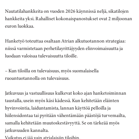
Nautatilahankkeita on vuoden 2026 käynnissä neljä, sikatilojen
hankkeita yksi. Rahalliset kokonaispanostukset ovat 2 miljoonan
euron luokkaa.
Hanketyö toteuttaa osaltaan Atrian alkutuotannon strategiaa:
niissä varmistetaan perhetilayrittäjyyden elinvoimaisuutta ja
luodaan valoisaa tulevaisuutta tiloille.
– Kun tiloilla on tulevaisuus, myös suomalaisella
ruoantuotannolla on tulevaisuus.
Jatkuvuus ja vastuullisuus kulkevat koko ajan hanketoiminnan
taustalla, usein myös käsi kädessä. Kun kehitetään eläinten
hyvinvointia, laiduntamista, lannan käyttöä pelloilla ja
hiilensidontaa tai pyritään vähentämään päästöjä turvemailta,
samalla kehitetään muutoskestävyyttä. Se on tärkeää myös
jatkuvuuden kannalta.
Vaikutus ei jää vain atrialaisiin tiloihin.