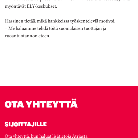
myöntävät ELY-keskukset.
Hassinen tietää, mikä hankkeissa työskenteleviä motivoi.
– Me haluamme tehdä töitä suomalaisen tuottajan ja
ruoantuotannon eteen.
OTA YHTEYTTÄ
SIJOITTAJILLE
Ota yhteyttä, kun haluat lisätietoja Atriasta