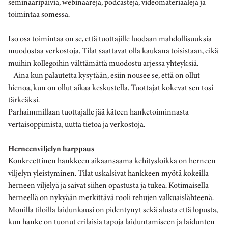
seminaaripäiviä, webinaareja, podcasteja, videomateriaaleja ja
toimintaa somessa.
Iso osa toimintaa on se, että tuottajille luodaan mahdollisuuksia
muodostaa verkostoja. Tilat saattavat olla kaukana toisistaan, eikä
muihin kollegoihin välttämättä muodostu arjessa yhteyksiä.
– Aina kun palautetta kysytään, esiin nousee se, että on ollut
hienoa, kun on ollut aikaa keskustella. Tuottajat kokevat sen tosi
tärkeäksi.
Parhaimmillaan tuottajalle jää käteen hanketoiminnasta
vertaisoppimista, uutta tietoa ja verkostoja.
Herneenviljelyn harppaus
Konkreettinen hankkeen aikaansaama kehitysloikka on herneen
viljelyn yleistyminen. Tilat uskalsivat hankkeen myötä kokeilla
herneen viljelyä ja saivat siihen opastusta ja tukea. Kotimaisella
herneellä on nykyään merkittävä rooli rehujen valkuaislähteenä.
Monilla tiloilla laidunkausi on pidentynyt sekä alusta että lopusta,
kun hanke on tuonut erilaisia tapoja laiduntamiseen ja laidunten