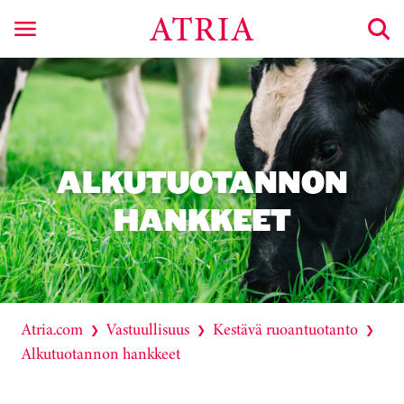
ALKUTUOTANNON
HANKKEET
Atria.com
Vastuullisuus
Kestävä ruoantuotanto
❯
❯
❯
Alkutuotannon hankkeet