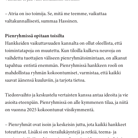
– Atria on iso toimija. Se, mitä me teemme, vaikuttaa
valtakunnallisesti, summaa Hassinen.
Pienryhmissä opitaan toisilta
Hankkeiden vaikuttavuuden kannalta on ollut oleellista, että
toimintatapoja on muutettu. Kun tiloilla kulkeva neuvoja on
vaihdettu tuottajien väliseen pienryhmätoimintaan, on alkanut
tapahtua entistä enemmän. Pienryhmissä hankkeen rooli on
mahdollistaa ryhmän kokoontumiset, varmistaa, että kaikki
saavat äänensä kuuluviin, ja tarjota tietoa.
Tiedonvaihto ja keskustelu vertaisten kanssa antaa ideoita ja vie
asioita eteenpäin. Pienryhmissä on alle kymmenen tilaa, ja niitä
on vuonna 2025 kokoontunut viisikymmentä.
– Pienryhmät ovat isoin ja keskeisin juttu, jota kaikki hankkeet
toteuttavat. Lisäksi on vierailukäyntejä ja retkiä, teema- ja