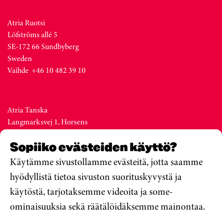
Atria Ruotsi
Löfströms allé 5
SE-172 66 Sundbyberg
Sweden
Vaihde +46 10 482 39 10
Atria Tanska
Langmarksvej 1, Horsens
DK-8700
Sopiiko evästeiden käyttö?
Denmark
Vaihde +45 76 28 25 00
Käytämme sivustollamme evästeitä, jotta saamme
hyödyllistä tietoa sivuston suorituskyvystä ja
käytöstä, tarjotaksemme videoita ja some-
Atria Viro
ominaisuuksia sekä räätälöidäksemme mainontaa.
Metsa str. 19, Valga
EE-68206