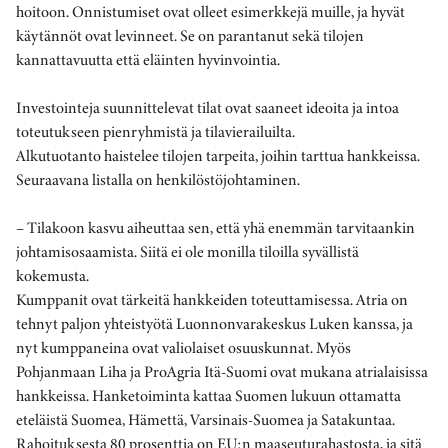
hoitoon. Onnistumiset ovat olleet esimerkkejä muille, ja hyvät
käytännöt ovat levinneet. Se on parantanut sekä tilojen
kannattavuutta että eläinten hyvinvointia.
Investointeja suunnittelevat tilat ovat saaneet ideoita ja intoa
toteutukseen pienryhmistä ja tilavierailuilta.
Alkutuotanto haistelee tilojen tarpeita, joihin tarttua hankkeissa.
Seuraavana listalla on henkilöstöjohtaminen.
– Tilakoon kasvu aiheuttaa sen, että yhä enemmän tarvitaankin
johtamisosaamista. Siitä ei ole monilla tiloilla syvällistä
kokemusta.
Kumppanit ovat tärkeitä hankkeiden toteuttamisessa. Atria on
tehnyt paljon yhteistyötä Luonnonvarakeskus Luken kanssa, ja
nyt kumppaneina ovat valiolaiset osuuskunnat. Myös
Pohjanmaan Liha ja ProAgria Itä-Suomi ovat mukana atrialaisissa
hankkeissa. Hanketoiminta kattaa Suomen lukuun ottamatta
eteläistä Suomea, Hämettä, Varsinais-Suomea ja Satakuntaa.
Rahoituksesta 80 prosenttia on EU:n maaseuturahastosta, ja sitä