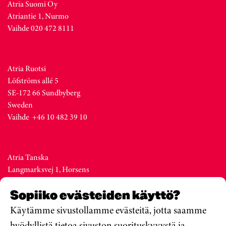
Atria Suomi Oy
Atriantie 1, Nurmo
Vaihde 020 472 8111
Atria Ruotsi
Löfströms allé 5
SE-172 66 Sundbyberg
Sweden
Vaihde +46 10 482 39 10
Atria Tanska
Langmarksvej 1, Horsens
DK-8700
Sopiiko evästeiden käyttö?
Denmark
Vaihde +45 76 28 25 00
Käytämme sivustollamme evästeitä, jotta saamme
hyödyllistä tietoa sivuston suorituskyvystä ja