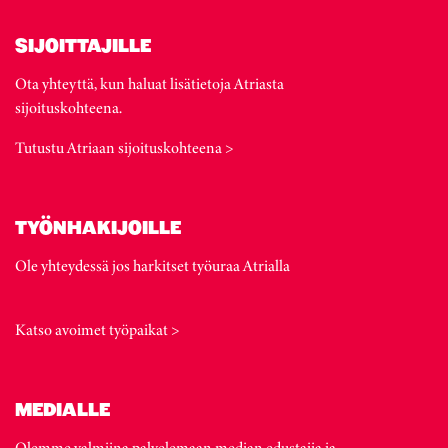
SIJOITTAJILLE
Ota yhteyttä, kun haluat lisätietoja Atriasta
sijoituskohteena.
Tutustu Atriaan sijoituskohteena >
TYÖNHAKIJOILLE
Ole yhteydessä jos harkitset työuraa Atrialla
Katso avoimet työpaikat >
MEDIALLE
Olemme valmiina palvelemaan median edustajia ja