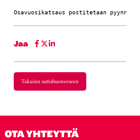
Jaa
Takaisin uutishuoneeseen
OTA YHTEYTTÄ