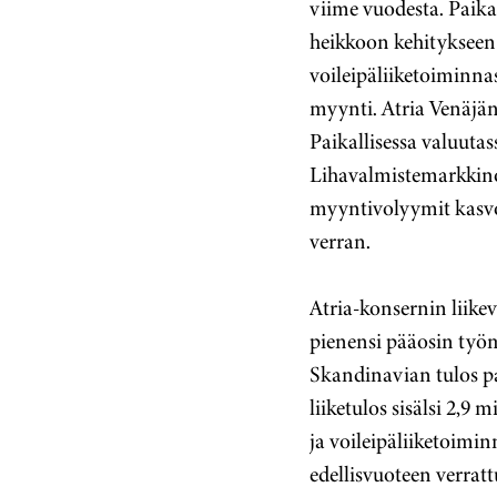
viime vuodesta. Paikal
heikkoon kehitykseen 
voileipäliiketoiminna
myynti. Atria Venäjän
Paikallisessa valuutas
Lihavalmistemarkkino
myyntivolyymit kasvo
verran.
Atria-konsernin liike
pienensi pääosin työ
Skandinavian tulos pa
liiketulos sisälsi 2,9 
ja voileipäliiketoimin
edellisvuoteen verratt