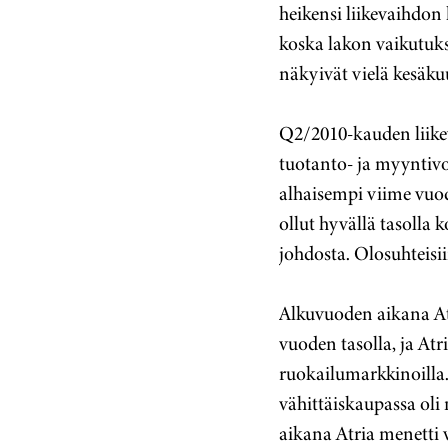
heikensi liikevaihdon
koska lakon vaikutuks
näkyivät vielä kesäku
Q2/2010-kauden liikev
tuotanto- ja myyntivo
alhaisempi viime vuo
ollut hyvällä tasolla
johdosta. Olosuhteisi
Alkuvuoden aikana At
vuoden tasolla, ja A
ruokailumarkkinoilla
vähittäiskaupassa oli
aikana Atria menetti 