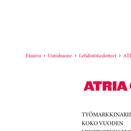
Etusivu
Uutishuone
Lehdistötiedotteet
ATR
ATRIA
TYÖMARKKINARIID
KOKO VUODEN