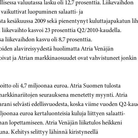
lisessa valuutassa lasku oli 12,7 prosenttia. Liikevaihdon
vaikuttivat luopuminen salaatti- ja
sta kesäkuussa 2009 sekä pienentynyt kuluttajapakatun li
 liikevaihto kasvoi 23 prosenttia Q2/2010-kaudella.
sa liikevaihdon kasvu oli 8,7 prosenttia.
iden alavireisyydestä huolimatta Atria Venäjän
ivat ja Atrian markkinaosuudet ovat vahvistuneet jonkin
voitto oli 4,7 miljoonaa euroa. Atria Suomen tulosta
markkinariitojen seurauksena menetetty myynti. Atria
rani selvästi edellisvuodesta, koska viime vuoden Q2-ka
miljoonaa euroa kertaluonteisia kuluja liittyen salaatti-
nan lopettamiseen. Atria Venäjän liiketulos heikkeni
una. Kehitys selittyy lähinnä kiristyneellä