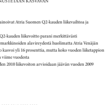
NNUSTETAAN KASVAVAN
ainoivat Atria Suomen Q2-kauden liikevaihtoa ja
Q2-kauden liikevoitto parani merkittävästi
temarkkinoiden alavireydestä huolimatta Atria Venäjän
o kasvoi yli 16 prosenttia, mutta koko vuoden liiketappion
 viime vuodesta
den 2010 liikevoiton arvioidaan jäävän vuoden 2009