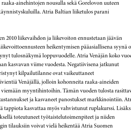
a raaka-ainehintojen nousulla sekä Gorelovon uuteen
käynnistyskuluilla. Atria Baltian liiketulos parani
n 2010 liikevaihdon ja liikevoiton ennustetaan jäävän
Liikevoittoennusteen heikentymisen pääasiallisena syynä 
tynyt tulosnäkymä loppuvuodelle. Atria Venäjän koko vu
aan kasvavan viime vuodesta. Negatiivisena jatkunut
istynyt kilpailutilanne ovat vaikeuttaneet
vientiä Venäjällä, jolloin kohonneita raaka-aineiden
ty viemään myyntihintoihin. Tämän vuoden tulosta rasitta
ustannukset ja kasvaneet panostukset markkinointiin. Atr
 tappiota kasvattaa myös vahvistunut ruplakurssi. Lisäks
ksellä toteutuneet työtaistelutoimenpiteet ja niiden
gin tilauksiin voivat vielä heikentää Atria Suomen