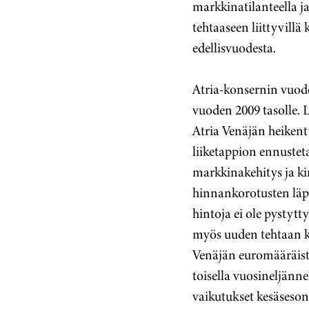
markkinatilanteella j
tehtaaseen liittyvillä 
edellisvuodesta.
Atria-konsernin vuode
vuoden 2009 tasolle. 
Atria Venäjän heiken
liiketappion ennustet
markkinakehitys ja kir
hinnankorotusten läpi
hintoja ei ole pystyt
myös uuden tehtaan k
Venäjän euromääräistä
toisella vuosineljänne
vaikutukset kesäseson