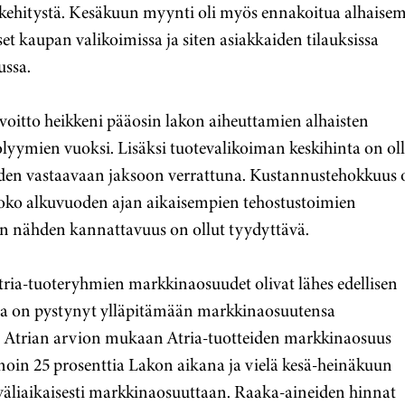
 kehitystä. Kesäkuun myynti oli myös ennakoitua alhaisem
et kaupan valikoimissa ja siten asiakkaiden tilauksissa
ussa.
oitto heikkeni pääosin lakon aiheuttamien alhaisten
lyymien vuoksi. Lisäksi tuotevalikoiman keskihinta on ol
den vastaavaan jaksoon verrattuna. Kustannustehokkuus 
 koko alkuvuoden ajan aikaisempien tehostustoimien
in nähden kannattavuus on ollut tyydyttävä.
ria-tuoteryhmien markkinaosuudet olivat lähes edellisen
tria on pystynyt ylläpitämään markkinaosuutensa
. Atrian arvion mukaan Atria-tuotteiden markkinaosuus
 noin 25 prosenttia Lakon aikana ja vielä kesä-heinäkuun
väliaikaisesti markkinaosuuttaan. Raaka-aineiden hinnat