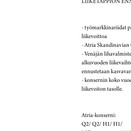
LIIKETAPPION E
- työmarkkinariidat p
liikevoittoa
- Atria Skandinavian 
- Venäjän lihavalmis
alkuvuoden liikevaiht
ennustetaan kasvavan
- konsernin koko vuo
liikevoiton tasolle.
Atria-konserni:
Q2/ Q2/ H1/ H1/