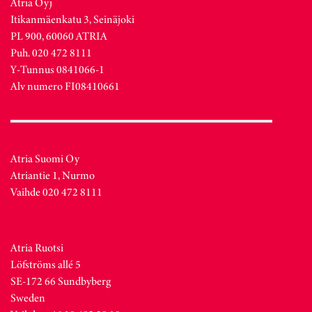
Atria Oyj
Itikanmäenkatu 3, Seinäjoki
PL 900, 60060 ATRIA
Puh. 020 472 8111
Y-Tunnus 0841066-1
Alv numero FI08410661
Atria Suomi Oy
Atriantie 1, Nurmo
Vaihde 020 472 8111
Atria Ruotsi
Löfströms allé 5
SE-172 66 Sundbyberg
Sweden