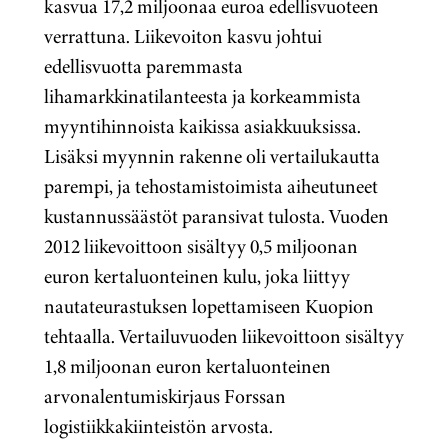
kasvua 17,2 miljoonaa euroa edellisvuoteen
verrattuna. Liikevoiton kasvu johtui
edellisvuotta paremmasta
lihamarkkinatilanteesta ja korkeammista
myyntihinnoista kaikissa asiakkuuksissa.
Lisäksi myynnin rakenne oli vertailukautta
parempi, ja tehostamistoimista aiheutuneet
kustannussäästöt paransivat tulosta. Vuoden
2012 liikevoittoon sisältyy 0,5 miljoonan
euron kertaluonteinen kulu, joka liittyy
nautateurastuksen lopettamiseen Kuopion
tehtaalla. Vertailuvuoden liikevoittoon sisältyy
1,8 miljoonan euron kertaluonteinen
arvonalentumiskirjaus Forssan
logistiikkakiinteistön arvosta.