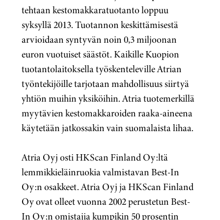
tehtaan kestomakkaratuotanto loppuu
syksyllä 2013. Tuotannon keskittämisestä
arvioidaan syntyvän noin 0,3 miljoonan
euron vuotuiset säästöt. Kaikille Kuopion
tuotantolaitoksella työskenteleville Atrian
työntekijöille tarjotaan mahdollisuus siirtyä
yhtiön muihin yksiköihin. Atria tuotemerkillä
myytävien kestomakkaroiden raaka-aineena
käytetään jatkossakin vain suomalaista lihaa.
Atria Oyj osti HKScan Finland Oy:ltä
lemmikkieläinruokia valmistavan Best-In
Oy:n osakkeet. Atria Oyj ja HKScan Finland
Oy ovat olleet vuonna 2002 perustetun Best-
In Oy:n omistajia kumpikin 50 prosentin