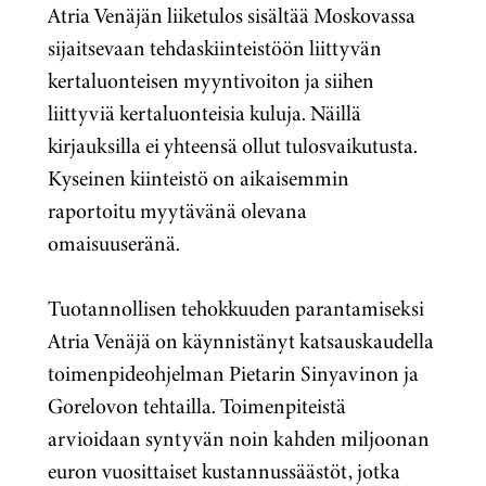
Atria Venäjän liiketulos sisältää Moskovassa
sijaitsevaan tehdaskiinteistöön liittyvän
kertaluonteisen myyntivoiton ja siihen
liittyviä kertaluonteisia kuluja. Näillä
kirjauksilla ei yhteensä ollut tulosvaikutusta.
Kyseinen kiinteistö on aikaisemmin
raportoitu myytävänä olevana
omaisuuseränä.
Tuotannollisen tehokkuuden parantamiseksi
Atria Venäjä on käynnistänyt katsauskaudella
toimenpideohjelman Pietarin Sinyavinon ja
Gorelovon tehtailla. Toimenpiteistä
arvioidaan syntyvän noin kahden miljoonan
euron vuosittaiset kustannussäästöt, jotka