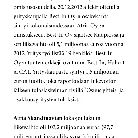
omistusosuudella. 20.12.2012 allekirjoitetulla
yrityskaupalla Best-In Oy:n osakekanta
siirtyi kokonaisuudessaan Atria Oyj:n
omistukseen. Best-In Oy sijaitsee Kuopiossa ja
sen liikevaihto oli 5,1 miljoonaa euroa vuonna
2012. Yritys työllistää 19 henkilöä. Best-In
Oy:n tuotemerkkejä ovat mm. Best-In, Hubert
ja CAT. Yrityskaupasta syntyi 1,5 miljoonan
euron tuotto, joka raportoidaan liikevoiton
jälkeen tuloslaskelman rivillä "Osuus yhteis- ja
osakkuusyritysten tuloksista".
Atria Skandinavian
loka-joulukuun
liikevaihto oli 103,2 miljoonaa euroa (97,7
milj. euroa), jossa oli kasvua 5,5 miljoonaa