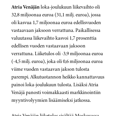
Atria Venäjän
loka-joulukuun liikevaihto oli
32,8 miljoonaa euroa (31,1 milj. euroa), jossa
oli kasvua 1,7 miljoonaa euroa edellisvuoden
vastaavaan jaksoon verrattuna. Paikallisessa
valuutassa liikevaihto kasvoi 1,7 prosenttia
edellisen vuoden vastaavaan jaksoon
verrattuna. Liiketulos oli -3,9 miljoonaa euroa
(-4,5 milj. euroa), joka oli 0,6 miljoonaa euroa
viime vuoden vastaavan jakson tulosta
parempi. Alkutuotannon heikko kannattavuus
painoi loka-joulukuun tulosta. Lisäksi Atria
Venäjä panosti voimakkaasti markkinointiin
myyntivolyymien lisäämiseksi jatkossa.
Atria Venäjän liiketulos sisältää Moskovassa