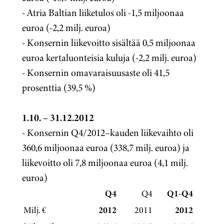
- Atria Baltian liiketulos oli -1,5 miljoonaa
euroa (-2,2 milj. euroa)
- Konsernin liikevoitto sisältää 0,5 miljoonaa
euroa kertaluonteisia kuluja (-2,2 milj. euroa)
- Konsernin omavaraisuusaste oli 41,5
prosenttia (39,5 %)
1.10. – 31.12.2012
- Konsernin Q4/2012–kauden liikevaihto oli
360,6 miljoonaa euroa (338,7 milj. euroa) ja
liikevoitto oli 7,8 miljoonaa euroa (4,1 milj.
euroa)
Q4
Q4
Q1-Q4
Q1-Q
Milj. €
2012
2011
2012
20