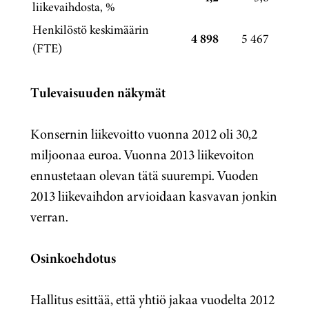
liikevaihdosta, %
Henkilöstö keskimäärin
4 898
5 467
(FTE)
Tulevaisuuden näkymät
Konsernin liikevoitto vuonna 2012 oli 30,2
miljoonaa euroa. Vuonna 2013 liikevoiton
ennustetaan olevan tätä suurempi. Vuoden
2013 liikevaihdon arvioidaan kasvavan jonkin
verran.
Osinkoehdotus
Hallitus esittää, että yhtiö jakaa vuodelta 2012