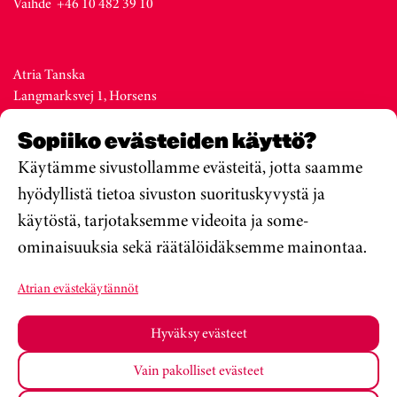
Vaihde +46 10 482 39 10
Atria Tanska
Langmarksvej 1, Horsens
DK-8700
Sopiiko evästeiden käyttö?
Denmark
Vaihde +45 76 28 25 00
Käytämme sivustollamme evästeitä, jotta saamme
hyödyllistä tietoa sivuston suorituskyvystä ja
käytöstä, tarjotaksemme videoita ja some-
Atria Viro
ominaisuuksia sekä räätälöidäksemme mainontaa.
Metsa str. 19, Valga
EE-68206
Atrian evästekäytännöt
Estonia
Vaihde +372 76 79 900
Hyväksy evästeet
Vain pakolliset evästeet