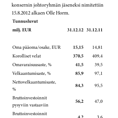
konsernin johtoryhmän jäseneksi nimitettiin
15.8.2012 alkaen Olle Horm.
Tunnusluvut
milj. EUR
31.12.12
31.12.11
Oma pääoma/osake, EUR
15,15
14,81
Korolliset velat
370,5
409,4
Omavaraisuusaste, %
41,5
39,5
Velkaantumisaste, %
85,9
97,1
Nettovelkaantumisaste,
84,3
95,5
%
Bruttoinvestoinnit
56,2
47,0
pysyviin vastaaviin
Bruttoinvestoinnit
4,2
3,6