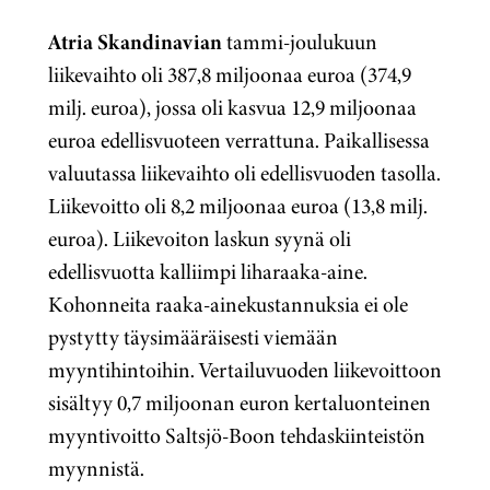
Atria Skandinavian
tammi-joulukuun
liikevaihto oli 387,8 miljoonaa euroa (374,9
milj. euroa), jossa oli kasvua 12,9 miljoonaa
euroa edellisvuoteen verrattuna. Paikallisessa
valuutassa liikevaihto oli edellisvuoden tasolla.
Liikevoitto oli 8,2 miljoonaa euroa (13,8 milj.
euroa). Liikevoiton laskun syynä oli
edellisvuotta kalliimpi liharaaka-aine.
Kohonneita raaka-ainekustannuksia ei ole
pystytty täysimääräisesti viemään
myyntihintoihin. Vertailuvuoden liikevoittoon
sisältyy 0,7 miljoonan euron kertaluonteinen
myyntivoitto Saltsjö-Boon tehdaskiinteistön
myynnistä.