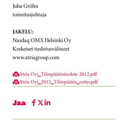
Juha Gröhn
toimitusjohtaja
JAKELU:
Nasdaq OMX Helsinki Oy
Keskeiset tiedotusvälineet
www.atriagroup.com
Atria Oyj_Tilinpäätöstiedote 2012.pdf
Atria Oyj_2012_Tilinpäätös_esitys.pdf
Jaa