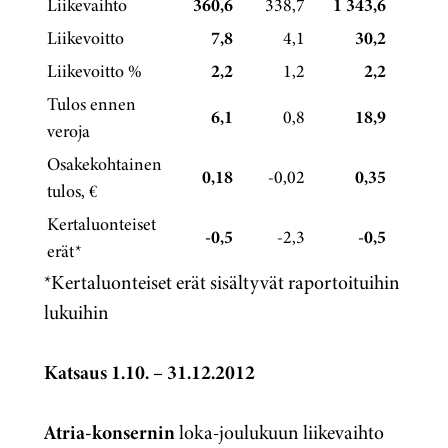
Liikevaihto
360,6
338,7
1 343,6
1 301
Liikevoitto
7,8
4,1
30,2
8
Liikevoitto %
2,2
1,2
2,2
0
Tulos ennen
6,1
0,8
18,9
-4
veroja
Osakekohtainen
0,18
-0,02
0,35
-0,
tulos, €
Kertaluonteiset
-0,5
-2,3
-0,5
-2
erät*
*Kertaluonteiset erät sisältyvät raportoituihin
lukuihin
Katsaus 1.10. – 31.12.2012
Atria-konsernin
loka-joulukuun liikevaihto