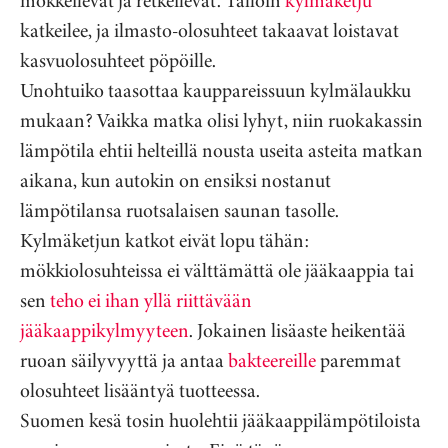
mökkeilevät ja retkeilevät. Tällöin
kylmäketju
katkeilee, ja ilmasto-olosuhteet takaavat loistavat
kasvuolosuhteet pöpöille.
Unohtuiko taasottaa kauppareissuun kylmälaukku
mukaan? Vaikka matka olisi lyhyt, niin ruokakassin
lämpötila ehtii helteillä nousta useita asteita matkan
aikana, kun autokin on ensiksi nostanut
lämpötilansa ruotsalaisen saunan tasolle.
Kylmäketjun katkot eivät lopu tähän:
mökkiolosuhteissa ei välttämättä ole jääkaappia tai
sen
teho ei ihan yllä riittävään
jääkaappikylmyyteen
. Jokainen lisäaste heikentää
ruoan säilyvyyttä ja antaa
bakteereille
paremmat
olosuhteet lisääntyä tuotteessa.
Suomen kesä tosin huolehtii jääkaappilämpötiloista