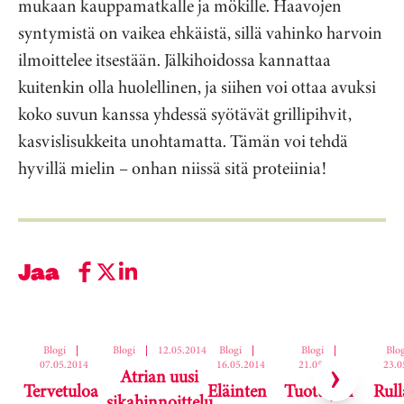
mukaan kauppamatkalle ja mökille. Haavojen
syntymistä on vaikea ehkäistä, sillä vahinko harvoin
ilmoittelee itsestään. Jälkihoidossa kannattaa
kuitenkin olla huolellinen, ja siihen voi ottaa avuksi
koko suvun kanssa yhdessä syötävät grillipihvit,
kasvislisukkeita unohtamatta. Tämän voi tehdä
hyvillä mielin – onhan niissä sitä proteiinia!
Jaa
Ohita korttikaruselli
Blogi
|
Blogi
|
12.05.2014
Blogi
|
Blogi
|
Blog
07.05.2014
16.05.2014
21.05.2014
23.0
Atrian uusi
Tervetuloa
Eläinten
Tuottajan
Rull
sikahinnoittelu