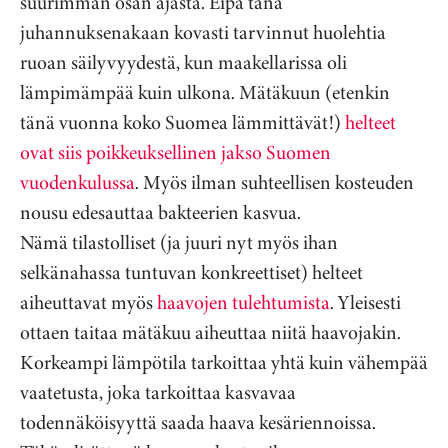
suurimman osan ajasta. Eipä tänä
juhannuksenakaan kovasti tarvinnut huolehtia
ruoan säilyvyydestä, kun maakellarissa oli
lämpimämpää kuin ulkona. Mätäkuun (etenkin
tänä vuonna koko Suomea lämmittävät!)
helteet
ovat siis poikkeuksellinen jakso Suomen
vuodenkulussa
. Myös ilman suhteellisen kosteuden
nousu edesauttaa bakteerien kasvua.
Nämä tilastolliset (ja juuri nyt myös ihan
selkänahassa tuntuvan konkreettiset) helteet
aiheuttavat myös
haavojen tulehtumista
. Yleisesti
ottaen taitaa mätäkuu aiheuttaa niitä haavojakin.
Korkeampi lämpötila tarkoittaa yhtä kuin vähempää
vaatetusta, joka tarkoittaa kasvavaa
todennäköisyyttä saada haava kesäriennoissa.