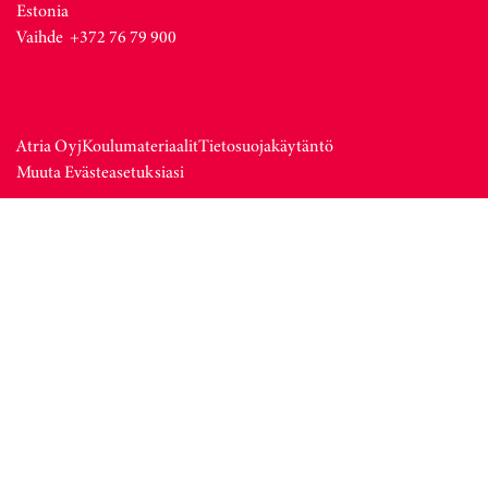
Estonia
Vaihde +372 76 79 900
Atria Oyj
Koulumateriaalit
Tietosuojakäytäntö
Muuta Evästeasetuksiasi