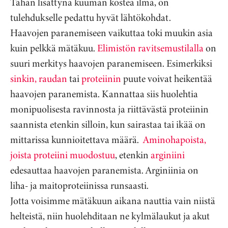
Tähän lisättynä kuuman kostea ilma, on
tulehdukselle pedattu hyvät lähtökohdat.
Haavojen paranemiseen vaikuttaa toki muukin asia
kuin pelkkä mätäkuu.
Elimistön ravitsemustilalla
on
suuri merkitys haavojen paranemiseen. Esimerkiksi
sinkin, raudan
tai
proteiinin
puute voivat heikentää
haavojen paranemista. Kannattaa siis huolehtia
monipuolisesta ravinnosta ja riittävästä proteiinin
saannista etenkin silloin, kun sairastaa tai ikää on
mittarissa kunnioitettava määrä.
Aminohapoista,
joista proteiini muodostuu
, etenkin
arginiini
edesauttaa haavojen paranemista. Arginiinia on
liha- ja maitoproteiinissa runsaasti.
Jotta voisimme mätäkuun aikana nauttia vain niistä
helteistä, niin huolehditaan ne kylmälaukut ja akut