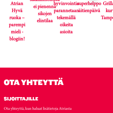
Atrian
hyvinvointia
superhelppo
Gril
ei pienennä
Hyvä
parannetaan
äitienpäivä
kur
sikojen
ruoka –
tekemällä
Tampe
elintilaa
parempi
oikeita
mieli -
asioita
blogiin!
Karuselli ohitettu.
OTA YHTEYTTÄ
SIJOITTAJILLE
Ota yhteyttä, kun haluat lisätietoja Atriasta