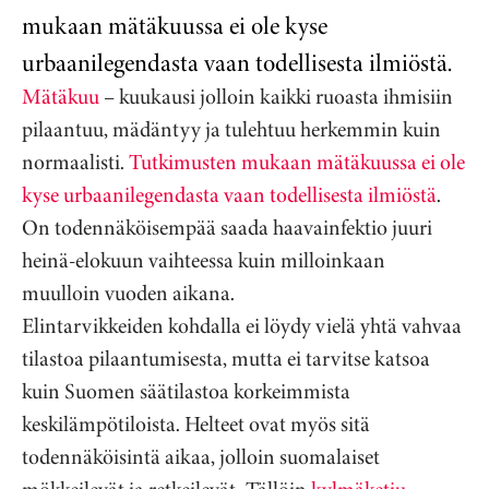
mukaan mätäkuussa ei ole kyse
urbaanilegendasta vaan todellisesta ilmiöstä.
Mätäkuu
– kuukausi jolloin kaikki ruoasta ihmisiin
pilaantuu, mädäntyy ja tulehtuu herkemmin kuin
normaalisti.
Tutkimusten mukaan mätäkuussa ei ole
kyse urbaanilegendasta vaan todellisesta ilmiöstä
.
On todennäköisempää saada haavainfektio juuri
heinä-elokuun vaihteessa kuin milloinkaan
muulloin vuoden aikana.
Elintarvikkeiden kohdalla ei löydy vielä yhtä vahvaa
tilastoa pilaantumisesta, mutta ei tarvitse katsoa
kuin Suomen säätilastoa korkeimmista
keskilämpötiloista. Helteet ovat myös sitä
todennäköisintä aikaa, jolloin suomalaiset