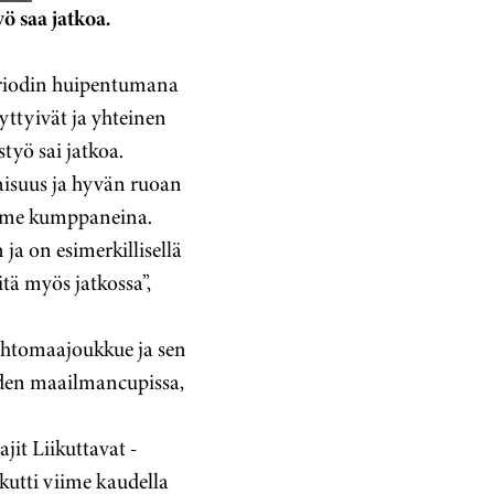
ö saa jatkoa.
periodin huipentumana
yttyivät ja yhteinen
työ sai jatkoa.
aisuus ja hyvän ruoan
aamme kumppaneina.
ja on esimerkillisellä
tä myös jatkossa”,
htomaajoukkue ja sen
den maailmancupissa,
it Liikuttavat -
kutti viime kaudella