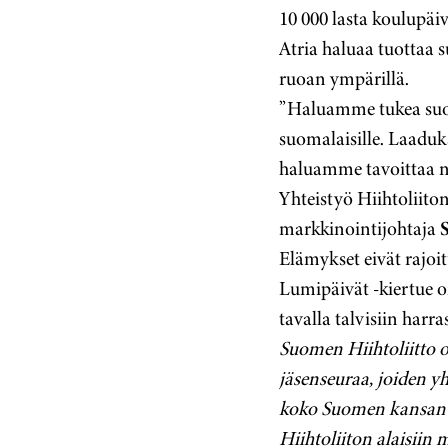
10 000 lasta koulupäiv
Atria haluaa tuottaa 
ruoan ympärillä.
”Haluamme tukea suoma
suomalaisille. Laaduk
haluamme tavoittaa ni
Yhteistyö Hiihtoliito
markkinointijohtaja
Elämykset eivät rajoi
Lumipäivät -kiertue o
tavalla talvisiin harra
Suomen Hiihtoliitto o
jäsenseuraa, joiden yh
koko Suomen kansan k
Hiihtoliiton alaisiin