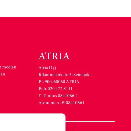
n median
Atria Oyj
lan
Itikanmäenkatu 3, Seinäjoki
PL 900, 60060 ATRIA
Puh. 020 472 8111
Y-Tunnus 0841066-1
Alv numero FI08410661