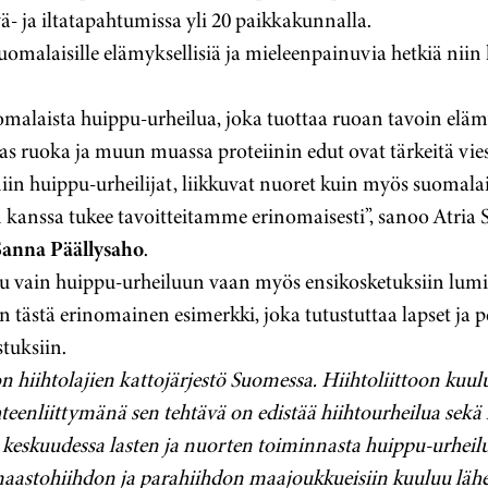
ä- ja iltatapahtumissa yli 20 paikkakunnalla.
suomalaisille elämyksellisiä ja mieleenpainuvia hetkiä nii
laista huippu-urheilua, joka tuottaa ruoan tavoin elämy
as ruoka ja muun muassa proteiinin edut ovat tärkeitä vie
in huippu-urheilijat, liikkuvat nuoret kuin myös suomalais
n kanssa tukee tavoitteitamme erinomaisesti”, sanoo Atri
Sanna Päällysaho
.
tu vain huippu-urheiluun vaan myös ensikosketuksiin lumil
n tästä erinomainen esimerkki, joka tutustuttaa lapset ja p
stuksiin.
n hiihtolajien kattojärjestö Suomessa. Hiihtoliittoon kuu
teenliittymänä sen tehtävä on edistää hiihtourheilua sekä k
eskuudessa lasten ja nuorten toiminnasta huippu-urheil
 maastohiihdon ja parahiihdon maajoukkueisiin kuuluu lähes