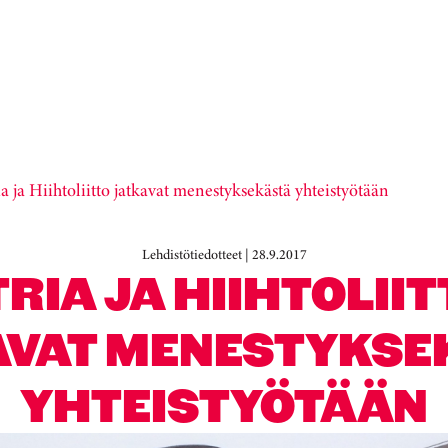
ia ja Hiihtoliitto jatkavat menestyksekästä yhteistyötään
Lehdistötiedotteet | 28.9.2017
RIA JA HIIHTOLII
AVAT MENESTYKSE
YHTEISTYÖTÄÄN