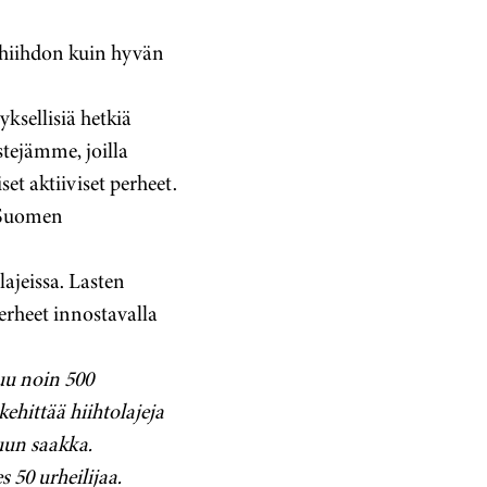
n hiihdon kuin hyvän
ksellisiä hetkiä
stejämme, joilla
et aktiiviset perheet.
a Suomen
ajeissa. Lasten
erheet innostavalla
luu noin 500
ehittää hiihtolajeja
uun saakka.
 50 urheilijaa.