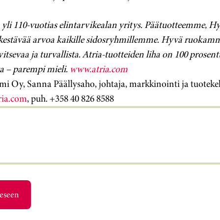
yli 110-vuotias elintarvikealan yritys. Päätuotteemme, H
estävää arvoa kaikille sidosryhmillemme. Hyvä ruokamme 
avitsevaa ja turvallista. Atria-tuotteiden liha on 100 prosen
a – parempi mieli.
www.atria.com
mi Oy, Sanna Päällysaho, johtaja, markkinointi ja tuotekeh
ria.com
, puh. +358 40 826 8588
eeseen