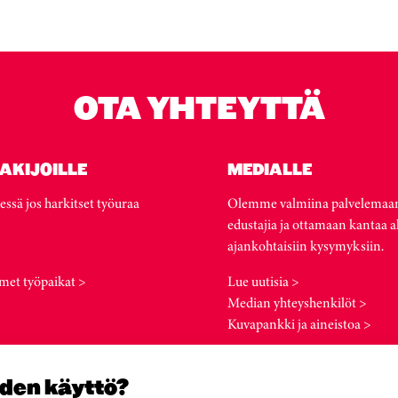
OTA YHTEYTTÄ
AKIJOILLE
MEDIALLE
essä jos harkitset työuraa
Olemme valmiina palvelemaa
edustajia ja ottamaan kantaa a
ajankohtaisiin kysymyksiin.
met työpaikat >
Lue uutisia >
Median yhteyshenkilöt >
Kuvapankki ja aineistoa >
iden käyttö?