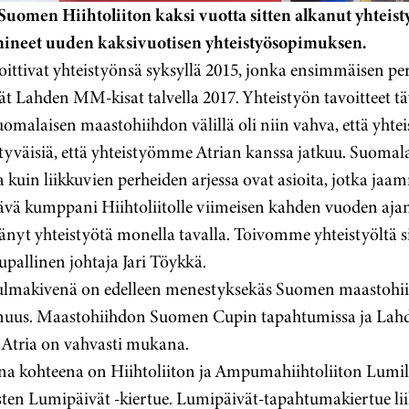
Suomen Hiihtoliiton kaksi vuotta sitten alkanut yhteisty
ineet uuden kaksivuotisen yhteistyösopimuksen.
 aloittivat yhteistyönsä syksyllä 2015, jonka ensimmäisen 
t Lahden MM-kisat talvella 2017. Yhteistyön tavoitteet tä
omalaisen maastohiihdon välillä oli niin vahva, että yhteis
tyväisiä, että yhteistyömme Atrian kanssa jatkuu. Suomal
sa kuin liikkuvien perheiden arjessa ovat asioita, jotka j
tävä kumppani Hiihtoliitolle viimeisen kahden vuoden ajan 
nyt yhteistyötä monella tavalla. Toivomme yhteistyöltä si
upallinen johtaja Jari Töykkä.
lmakivenä on edelleen menestyksekäs Suomen maastohii
uus. Maastohiihdon Suomen Cupin tapahtumissa ja Lah
, Atria on vahvasti mukana.
kohteena on Hiihtoliiton ja Ampumahiihtoliiton Lumilaj
ten Lumipäivät -kiertue. Lumipäivät-tapahtumakiertue lii