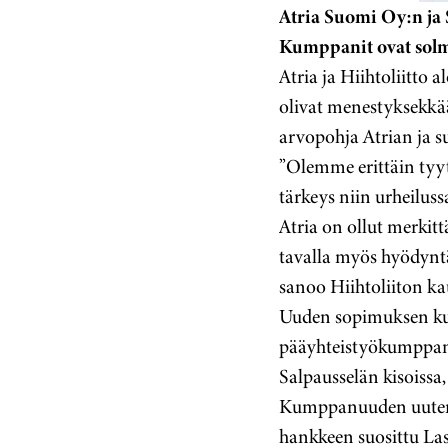
Atria Suomi Oy:n ja 
Kumppanit ovat solm
Atria ja Hiihtoliitto
olivat menestyksekkää
arvopohja Atrian ja su
”Olemme erittäin tyy
tärkeys niin urheilus
Atria on ollut merkit
tavalla myös hyödyntä
sanoo Hiihtoliiton ka
Uuden sopimuksen ku
pääyhteistyökumppan
Salpausselän kisoissa
Kumppanuuden uutena 
hankkeen suosittu Las