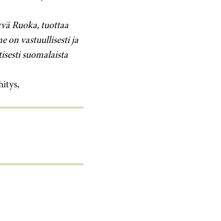
yvä Ruoka, tuottaa
on vastuullisesti ja
ttisesti suomalaista
itys,