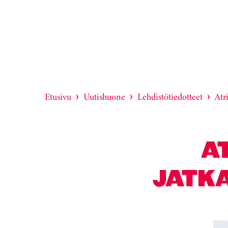
Etusivu
Uutishuone
Lehdistötiedotteet
Atr
AT
JATK