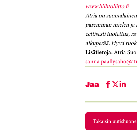
www.hiihtoliitto.fi
Atria on suomalainen 
paremman mielen ja k
eettisesti tuotettua, r
alkuperää. Hyvä ruok
Lisätietoja:
Atria Suo
sanna.paallysaho@at
Jaa
Takaisin uutishuon