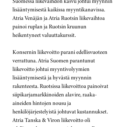
Suomessa liikevaihdon kasvu johtui myynnin
lisääntymisestä kaikissa myyntikanavissa.
Atria Venäjän ja Atria Ruotsin liikevaihtoa
painoi ruplan ja Ruotsin kruunun
heikentyneet valuuttakurssit.
Konsernin liikevoitto parani edellisvuoteen
verrattuna. Atria Suomen parantunut
liikevoitto johtui myyntivolyymien
lisääntymisestä ja hyvästä myynnin
rakenteesta. Ruotsissa liikevoittoa painoivat
siipikarjamarkkinoiden alavire, raaka-
aineiden hintojen nousu ja
henkilöjärjestelyistä johtuvat kustannukset.
Atria Tanska & Viron liikevoitto oli