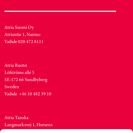
Atria Suomi Oy
Atriantie 1, Nurmo
Vaihde 020 472 8111
Atria Ruotsi
Löfströms allé 5
SE-172 66 Sundbyberg
Sweden
Vaihde +46 10 482 39 10
Atria Tanska
Langmarksvej 1, Horsens
DK-8700