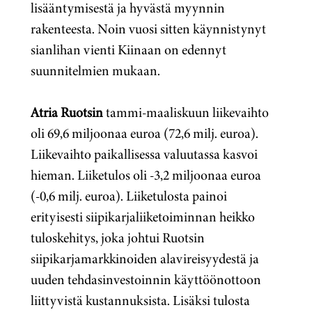
lisääntymisestä ja hyvästä myynnin
rakenteesta. Noin vuosi sitten käynnistynyt
sianlihan vienti Kiinaan on edennyt
suunnitelmien mukaan.
Atria Ruotsin
tammi-maaliskuun liikevaihto
oli 69,6 miljoonaa euroa (72,6 milj. euroa).
Liikevaihto paikallisessa valuutassa kasvoi
hieman. Liiketulos oli -3,2 miljoonaa euroa
(-0,6 milj. euroa). Liiketulosta painoi
erityisesti siipikarjaliiketoiminnan heikko
tuloskehitys, joka johtui Ruotsin
siipikarjamarkkinoiden alavireisyydestä ja
uuden tehdasinvestoinnin käyttöönottoon
liittyvistä kustannuksista. Lisäksi tulosta