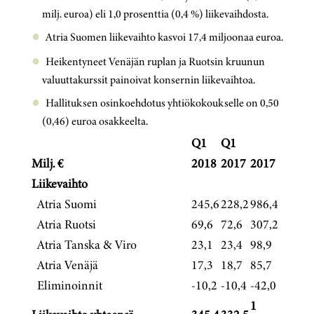
milj. euroa) eli 1,0 prosenttia (0,4 %) liikevaihdosta.
Atria Suomen liikevaihto kasvoi 17,4 miljoonaa euroa.
Heikentyneet Venäjän ruplan ja Ruotsin kruunun
valuuttakurssit painoivat konsernin liikevaihtoa.
Hallituksen osinkoehdotus yhtiökokoukselle on 0,50
(0,46) euroa osakkeelta.
Q1
Q1
Milj. €
2018
2017
2017
Liikevaihto
Atria Suomi
245,6
228,2
986,4
Atria Ruotsi
69,6
72,6
307,2
Atria Tanska & Viro
23,1
23,4
98,9
Atria Venäjä
17,3
18,7
85,7
Eliminoinnit
-10,2
-10,4
-42,0
1