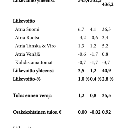
Liikevaihto yhteensä
345,4
332,5
436,2
Liikevoitto
Atria Suomi
6,7
4,1
36,3
Atria Ruotsi
-3,2
-0,6
2,4
Atria Tanska & Viro
1,3
1,2
5,2
Atria Venäjä
-0,6
-1,7
0,8
Kohdistamattomat
-0,7
-1,7
-3,7
Liikevoitto yhteensä
3,5
1,2
40,9
Liikevoitto-%
1,0 %
0,4 %
2,8 %
Tulos ennen veroja
1,2
0,8
35,5
Osakekohtainen tulos, €
0,00
-0,02
0,92