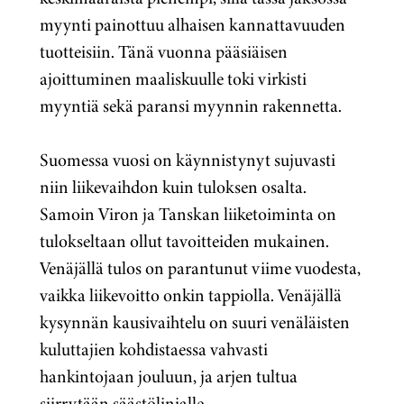
myynti painottuu alhaisen kannattavuuden
tuotteisiin. Tänä vuonna pääsiäisen
ajoittuminen maaliskuulle toki virkisti
myyntiä sekä paransi myynnin rakennetta.
Suomessa vuosi on käynnistynyt sujuvasti
niin liikevaihdon kuin tuloksen osalta.
Samoin Viron ja Tanskan liiketoiminta on
tulokseltaan ollut tavoitteiden mukainen.
Venäjällä tulos on parantunut viime vuodesta,
vaikka liikevoitto onkin tappiolla. Venäjällä
kysynnän kausivaihtelu on suuri venäläisten
kuluttajien kohdistaessa vahvasti
hankintojaan jouluun, ja arjen tultua
siirrytään säästölinjalle.