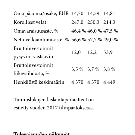
Oma pääoma/osake, EUR
14,70
14,59
14,81
Korolliset velat
247,0
250,3
214,3
Omavaraisuusaste, %
46,4 %
46,0 %
47,5 %
Nettovelkaantumisaste, %
56,6 %
57,7 %
49,0 %
Bruttoinvestoinnit
12,0
12,2
53,9
pysyviin vastaaviin
Bruttoinvestoinnit
3,5 %
3,7 %
3,8 %
liikevaihdosta, %
Henkilöstö keskimäärin
4 370
4 370
4 449
Tunnuslukujen laskentaperiaatteet on
esitetty vuoden 2017 tilinpäätöksessä.
Tulevaisuuden näkymät