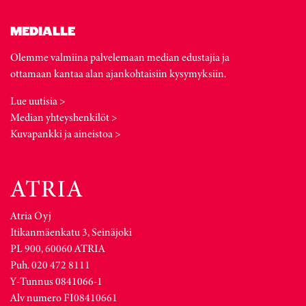
MEDIALLE
Olemme valmiina palvelemaan median edustajia ja
ottamaan kantaa alan ajankohtaisiin kysymyksiin.
Lue uutisia >
Median yhteyshenkilöt >
Kuvapankki ja aineistoa >
Atria Oyj
Itikanmäenkatu 3, Seinäjoki
PL 900, 60060 ATRIA
Puh. 020 472 8111
Y-Tunnus 0841066-1
Alv numero FI08410661