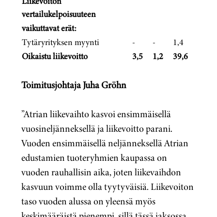
Liikevoiton
vertailukelpoisuuteen
vaikuttavat erät:
Tytäryrityksen myynti
-
-
1,4
Oikaistu liikevoitto
3,5
1,2
39,6
Toimitusjohtaja Juha Gröhn
”Atrian liikevaihto kasvoi ensimmäisellä
vuosineljänneksellä ja liikevoitto parani.
Vuoden ensimmäisellä neljänneksellä Atrian
edustamien tuoteryhmien kaupassa on
vuoden rauhallisin aika, joten liikevaihdon
kasvuun voimme olla tyytyväisiä. Liikevoiton
taso vuoden alussa on yleensä myös
keskimääräistä pienempi, sillä tässä jaksossa