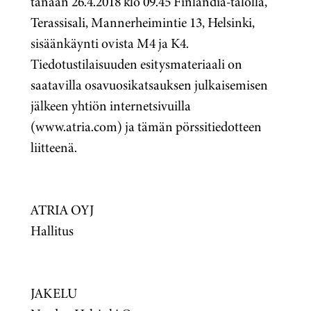
tänään 26.4.2018 klo 09.45 Finlandia-talolla,
Terassisali, Mannerheimintie 13, Helsinki,
sisäänkäynti ovista M4 ja K4.
Tiedotustilaisuuden esitysmateriaali on
saatavilla osavuosikatsauksen julkaisemisen
jälkeen yhtiön internetsivuilla
(www.atria.com) ja tämän pörssitiedotteen
liitteenä.
ATRIA OYJ
Hallitus
JAKELU