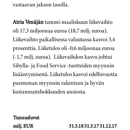
vastaavan jakson tasolla.
Atria Venäjän
tammi-maaliskuun liikevaihto
oli 17,3 miljoonaa euroa (18,7 milj. euroa).
Liikevaihto paikallisessa valuutassa kasvoi 3,4
prosenttia. Liiketulos oli -0,6 miljoonaa euroa
(-1,7 milj. euroa). Liikevaihdon kasvu johtui
Sibylla- ja Food Service -tuotteiden myynnin
lisääntymisestä. Liiketulos kasvoi edellisvuotta
paremman myynnin rakenteen ja hyvän
kustannustehokkuuden ansiosta.
Tunnusluvut
milj. EUR
31.3.18
31.3.17
31.12.17