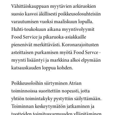
Vähittäiskauppaan myytävien arkiruokien
suosio kasvoi äkillisesti poikkeusolosuhteisiin
varautumisen vuoksi maaliskuun lopulla.
Huhti-toukokuun aikana myyntivolyymit
Food Service ja pikaruoka-asiakkaille
pienenivät merkittävästi. Koronarajoitusten
asteittaisen purkamisen myötä Food Servce -
myynti lisääntyi ja markkina alkoi elpymään
katsauskauden loppua kohden.
Poikkeusoloihin siirtyminen Atrian
toiminnoissa suoritettiin nopeasti, jotta
yhtiön toimintakyky pystyttiin säilyttämään.
Toiminnan keskeytymätön jatkaminen ja
tuotteiden toimitusvarmuuden ylläpitäminen