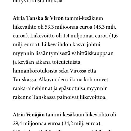
liittyviä kustannuksia.
Atria Tanska & Viron
tammi-kesäkuun
liikevaihto oli 53,3 miljoonaa euroa (45,3 milj.
euroa). Liikevoitto oli 1,4 miljoonaa euroa (1,6
milj. euroa). Liikevaihdon kasvu johtui
myynnin lisääntymisestä vähittäiskauppaan
ja kevään aikana toteutetuista
hinnankorotuksista sekä Virossa että
Tanskassa. Alkuvuoden aikana kohonneet
raaka-ainehinnat ja epäsuotuisa myynnin
rakenne Tanskassa painoivat liikevoittoa.
Atria Venäjän
tammi-kesäkuun liikevaihto oli
29,4 miljoonaa euroa (34,2 milj. euroa).