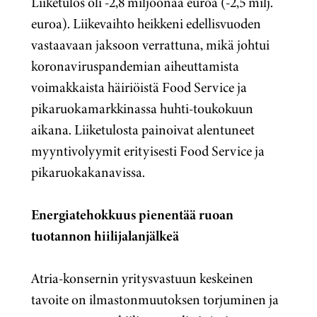
Liiketulos oli -2,8 miljoonaa euroa (-2,5 milj.
euroa). Liikevaihto heikkeni edellisvuoden
vastaavaan jaksoon verrattuna, mikä johtui
koronaviruspandemian aiheuttamista
voimakkaista häiriöistä Food Service ja
pikaruokamarkkinassa huhti-toukokuun
aikana. Liiketulosta painoivat alentuneet
myyntivolyymit erityisesti Food Service ja
pikaruokakanavissa.
Energiatehokkuus pienentää ruoan
tuotannon hiilijalanjälkeä
Atria-konsernin yritysvastuun keskeinen
tavoite on ilmastonmuutoksen torjuminen ja