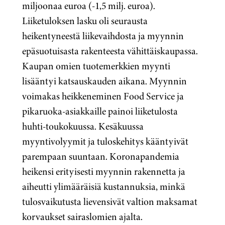
miljoonaa euroa (-1,5 milj. euroa).
Liiketuloksen lasku oli seurausta
heikentyneestä liikevaihdosta ja myynnin
epäsuotuisasta rakenteesta vähittäiskaupassa.
Kaupan omien tuotemerkkien myynti
lisääntyi katsauskauden aikana. Myynnin
voimakas heikkeneminen Food Service ja
pikaruoka-asiakkaille painoi liiketulosta
huhti-toukokuussa. Kesäkuussa
myyntivolyymit ja tuloskehitys kääntyivät
parempaan suuntaan. Koronapandemia
heikensi erityisesti myynnin rakennetta ja
aiheutti ylimääräisiä kustannuksia, minkä
tulosvaikutusta lievensivät valtion maksamat
korvaukset sairaslomien ajalta.