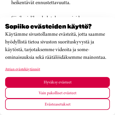
heikentävät ennustettavuutta.
Siipikarjalihan kulutuksen arvioidaan
edelleen kasvavan, samalla kun punaisen
Sopiiko evästeiden käyttö?
lihan kulutus hieman pienenee. Atria on
Käytämme sivustollamme evästeitä, jotta saamme
lisännyt lihan vientiä, ja esimerkiksi sianlihan
hyödyllistä tietoa sivuston suorituskyvystä ja
viennin Kiinaan arvioidaan kasvavan vuoden
käytöstä, tarjotaksemme videoita ja some-
2020 aikana.
ominaisuuksia sekä räätälöidäksemme mainontaa.
Atrian evästekäytännöt
Vuoden 2020 alussa alkanut
koronaviruspandemia on aiheuttanut
Hyväksy evästeet
elintarviketoimialalla voimakkaita ja nopeita
Vain pakolliset evästeet
muutoksia toimintaympäristöön. Tämä on
entisestään vaikeuttanut yhtiön kehityksen
Evästeasetukset
ennustettavuutta. Atrian liiketoimintaan