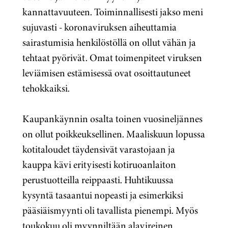
kannattavuuteen. Toiminnallisesti jakso meni
sujuvasti - koronaviruksen aiheuttamia
sairastumisia henkilöstöllä on ollut vähän ja
tehtaat pyörivät. Omat toimenpiteet viruksen
leviämisen estämisessä ovat osoittautuneet
tehokkaiksi.
Kaupankäynnin osalta toinen vuosineljännes
on ollut poikkeuksellinen. Maaliskuun lopussa
kotitaloudet täydensivät varastojaan ja
kauppa kävi erityisesti kotiruoanlaiton
perustuotteilla reippaasti. Huhtikuussa
kysyntä tasaantui nopeasti ja esimerkiksi
pääsiäismyynti oli tavallista pienempi. Myös
toukokuu oli myynniltään alavireinen.