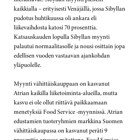
kaikkialla – erityisesti Venäjällä, jossa Sibyllan
pudotus huhtikuussa oli ankara eli
liikevaihdosta katosi 70 prosenttia.
Katsauskauden lopulla Sibyllan myynti
palautui normaalitasolle ja nousi osittain jopa
edellisen vuoden vastaavan ajankohdan
yläpuolelle.
Myynti vähittäiskauppaan on kasvanut
Atrian kaikilla liiketoiminta-alueilla, mutta
kasvu ei ole ollut riittävä paikkaamaan
menetyksiä Food Service -myynnissä. Atrian
edustamien tuoteryhmien markkina Suomen
vähittäiskaupassa on kasvanut peräti 9
prosenttia arvossa mitattuna. Food Service -