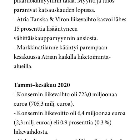
pikaruokamyynnin takia. Myynti ja tulos
paranivat katsauskauden lopussa.
- Atria Tanska & Viron liikevaihto kasvoi lähes
15 prosenttia lisääntyneen
vähittäiskauppamyynnin ansiosta.
- Markkinatilanne kääntyi parempaan
kesäkuussa Atrian kaikilla liiketoiminta-
alueilla.
Tammi–kesäkuu 2020
-
Konsernin liikevaihto oli 723,0 miljoonaa
euroa (705,3 milj. euroa
).
-
Konsernin liikevoitto oli 6,4 miljoonaa euroa
(2,3 milj. euroa) eli 0,9 prosenttia (0,3 %)
liikevaihdosta.