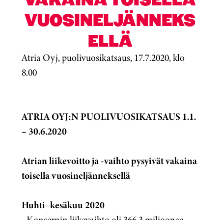
VUOSINELJÄNNEKS
ELLÄ
Atria Oyj, puolivuosikatsaus, 17.7.2020, klo
8.00
ATRIA OYJ:N PUOLIVUOSIKATSAUS 1.1.
– 30.6.2020
Atrian liikevoitto ja -vaihto pysyivät vakaina
toisella vuosineljänneksellä
Huhti–kesäkuu 2020
-
Konsernin liikevaihto oli 366,3 miljoonaa