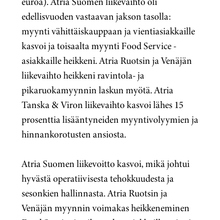
euroa). Atria Suomen liikevaihto oli
edellisvuoden vastaavan jakson tasolla:
myynti vähittäiskauppaan ja vientiasiakkaille
kasvoi ja toisaalta myynti Food Service -
asiakkaille heikkeni. Atria Ruotsin ja Venäjän
liikevaihto heikkeni ravintola- ja
pikaruokamyynnin laskun myötä. Atria
Tanska & Viron liikevaihto kasvoi lähes 15
prosenttia lisääntyneiden myyntivolyymien ja
hinnankorotusten ansiosta.
Atria Suomen liikevoitto kasvoi, mikä johtui
hyvästä operatiivisesta tehokkuudesta ja
sesonkien hallinnasta. Atria Ruotsin ja
Venäjän myynnin voimakas heikkeneminen