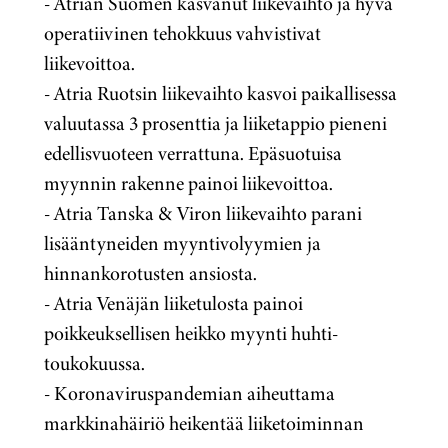
-
Atrian Suomen kasvanut liikevaihto ja hyvä
operatiivinen tehokkuus vahvistivat
liikevoittoa.
- Atria Ruotsin liikevaihto kasvoi paikallisessa
valuutassa 3 prosenttia ja liiketappio pieneni
edellisvuoteen verrattuna. Epäsuotuisa
myynnin rakenne painoi liikevoittoa.
- Atria Tanska & Viron liikevaihto parani
lisääntyneiden myyntivolyymien ja
hinnankorotusten ansiosta.
- Atria Venäjän liiketulosta painoi
poikkeuksellisen heikko myynti huhti-
toukokuussa.
-
Koronaviruspandemian aiheuttama
markkinahäiriö heikentää liiketoiminnan