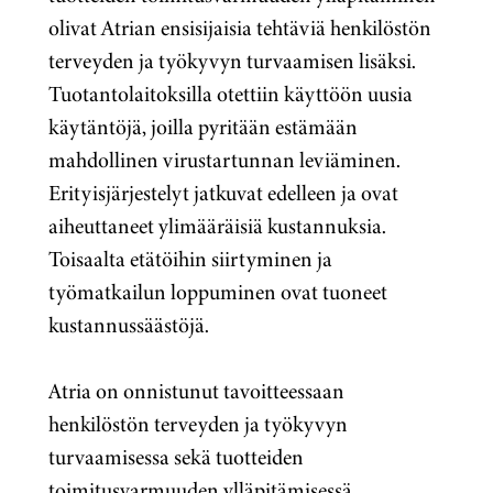
olivat Atrian ensisijaisia tehtäviä henkilöstön
terveyden ja työkyvyn turvaamisen lisäksi.
Tuotantolaitoksilla otettiin käyttöön uusia
käytäntöjä, joilla pyritään estämään
mahdollinen virustartunnan leviäminen.
Erityisjärjestelyt jatkuvat edelleen ja ovat
aiheuttaneet ylimääräisiä kustannuksia.
Toisaalta etätöihin siirtyminen ja
työmatkailun loppuminen ovat tuoneet
kustannussäästöjä.
Atria on onnistunut tavoitteessaan
henkilöstön terveyden ja työkyvyn
turvaamisessa sekä tuotteiden
toimitusvarmuuden ylläpitämisessä.