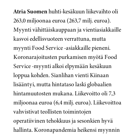
Atria Suomen
huhti-kesäkuun liikevaihto oli
263,0 miljoonaa euroa (263,7 milj. euroa).
Myynti vähittäiskauppaan ja vientiasiakkaille
kasvoi edellisvuoteen verrattuna, mutta
myynti Food Service -asiakkaille pieneni.
Koronarajoitusten purkamisen myötä Food
Service -myynti alkoi elpymään kesäkuun
loppua kohden. Sianlihan vienti Kiinaan
lisääntyi, mutta hintataso laski globaalien
hintamuutosten mukana. Liikevoitto oli 7,3
miljoonaa euroa (6,4 milj. euroa). Liikevoittoa
vahvistivat teollisten toimintojen
operatiivinen tehokkuus ja sesonkien hyvä
hallinta. Koronapandemia heikensi myynnin