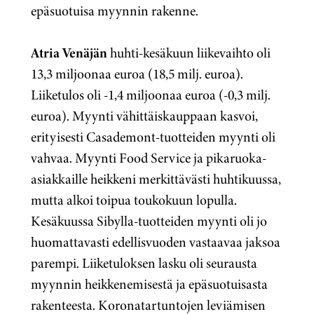
epäsuotuisa myynnin rakenne.
Atria Venäjän
huhti-kesäkuun liikevaihto oli
13,3 miljoonaa euroa (18,5 milj. euroa).
Liiketulos oli -1,4 miljoonaa euroa (-0,3 milj.
euroa). Myynti vähittäiskauppaan kasvoi,
erityisesti Casademont-tuotteiden myynti oli
vahvaa. Myynti Food Service ja pikaruoka-
asiakkaille heikkeni merkittävästi huhtikuussa,
mutta alkoi toipua toukokuun lopulla.
Kesäkuussa Sibylla-tuotteiden myynti oli jo
huomattavasti edellisvuoden vastaavaa jaksoa
parempi. Liiketuloksen lasku oli seurausta
myynnin heikkenemisestä ja epäsuotuisasta
rakenteesta. Koronatartuntojen leviämisen