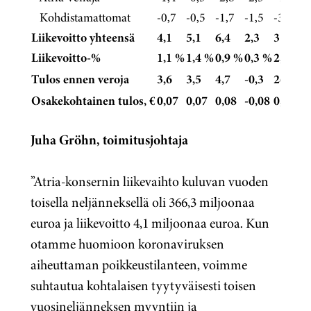
Kohdistamattomat
-0,7
-0,5
-1,7
-1,5
-3,1
Liikevoitto yhteensä
4,1
5,1
6,4
2,3
31,1
Liikevoitto-%
1,1 %
1,4 %
0,9 %
0,3 %
2,1 %
Tulos ennen veroja
3,6
3,5
4,7
-0,3
26,2
Osakekohtainen tulos, €
0,07
0,07
0,08
-0,08
0,54
Juha Gröhn, toimitusjohtaja
”
Atria-konsernin liikevaihto kuluvan vuoden
toisella neljänneksellä oli 366,3 miljoonaa
euroa ja liikevoitto 4,1 miljoonaa euroa. Kun
otamme huomioon koronaviruksen
aiheuttaman poikkeustilanteen, voimme
suhtautua kohtalaisen tyytyväisesti toisen
vuosineljänneksen myyntiin ja