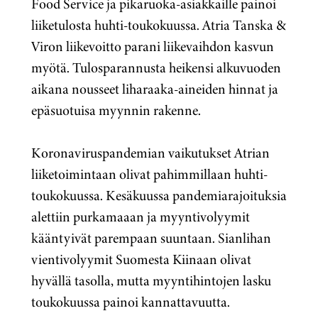
Food Service ja pikaruoka-asiakkaille painoi
liiketulosta huhti-toukokuussa. Atria Tanska &
Viron liikevoitto parani liikevaihdon kasvun
myötä. Tulosparannusta heikensi alkuvuoden
aikana nousseet liharaaka-aineiden hinnat ja
epäsuotuisa myynnin rakenne.
Koronaviruspandemian vaikutukset Atrian
liiketoimintaan olivat pahimmillaan huhti-
toukokuussa. Kesäkuussa pandemiarajoituksia
alettiin purkamaaan ja myyntivolyymit
kääntyivät parempaan suuntaan. Sianlihan
vientivolyymit Suomesta Kiinaan olivat
hyvällä tasolla, mutta myyntihintojen lasku
toukokuussa painoi kannattavuutta.