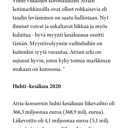
Viime viikkojen koronauutiset Atrian
kotimarkkinoilla ovat olleet rohkaisevia eli
taudin leviäminen on saatu hallintaan. Nyt
ihmiset voivat ja uskaltavat liikkua ja myös
kuluttaa - hyvä myynti kesäkuussa osoitti
tämän. Myyntivolyymin vaihteluihin on
kuitenkin syytä varautua. Atrian arki on
sujunut hyvin, joten kyky toimia markkinan
mukaan on kunnossa. “
Huhti–kesäkuu 2020
Atria-konsernin huhti-kesäkuun liikevaihto oli
366,3 miljoonaa euroa (368,9 milj. euroa).
Liikevoitto oli 4,1 miljoonaa euroa (5,1 milj.