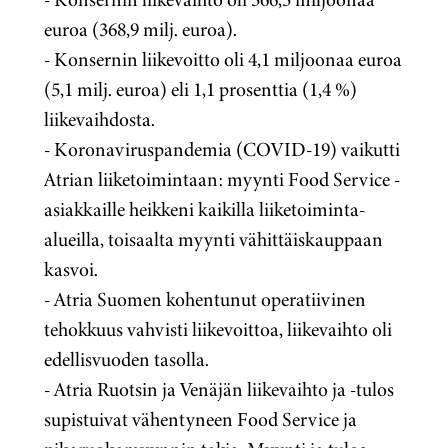
euroa (368,9 milj. euroa).
- Konsernin liikevoitto oli 4,1 miljoonaa euroa
(5,1 milj. euroa) eli 1,1 prosenttia (1,4 %)
liikevaihdosta.
- Koronaviruspandemia (COVID-19) vaikutti
Atrian liiketoimintaan: myynti Food Service -
asiakkaille heikkeni kaikilla liiketoiminta-
alueilla, toisaalta myynti vähittäiskauppaan
kasvoi.
- Atria Suomen kohentunut operatiivinen
tehokkuus vahvisti liikevoittoa, liikevaihto oli
edellisvuoden tasolla.
- Atria Ruotsin ja Venäjän liikevaihto ja -tulos
supistuivat vähentyneen Food Service ja