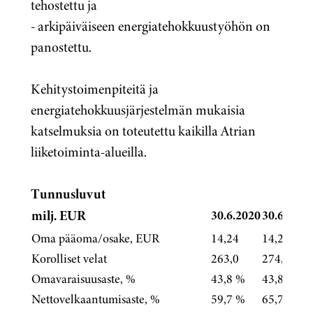
tehostettu ja
- arkipäiväiseen energiatehokkuustyöhön on
panostettu.
Kehitystoimenpiteitä ja
energiatehokkuusjärjestelmän mukaisia
katselmuksia on toteutettu kaikilla Atrian
liiketoiminta-alueilla.
Tunnusluvut
milj. EUR
30.6.2020
30.6.2019
Oma pääoma/osake, EUR
14,24
14,23
Korolliset velat
263,0
274,0
Omavaraisuusaste, %
43,8 %
43,8 %
Nettovelkaantumisaste, %
59,7 %
65,7 %