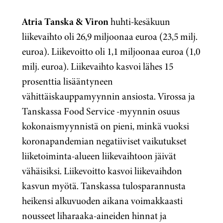
Atria Tanska & Viron
huhti-kesäkuun
liikevaihto oli 26,9 miljoonaa euroa (23,5 milj.
euroa). Liikevoitto oli 1,1 miljoonaa euroa (1,0
milj. euroa). Liikevaihto kasvoi lähes 15
prosenttia lisääntyneen
vähittäiskauppamyynnin ansiosta. Virossa ja
Tanskassa Food Service -myynnin osuus
kokonaismyynnistä on pieni, minkä vuoksi
koronapandemian negatiiviset vaikutukset
liiketoiminta-alueen liikevaihtoon jäivät
vähäisiksi. Liikevoitto kasvoi liikevaihdon
kasvun myötä. Tanskassa tulosparannusta
heikensi alkuvuoden aikana voimakkaasti
nousseet liharaaka-aineiden hinnat ja