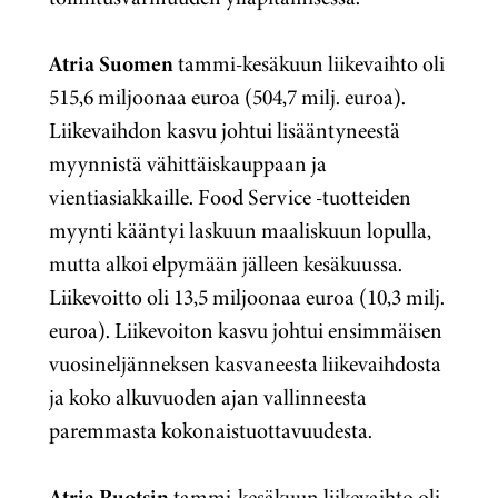
Atria Suomen
tammi-kesäkuun liikevaihto oli
515,6 miljoonaa euroa (504,7 milj. euroa).
Liikevaihdon kasvu johtui lisääntyneestä
myynnistä vähittäiskauppaan ja
vientiasiakkaille. Food Service -tuotteiden
myynti kääntyi laskuun maaliskuun lopulla,
mutta alkoi elpymään jälleen kesäkuussa.
Liikevoitto oli 13,5 miljoonaa euroa (10,3 milj.
euroa). Liikevoiton kasvu johtui ensimmäisen
vuosineljänneksen kasvaneesta liikevaihdosta
ja koko alkuvuoden ajan vallinneesta
paremmasta kokonaistuottavuudesta.
Atria Ruotsin
tammi-kesäkuun liikevaihto oli