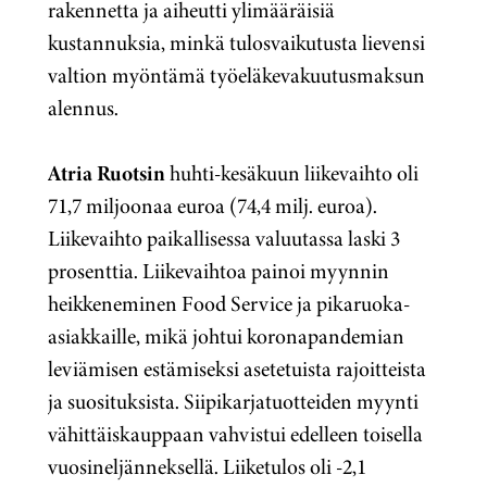
rakennetta ja aiheutti ylimääräisiä
kustannuksia, minkä tulosvaikutusta lievensi
valtion myöntämä työeläkevakuutusmaksun
alennus.
Atria Ruotsin
huhti-kesäkuun liikevaihto oli
71,7 miljoonaa euroa (74,4 milj. euroa).
Liikevaihto paikallisessa valuutassa laski 3
prosenttia. Liikevaihtoa painoi myynnin
heikkeneminen Food Service ja pikaruoka-
asiakkaille, mikä johtui koronapandemian
leviämisen
estämiseksi asetetuista rajoitteista
ja suosituksista.
Siipikarjatuotteiden myynti
vähittäiskauppaan vahvistui edelleen toisella
vuosineljänneksellä. Liiketulos oli -2,1