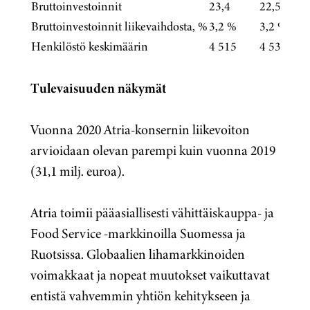
Bruttoinvestoinnit
23,4
22,5
Bruttoinvestoinnit liikevaihdosta, %
3,2 %
3,2 %
Henkilöstö keskimäärin
4 515
4 532
Tulevaisuuden näkymät
Vuonna 2020 Atria-konsernin liikevoiton
arvioidaan olevan parempi kuin vuonna 2019
(31,1 milj. euroa).
Atria toimii pääasiallisesti vähittäiskauppa- ja
Food Service -markkinoilla Suomessa ja
Ruotsissa. Globaalien lihamarkkinoiden
voimakkaat ja nopeat muutokset vaikuttavat
entistä vahvemmin yhtiön kehitykseen ja