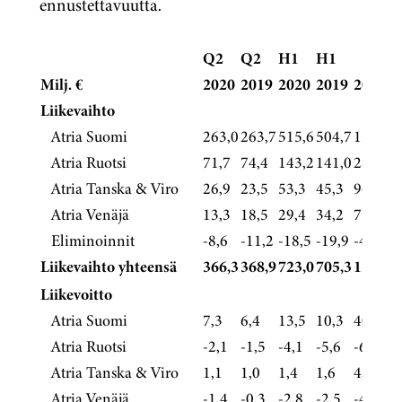
ennustettavuutta.
Q2
Q2
H1
H1
Milj. €
2020
2019
2020
2019
2019
Liikevaihto
Atria Suomi
263,0
263,7
515,6
504,7
1 033,8
Atria Ruotsi
71,7
74,4
143,2
141,0
289,4
Atria Tanska & Viro
26,9
23,5
53,3
45,3
96,6
Atria Venäjä
13,3
18,5
29,4
34,2
73,8
Eliminoinnit
-8,6
-11,2
-18,5
-19,9
-42,3
Liikevaihto yhteensä
366,3
368,9
723,0
705,3
1 451,3
Liikevoitto
Atria Suomi
7,3
6,4
13,5
10,3
40,0
Atria Ruotsi
-2,1
-1,5
-4,1
-5,6
-6,1
Atria Tanska & Viro
1,1
1,0
1,4
1,6
4,4
Atria Venäjä
-1,4
-0,3
-2,8
-2,5
-4,0