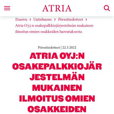
Etusivu
Uutishuone
Pörssitiedotteet
Atria Oyj:n osakepalkkiojärjestelmän mukainen
ilmoitus omien osakkeiden luovutuksesta
Pörssitiedotteet | 22.3.2022
ATRIA OYJ:N
OSAKEPALKKIOJÄR
JESTELMÄN
MUKAINEN
ILMOITUS OMIEN
OSAKKEIDEN