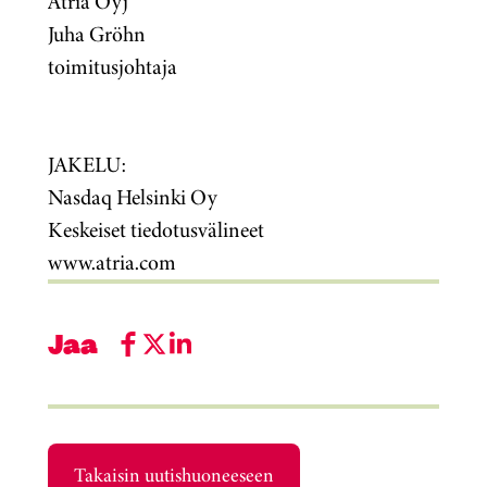
Atria Oyj
Juha Gröhn
toimitusjohtaja
JAKELU:
Nasdaq Helsinki Oy
Keskeiset tiedotusvälineet
www.atria.com
Jaa
Takaisin uutishuoneeseen