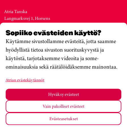
Atria Tanska
Langmarksvej 1, Horsens
DK-8700
Sopiiko evästeiden käyttö?
Denmark
Vaihde +45 76 28 25 00
Käytämme sivustollamme evästeitä, jotta saamme
hyödyllistä tietoa sivuston suorituskyvystä ja
käytöstä, tarjotaksemme videoita ja some-
Atria Viro
ominaisuuksia sekä räätälöidäksemme mainontaa.
Metsa str. 19, Valga
EE-68206
Atrian evästekäytännöt
Estonia
Vaihde +372 76 79 900
Hyväksy evästeet
Vain pakolliset evästeet
Atria Oyj
Koulumateriaalit
Tietosuojakäytäntö
Evästeasetukset
Muuta Evästeasetuksiasi