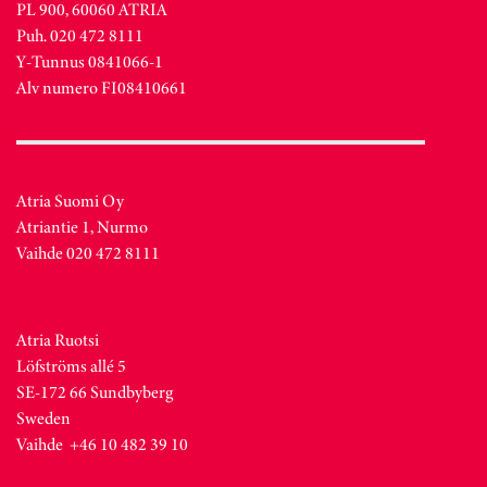
PL 900, 60060 ATRIA
Puh. 020 472 8111
Y-Tunnus 0841066-1
Alv numero FI08410661
Atria Suomi Oy
Atriantie 1, Nurmo
Vaihde 020 472 8111
Atria Ruotsi
Löfströms allé 5
SE-172 66 Sundbyberg
Sweden
Vaihde +46 10 482 39 10