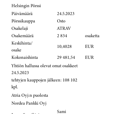
Helsingin Pörssi
Päivämäärä
24.5.2023
Pörssikauppa
Osto
Osakelaji
ATRAV
Osakemäärä
2 834
osaketta
Keskihinta/
10,4028
EUR
osake
Kokonaishinta
29 481,54
EUR
Yhtiön hallussa olevat omat osakkeet
24.5.2023
tehtyjen kauppojen jälkeen: 108 102
kpl.
Atria Oyj:n puolesta
Nordea Pankki Oyj
Sami