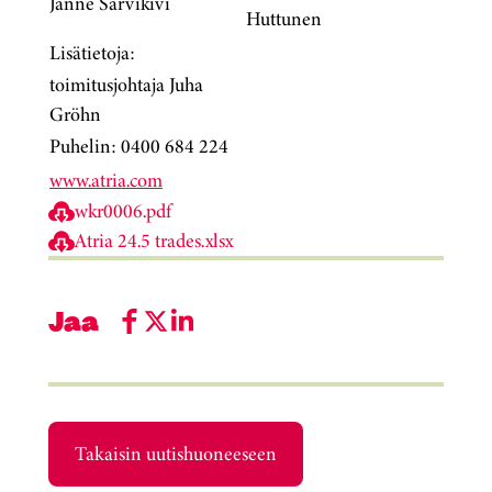
Janne Sarvikivi
Huttunen
Lisätietoja:
toimitusjohtaja Juha
Gröhn
Puhelin: 0400 684 224
www.atria.com
wkr0006.pdf
Atria 24.5 trades.xlsx
Jaa
Takaisin uutishuoneeseen