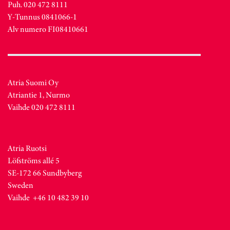
Puh. 020 472 8111
Y-Tunnus 0841066-1
Alv numero FI08410661
Atria Suomi Oy
Atriantie 1, Nurmo
Vaihde 020 472 8111
Atria Ruotsi
Löfströms allé 5
SE-172 66 Sundbyberg
Sweden
Vaihde +46 10 482 39 10