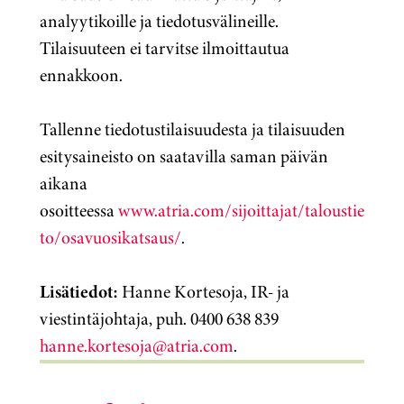
analyytikoille ja tiedotusvälineille.
Tilaisuuteen ei tarvitse ilmoittautua
ennakkoon.
Tallenne tiedotustilaisuudesta ja tilaisuuden
esitysaineisto on saatavilla saman päivän
aikana
osoitteessa
www.atria.com/sijoittajat/taloustie
to/osavuosikatsaus/
.
Lisätiedot:
Hanne Kortesoja, IR- ja
viestintäjohtaja, puh. 0400 638 839
hanne.kortesoja@atria.com
.