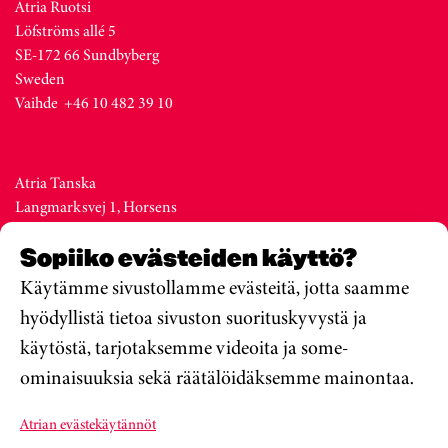
Atria Ruotsi
Löfströms allé 5
SE-172 66 Sundbyberg
Sweden
Vaihde +46 10 482 39 10
Atria Tanska
Langmarksvej 1, Horsens
DK-8700
Sopiiko evästeiden käyttö?
Denmark
Vaihde +45 76 28 25 00
Käytämme sivustollamme evästeitä, jotta saamme
hyödyllistä tietoa sivuston suorituskyvystä ja
käytöstä, tarjotaksemme videoita ja some-
Atria Viro
ominaisuuksia sekä räätälöidäksemme mainontaa.
Metsa str. 19, Valga
EE-68206
Atrian evästekäytännöt
Estonia