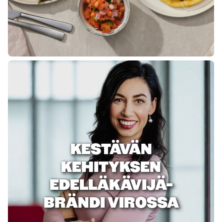
KESTÄVÄN
KEHITYKSEN
EDELLÄKÄVIJÄ-
BRÄNDI VIROSSA