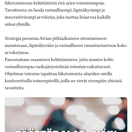
liiketoiminnan kehittämistä että arjen toimintatapoja.
Tavoitteena on luoda vastuullisempi, läpinäkyvämpi ja
innovatiivisempi arvoketju, joka tuottaa lisäarvoa kaikille
sidosryhmille.
Strategia perustuu Atrian pitkäaikaiseen sitoutumiseen
uusiutuvaan, läpinäkyvään ja vastuulliseen ruoantuotantoon koko
arvoketjussa.
Panostamme osaamisen kehittämiseen, jotta muutos kohti
vastuullisempaa ruokajärjestelmää toteutuu vaikuttavasti.
Ohjelman toteutus tapahtuu liiketoiminta-alueiden omilla
konkreettisilla toimenpiteillä, joilla ne vievät eteenpäin yhteisiä
tavoitteita.