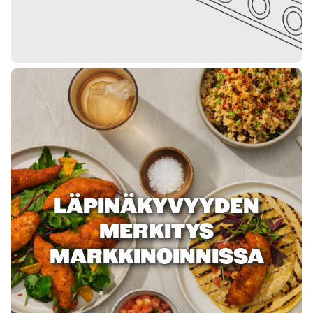
LÄPINÄKYVYYDEN
MERKITYS
MARKKINOINNISSA