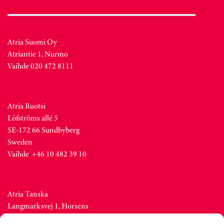
Atria Suomi Oy
Atriantie 1, Nurmo
Vaihde 020 472 8111
Atria Ruotsi
Löfströms allé 5
SE-172 66 Sundbyberg
Sweden
Vaihde +46 10 482 39 10
Atria Tanska
Langmarksvej 1, Horsens
DK-8700