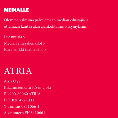
MEDIALLE
Olemme valmiina palvelemaan median edustajia ja
ottamaan kantaa alan ajankohtaisiin kysymyksiin.
Lue uutisia >
Median yhteyshenkilöt >
Kuvapankki ja aineistoa >
Atria Oyj
Itikanmäenkatu 3, Seinäjoki
PL 900, 60060 ATRIA
Puh. 020 472 8111
Y-Tunnus 0841066-1
Alv numero FI08410661