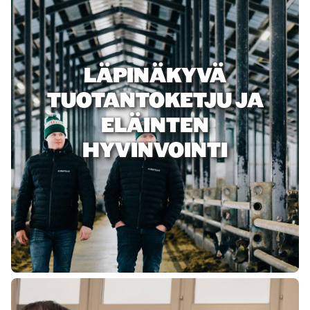
LÄPINÄKYVÄ
TUOTANTOKETJU JA
ELÄINTEN
HYVINVOINTI