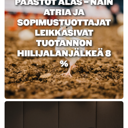
PÄÄSTÖT ALAS – NÄIN
ATRIA JA
SOPIMUSTUOTTAJAT
LEIKKASIVAT
TUOTANNON
HIILIJALANJÄLKEÄ 8
%