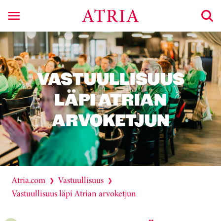
VASTUULLISUUS
LÄPI ATRIAN
ARVOKETJUN
Atria.com
Vastuullisuus
❯
❯
Vastuullisuus läpi Atrian arvoketjun